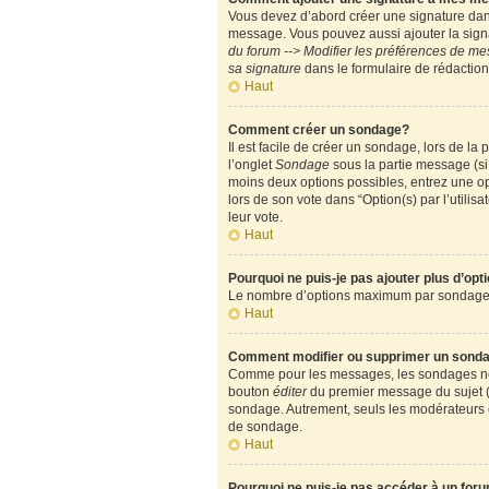
Vous devez d’abord créer une signature dans
message. Vous pouvez aussi ajouter la signa
du forum --> Modifier les préférences de m
sa signature
dans le formulaire de rédactio
Haut
Comment créer un sondage?
Il est facile de créer un sondage, lors de l
l’onglet
Sondage
sous la partie message (si
moins deux options possibles, entrez une op
lors de son vote dans “Option(s) par l’utilisa
leur vote.
Haut
Pourquoi ne puis-je pas ajouter plus d’op
Le nombre d’options maximum par sondage est
Haut
Comment modifier ou supprimer un sond
Comme pour les messages, les sondages ne pe
bouton
éditer
du premier message du sujet (c
sondage. Autrement, seuls les modérateurs e
de sondage.
Haut
Pourquoi ne puis-je pas accéder à un for