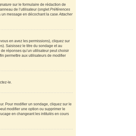
gnature
sur le formulaire de rédaction de
nneau de l’utilisateur (onglet
Préférences
e à un message en décochant la case
Attacher
i vous en avez les permissions), cliquez sur
). Saisissez le titre du sondage et au
e réponses qu’un utilisateur peut choisir
fin permettre aux utilisateurs de modifier
ctez-le.
r. Pour modifier un sondage, cliquez sur le
peut modifier une option ou supprimer le
rucage en changeant les intitulés en cours