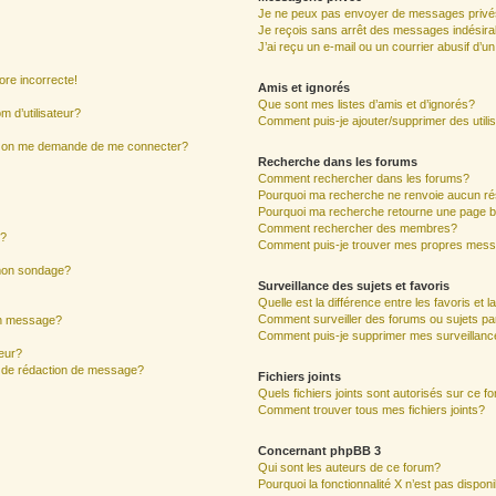
Je ne peux pas envoyer de messages privé
Je reçois sans arrêt des messages indésira
J’ai reçu un e-mail ou un courrier abusif d’un
ore incorrecte!
Amis et ignorés
Que sont mes listes d’amis et d’ignorés?
 d’utilisateur?
Comment puis-je ajouter/supprimer des utilis
ur, on me demande de me connecter?
Recherche dans les forums
Comment rechercher dans les forums?
Pourquoi ma recherche ne renvoie aucun ré
Pourquoi ma recherche retourne une page b
Comment rechercher des membres?
s?
Comment puis-je trouver mes propres mess
 mon sondage?
Surveillance des sujets et favoris
Quelle est la différence entre les favoris et l
Comment surveiller des forums ou sujets par
mon message?
Comment puis-je supprimer mes surveillanc
eur?
e de rédaction de message?
Fichiers joints
Quels fichiers joints sont autorisés sur ce f
Comment trouver tous mes fichiers joints?
Concernant phpBB 3
Qui sont les auteurs de ce forum?
Pourquoi la fonctionnalité X n’est pas dispon