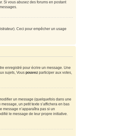
eur. Si vous abusez des forums en postant
 messages.
ministrateur). Ceci pour empêcher un usage
tre enregistré pour écrire un message. Une
ux sujets, Vous
pouvez
participer aux votes,
modifier un message (quelquefois dans une
essage, un petit texte s’affichera en bas
. Ce message n’apparaîtra pas si un
ifié le message de leur propre initiative.