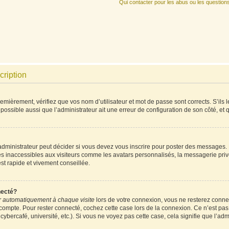
Qui contacter pour les abus ou les question
cription
mièrement, vérifiez que vos nom d’utilisateur et mot de passe sont corrects. S’ils l
 possible aussi que l’administrateur ait une erreur de configuration de son côté, et qu
ministrateur peut décider si vous devez vous inscrire pour poster des messages. Pa
es inaccessibles aux visiteurs comme les avatars personnalisés, la messagerie priv
est rapide et vivement conseillée.
necté?
 automatiquement à chaque visite
lors de votre connexion, vous ne resterez conn
 compte. Pour rester connecté, cochez cette case lors de la connexion. Ce n’est pa
ybercafé, université, etc.). Si vous ne voyez pas cette case, cela signifie que l’admi