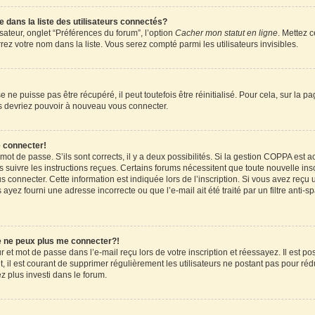
ans la liste des utilisateurs connectés?
sateur, onglet “Préférences du forum”, l’option
Cacher mon statut en ligne
. Mettez c
ez votre nom dans la liste. Vous serez compté parmi les utilisateurs invisibles.
ne puisse pas être récupéré, il peut toutefois être réinitialisé. Pour cela, sur la 
ous devriez pouvoir à nouveau vous connecter.
e connecter!
 mot de passe. S’ils sont corrects, il y a deux possibilités. Si la gestion COPPA est 
rs suivre les instructions reçues. Certains forums nécessitent que toute nouvelle in
 connecter. Cette information est indiquée lors de l’inscription. Si vous avez reçu u
 ayez fourni une adresse incorrecte ou que l’e-mail ait été traité par un filtre anti-
je ne peux plus me connecter?!
et mot de passe dans l’e-mail reçu lors de votre inscription et réessayez. Il est pos
 il est courant de supprimer régulièrement les utilisateurs ne postant pas pour rédu
ez plus investi dans le forum.