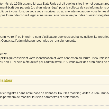
ion Act
de 1998) est une loi aux Etats-Unis qui dit que les sites Internet pouvant re
tement
écrit
des parents (ou d’un tuteur légal) pour la collecte de ces informations p
plique à vous, lorsque vous vous inscrivez, ou au site Internet auquel vous tentez
as fournir de conseil légal et ne saurait être contactée pour des questions légales 
t banni votre IP ou interdit le nom d’utilisateur que vous souhaitez utiliser. Le propri
. Contactez l’administrateur pour plus de renseignements.
rum”?
BB3 qui conservent votre identification et votre connexion au forum. Ils fournissent
 ou non-lu, si cela a été activé par l’administrateur. Si vous avez des problèmes d
lisateur
nt enregistrés dans notre base de données. Pour les modifier, visitez le lien
Panneau
us permettra de modifier tous vos paramètres et préférences.