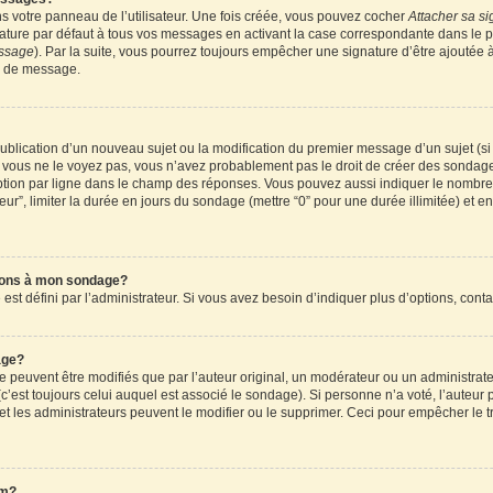
 votre panneau de l’utilisateur. Une fois créée, vous pouvez cocher
Attacher sa si
ture par défaut à tous vos messages en activant la case correspondante dans le pa
essage
). Par la suite, vous pourrez toujours empêcher une signature d’être ajouté
n de message.
a publication d’un nouveau sujet ou la modification du premier message d’un sujet (s
 vous ne le voyez pas, vous n’avez probablement pas le droit de créer des sondages
tion par ligne dans le champ des réponses. Vous pouvez aussi indiquer le nombre d
teur”, limiter la durée en jours du sondage (mettre “0” pour une durée illimitée) et en
tions à mon sondage?
 défini par l’administrateur. Si vous avez besoin d’indiquer plus d’options, conta
age?
uvent être modifiés que par l’auteur original, un modérateur ou un administrateu
’est toujours celui auquel est associé le sondage). Si personne n’a voté, l’auteur 
t les administrateurs peuvent le modifier ou le supprimer. Ceci pour empêcher le t
um?