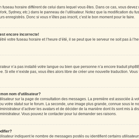
r un fuseau horaire différent de celui dans lequel vous êtes. Dans ce cas, vous devez
ork, Sydney, etc.) dans le panneau de l’utilisateur. Notez que la modification du f
rs enregistrés. Donc si vous n’êtes pas inscrit, c’est le bon moment pour le faire.
 est encore incorrecte!
ré votre fuseau horaire et l’heure d’été, il se peut que le serveur ne soit pas à l’
strateur n’a pas installé votre langue ou bien que personne n’a encore traduit ph
ée. Si elle n’existe pas, vous êtes alors libre de créer une nouvelle traduction. Vous
mon nom d’utilisateur?
tilisateur sur la page de consultation des messages. La première est associée à vo
u votre statut sur le forum. La seconde, une image plus grande, connue sous le n
dministrateur d’activer les avatars et de décider de la manière dont ils sont mis à di
administrateur. Vous pouvez le contacter pour lui demander ses raisons.
difier?
lisateur indiquent le nombre de messages postés ou identifient certains utilisateur