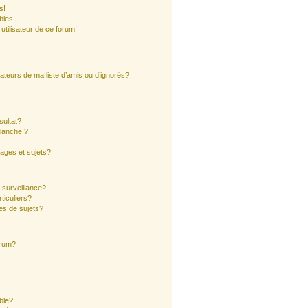
s!
bles!
 utilisateur de ce forum!
ateurs de ma liste d’amis ou d’ignorés?
sultat?
lanche!?
ages et sujets?
a surveillance?
ticuliers?
es de sujets?
orum?
ible?