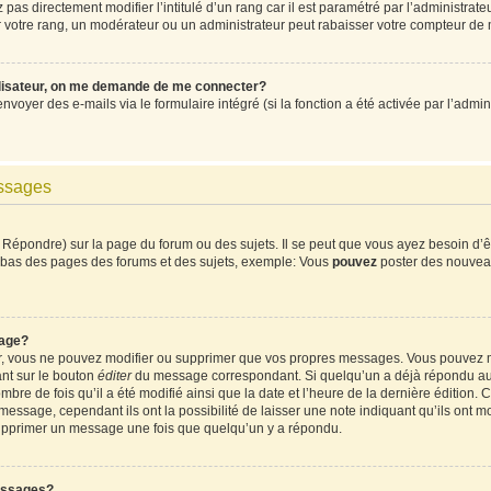
pas directement modifier l’intitulé d’un rang car il est paramétré par l’administrat
votre rang, un modérateur ou un administrateur peut rabaisser votre compteur de
ilisateur, on me demande de me connecter?
envoyer des e-mails via le formulaire intégré (si la fonction a été activée par l’ad
essages
Répondre) sur la page du forum ou des sujets. Il se peut que vous ayez besoin d’ê
en bas des pages des forums et des sujets, exemple: Vous
pouvez
poster des nouvea
age?
ur, vous ne pouvez modifier ou supprimer que vos propres messages. Vous pouvez 
ant sur le bouton
éditer
du message correspondant. Si quelqu’un a déjà répondu au m
mbre de fois qu’il a été modifié ainsi que la date et l’heure de la dernière édition
ssage, cependant ils ont la possibilité de laisser une note indiquant qu’ils ont mod
supprimer un message une fois que quelqu’un y a répondu.
essages?