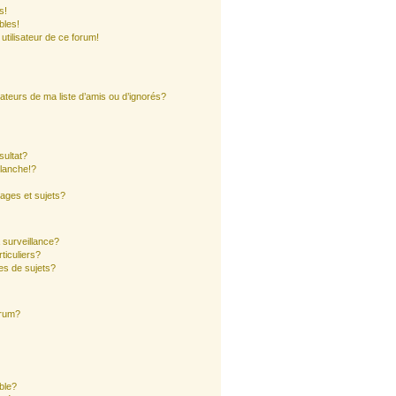
s!
bles!
 utilisateur de ce forum!
ateurs de ma liste d’amis ou d’ignorés?
sultat?
lanche!?
ages et sujets?
a surveillance?
ticuliers?
es de sujets?
orum?
ible?