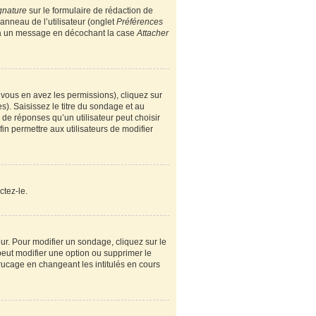
gnature
sur le formulaire de rédaction de
nneau de l’utilisateur (onglet
Préférences
e à un message en décochant la case
Attacher
i vous en avez les permissions), cliquez sur
). Saisissez le titre du sondage et au
e réponses qu’un utilisateur peut choisir
fin permettre aux utilisateurs de modifier
ctez-le.
r. Pour modifier un sondage, cliquez sur le
peut modifier une option ou supprimer le
rucage en changeant les intitulés en cours