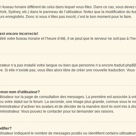
r un fuseau horaire différent de celui dans lequel vous êtes. Dans ce cas, vous devez
ork, Sydney, etc.) dans le panneau de l’utilisateur. Notez que la modification du f
rs enregistrés. Donc si vous n’êtes pas inscrit, c’est le bon moment pour le faire.
 est encore incorrecte!
ré votre fuseau horaire et l’heure d’été, il se peut que le serveur ne soit pas à l’
strateur n’a pas installé votre langue ou bien que personne n’a encore traduit ph
ée. Si elle n’existe pas, vous êtes alors libre de créer une nouvelle traduction. Vous
mon nom d’utilisateur?
tilisateur sur la page de consultation des messages. La première est associée à vo
u votre statut sur le forum. La seconde, une image plus grande, connue sous le n
dministrateur d’activer les avatars et de décider de la manière dont ils sont mis à di
administrateur. Vous pouvez le contacter pour lui demander ses raisons.
difier?
lisateur indiquent le nombre de messages postés ou identifient certains utilisateur