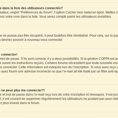
ans la liste des utilisateurs connectés?
sateur, onglet “Préférences du forum”, l’option
Cacher mon statut en ligne
. Mettez c
ez votre nom dans la liste. Vous serez compté parmi les utilisateurs invisibles.
ne puisse pas être récupéré, il peut toutefois être réinitialisé. Pour cela, sur la 
ous devriez pouvoir à nouveau vous connecter.
e connecter!
 mot de passe. S’ils sont corrects, il y a deux possibilités. Si la gestion COPPA est 
rs suivre les instructions reçues. Certains forums nécessitent que toute nouvelle in
 connecter. Cette information est indiquée lors de l’inscription. Si vous avez reçu u
 ayez fourni une adresse incorrecte ou que l’e-mail ait été traité par un filtre anti-
je ne peux plus me connecter?!
et mot de passe dans l’e-mail reçu lors de votre inscription et réessayez. Il est pos
 il est courant de supprimer régulièrement les utilisateurs ne postant pas pour rédu
ez plus investi dans le forum.