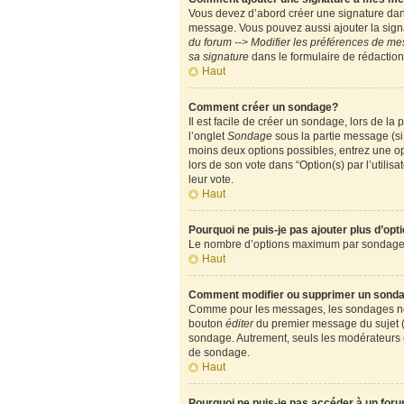
Vous devez d’abord créer une signature dans
message. Vous pouvez aussi ajouter la signa
du forum --> Modifier les préférences de m
sa signature
dans le formulaire de rédactio
Haut
Comment créer un sondage?
Il est facile de créer un sondage, lors de l
l’onglet
Sondage
sous la partie message (si
moins deux options possibles, entrez une op
lors de son vote dans “Option(s) par l’utilisa
leur vote.
Haut
Pourquoi ne puis-je pas ajouter plus d’op
Le nombre d’options maximum par sondage est
Haut
Comment modifier ou supprimer un sond
Comme pour les messages, les sondages ne pe
bouton
éditer
du premier message du sujet (c
sondage. Autrement, seuls les modérateurs e
de sondage.
Haut
Pourquoi ne puis-je pas accéder à un for