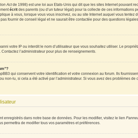
ion Act
de 1998) est une loi aux Etats-Unis qui dit que les sites Internet pouvant re
tement
écrit
des parents (ou d’un tuteur légal) pour la collecte de ces informations p
plique à vous, lorsque vous vous inscrivez, ou au site Internet auquel vous tentez
as fournir de conseil légal et ne saurait être contactée pour des questions légales 
t banni votre IP ou interdit le nom d’utilisateur que vous souhaitez utiliser. Le propri
. Contactez l’administrateur pour plus de renseignements.
rum”?
BB3 qui conservent votre identification et votre connexion au forum. Ils fournissent
 ou non-lu, si cela a été activé par l’administrateur. Si vous avez des problèmes d
lisateur
nt enregistrés dans notre base de données. Pour les modifier, visitez le lien
Panneau
us permettra de modifier tous vos paramètres et préférences.