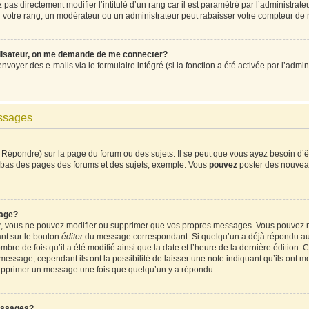
pas directement modifier l’intitulé d’un rang car il est paramétré par l’administrat
votre rang, un modérateur ou un administrateur peut rabaisser votre compteur de
ilisateur, on me demande de me connecter?
envoyer des e-mails via le formulaire intégré (si la fonction a été activée par l’ad
essages
Répondre) sur la page du forum ou des sujets. Il se peut que vous ayez besoin d’ê
en bas des pages des forums et des sujets, exemple: Vous
pouvez
poster des nouvea
age?
ur, vous ne pouvez modifier ou supprimer que vos propres messages. Vous pouvez 
ant sur le bouton
éditer
du message correspondant. Si quelqu’un a déjà répondu au m
mbre de fois qu’il a été modifié ainsi que la date et l’heure de la dernière édition
ssage, cependant ils ont la possibilité de laisser une note indiquant qu’ils ont mod
supprimer un message une fois que quelqu’un y a répondu.
essages?