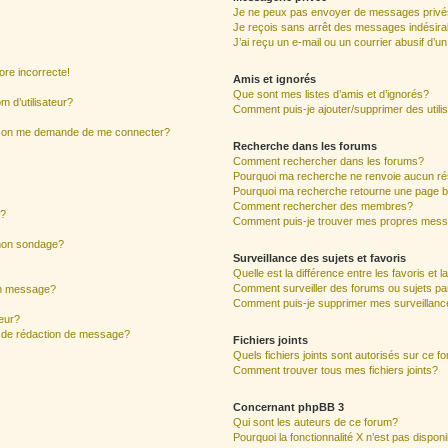
Je ne peux pas envoyer de messages privé
Je reçois sans arrêt des messages indésira
J’ai reçu un e-mail ou un courrier abusif d’un
ore incorrecte!
Amis et ignorés
Que sont mes listes d’amis et d’ignorés?
 d’utilisateur?
Comment puis-je ajouter/supprimer des utilis
ur, on me demande de me connecter?
Recherche dans les forums
Comment rechercher dans les forums?
Pourquoi ma recherche ne renvoie aucun ré
Pourquoi ma recherche retourne une page b
Comment rechercher des membres?
s?
Comment puis-je trouver mes propres mess
 mon sondage?
Surveillance des sujets et favoris
Quelle est la différence entre les favoris et l
Comment surveiller des forums ou sujets par
mon message?
Comment puis-je supprimer mes surveillanc
eur?
e de rédaction de message?
Fichiers joints
Quels fichiers joints sont autorisés sur ce f
Comment trouver tous mes fichiers joints?
Concernant phpBB 3
Qui sont les auteurs de ce forum?
Pourquoi la fonctionnalité X n’est pas dispon