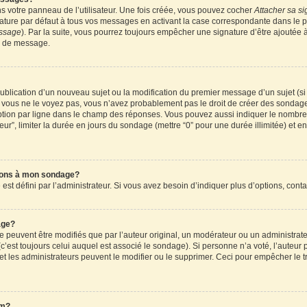
 votre panneau de l’utilisateur. Une fois créée, vous pouvez cocher
Attacher sa si
ture par défaut à tous vos messages en activant la case correspondante dans le pa
essage
). Par la suite, vous pourrez toujours empêcher une signature d’être ajouté
n de message.
a publication d’un nouveau sujet ou la modification du premier message d’un sujet (s
 vous ne le voyez pas, vous n’avez probablement pas le droit de créer des sondages
tion par ligne dans le champ des réponses. Vous pouvez aussi indiquer le nombre d
teur”, limiter la durée en jours du sondage (mettre “0” pour une durée illimitée) et en
tions à mon sondage?
 défini par l’administrateur. Si vous avez besoin d’indiquer plus d’options, conta
age?
uvent être modifiés que par l’auteur original, un modérateur ou un administrateu
’est toujours celui auquel est associé le sondage). Si personne n’a voté, l’auteur 
t les administrateurs peuvent le modifier ou le supprimer. Ceci pour empêcher le t
um?