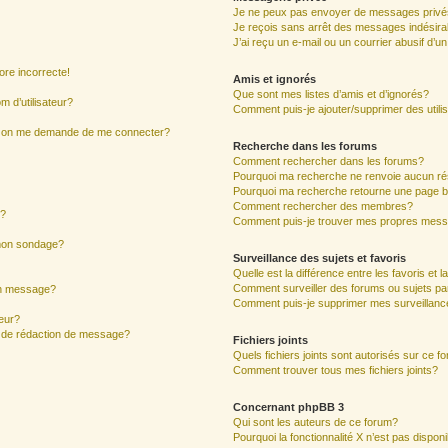
Je ne peux pas envoyer de messages privé
Je reçois sans arrêt des messages indésira
J’ai reçu un e-mail ou un courrier abusif d’un
ore incorrecte!
Amis et ignorés
Que sont mes listes d’amis et d’ignorés?
 d’utilisateur?
Comment puis-je ajouter/supprimer des utilis
ur, on me demande de me connecter?
Recherche dans les forums
Comment rechercher dans les forums?
Pourquoi ma recherche ne renvoie aucun ré
Pourquoi ma recherche retourne une page b
Comment rechercher des membres?
s?
Comment puis-je trouver mes propres mess
 mon sondage?
Surveillance des sujets et favoris
Quelle est la différence entre les favoris et l
Comment surveiller des forums ou sujets par
mon message?
Comment puis-je supprimer mes surveillanc
eur?
e de rédaction de message?
Fichiers joints
Quels fichiers joints sont autorisés sur ce f
Comment trouver tous mes fichiers joints?
Concernant phpBB 3
Qui sont les auteurs de ce forum?
Pourquoi la fonctionnalité X n’est pas dispon