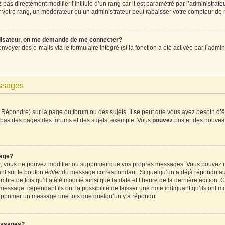
pas directement modifier l’intitulé d’un rang car il est paramétré par l’administrat
votre rang, un modérateur ou un administrateur peut rabaisser votre compteur de
ilisateur, on me demande de me connecter?
envoyer des e-mails via le formulaire intégré (si la fonction a été activée par l’ad
essages
Répondre) sur la page du forum ou des sujets. Il se peut que vous ayez besoin d’ê
en bas des pages des forums et des sujets, exemple: Vous
pouvez
poster des nouvea
age?
ur, vous ne pouvez modifier ou supprimer que vos propres messages. Vous pouvez 
ant sur le bouton
éditer
du message correspondant. Si quelqu’un a déjà répondu au m
mbre de fois qu’il a été modifié ainsi que la date et l’heure de la dernière édition
ssage, cependant ils ont la possibilité de laisser une note indiquant qu’ils ont mod
supprimer un message une fois que quelqu’un y a répondu.
essages?