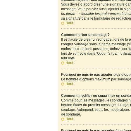
Vous devez d’abord créer une signature dans
message. Vous pouvez aussi ajouter la signa
du forum --> Modifier les préférences de m
sa signature
dans le formulaire de rédactio
Haut
Comment créer un sondage?
Il est facile de créer un sondage, lors de l
l’onglet
Sondage
sous la partie message (si
moins deux options possibles, entrez une op
lors de son vote dans “Option(s) par l’utilisa
leur vote.
Haut
Pourquoi ne puis-je pas ajouter plus d’op
Le nombre d’options maximum par sondage est
Haut
Comment modifier ou supprimer un sond
Comme pour les messages, les sondages ne pe
bouton
éditer
du premier message du sujet (c
sondage. Autrement, seuls les modérateurs e
de sondage.
Haut
Pourquoi ne puis-je pas accéder à un for