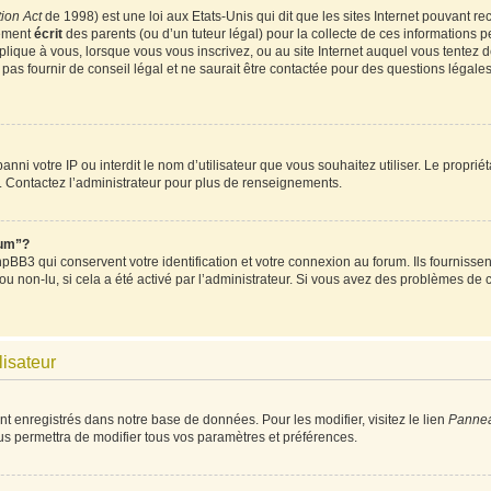
ion Act
de 1998) est une loi aux Etats-Unis qui dit que les sites Internet pouvant re
tement
écrit
des parents (ou d’un tuteur légal) pour la collecte de ces informations p
plique à vous, lorsque vous vous inscrivez, ou au site Internet auquel vous tentez
as fournir de conseil légal et ne saurait être contactée pour des questions légales 
t banni votre IP ou interdit le nom d’utilisateur que vous souhaitez utiliser. Le propri
. Contactez l’administrateur pour plus de renseignements.
rum”?
BB3 qui conservent votre identification et votre connexion au forum. Ils fournissent
 ou non-lu, si cela a été activé par l’administrateur. Si vous avez des problèmes d
lisateur
nt enregistrés dans notre base de données. Pour les modifier, visitez le lien
Panneau
us permettra de modifier tous vos paramètres et préférences.