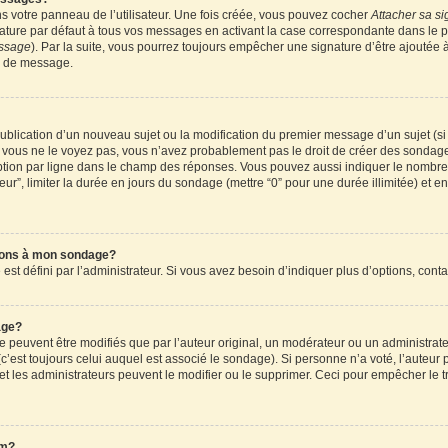
 votre panneau de l’utilisateur. Une fois créée, vous pouvez cocher
Attacher sa si
ture par défaut à tous vos messages en activant la case correspondante dans le pa
essage
). Par la suite, vous pourrez toujours empêcher une signature d’être ajouté
n de message.
a publication d’un nouveau sujet ou la modification du premier message d’un sujet (s
 vous ne le voyez pas, vous n’avez probablement pas le droit de créer des sondages
tion par ligne dans le champ des réponses. Vous pouvez aussi indiquer le nombre d
teur”, limiter la durée en jours du sondage (mettre “0” pour une durée illimitée) et en
tions à mon sondage?
 défini par l’administrateur. Si vous avez besoin d’indiquer plus d’options, conta
age?
uvent être modifiés que par l’auteur original, un modérateur ou un administrateu
’est toujours celui auquel est associé le sondage). Si personne n’a voté, l’auteur 
t les administrateurs peuvent le modifier ou le supprimer. Ceci pour empêcher le t
um?