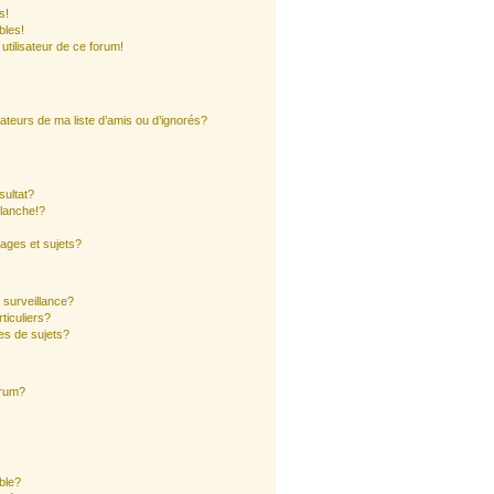
s!
bles!
 utilisateur de ce forum!
ateurs de ma liste d’amis ou d’ignorés?
sultat?
lanche!?
ages et sujets?
a surveillance?
ticuliers?
es de sujets?
orum?
ible?