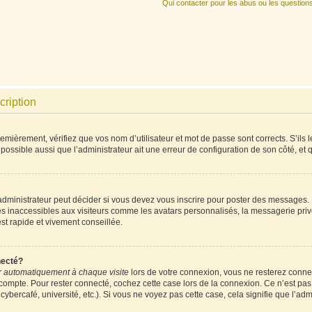
Qui contacter pour les abus ou les question
cription
mièrement, vérifiez que vos nom d’utilisateur et mot de passe sont corrects. S’ils l
 possible aussi que l’administrateur ait une erreur de configuration de son côté, et qu
ministrateur peut décider si vous devez vous inscrire pour poster des messages. Pa
es inaccessibles aux visiteurs comme les avatars personnalisés, la messagerie priv
est rapide et vivement conseillée.
necté?
 automatiquement à chaque visite
lors de votre connexion, vous ne resterez conn
 compte. Pour rester connecté, cochez cette case lors de la connexion. Ce n’est pa
ybercafé, université, etc.). Si vous ne voyez pas cette case, cela signifie que l’admi