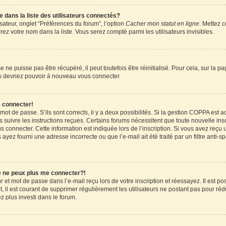
ans la liste des utilisateurs connectés?
sateur, onglet “Préférences du forum”, l’option
Cacher mon statut en ligne
. Mettez c
ez votre nom dans la liste. Vous serez compté parmi les utilisateurs invisibles.
ne puisse pas être récupéré, il peut toutefois être réinitialisé. Pour cela, sur la 
ous devriez pouvoir à nouveau vous connecter.
e connecter!
 mot de passe. S’ils sont corrects, il y a deux possibilités. Si la gestion COPPA est 
rs suivre les instructions reçues. Certains forums nécessitent que toute nouvelle in
 connecter. Cette information est indiquée lors de l’inscription. Si vous avez reçu u
 ayez fourni une adresse incorrecte ou que l’e-mail ait été traité par un filtre anti-
je ne peux plus me connecter?!
et mot de passe dans l’e-mail reçu lors de votre inscription et réessayez. Il est pos
 il est courant de supprimer régulièrement les utilisateurs ne postant pas pour rédu
ez plus investi dans le forum.