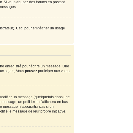
eur. Si vous abusez des forums en postant
 messages.
ministrateur). Ceci pour empêcher un usage
tre enregistré pour écrire un message. Une
ux sujets, Vous
pouvez
participer aux votes,
modifier un message (quelquefois dans une
essage, un petit texte s’affichera en bas
. Ce message n’apparaîtra pas si un
ifié le message de leur propre initiative.