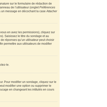
gnature
sur le formulaire de rédaction de
nneau de l’utilisateur (onglet
Préférences
e à un message en décochant la case
Attacher
i vous en avez les permissions), cliquez sur
). Saisissez le titre du sondage et au
e réponses qu’un utilisateur peut choisir
fin permettre aux utilisateurs de modifier
ctez-le.
r. Pour modifier un sondage, cliquez sur le
peut modifier une option ou supprimer le
rucage en changeant les intitulés en cours