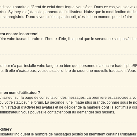
r un fuseau horaire différent de celui dans lequel vous êtes. Dans ce cas, vous devez
ork, Sydney, etc.) dans le panneau de l’utilisateur. Notez que la modification du f
rs enregistrés. Donc si vous n’êtes pas inscrit, c’est le bon moment pour le faire.
 est encore incorrecte!
ré votre fuseau horaire et l’heure d’été, il se peut que le serveur ne soit pas à l’
strateur n’a pas installé votre langue ou bien que personne n’a encore traduit ph
ée. Si elle n’existe pas, vous êtes alors libre de créer une nouvelle traduction. Vous
mon nom d’utilisateur?
tilisateur sur la page de consultation des messages. La première est associée à vo
u votre statut sur le forum. La seconde, une image plus grande, connue sous le n
dministrateur d’activer les avatars et de décider de la manière dont ils sont mis à di
administrateur. Vous pouvez le contacter pour lui demander ses raisons.
difier?
lisateur indiquent le nombre de messages postés ou identifient certains utilisateur