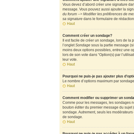
Vous devez d’abord créer une signature dans
message. Vous pouvez aussi ajouter la signa
du forum --> Modifier les préférences de m
sa signature
dans le formulaire de rédactio
Haut
Comment créer un sondage?
Il est facile de créer un sondage, lors de l
l’onglet
Sondage
sous la partie message (si
moins deux options possibles, entrez une op
lors de son vote dans “Option(s) par l’utilisa
leur vote.
Haut
Pourquoi ne puis-je pas ajouter plus d’op
Le nombre d’options maximum par sondage est
Haut
Comment modifier ou supprimer un sond
Comme pour les messages, les sondages ne pe
bouton
éditer
du premier message du sujet (c
sondage. Autrement, seuls les modérateurs e
de sondage.
Haut
Pourquoi ne puis-je pas accéder à un for