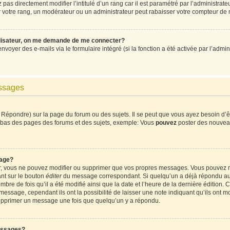
pas directement modifier l’intitulé d’un rang car il est paramétré par l’administrat
votre rang, un modérateur ou un administrateur peut rabaisser votre compteur de
ilisateur, on me demande de me connecter?
envoyer des e-mails via le formulaire intégré (si la fonction a été activée par l’ad
essages
Répondre) sur la page du forum ou des sujets. Il se peut que vous ayez besoin d’ê
en bas des pages des forums et des sujets, exemple: Vous
pouvez
poster des nouvea
age?
ur, vous ne pouvez modifier ou supprimer que vos propres messages. Vous pouvez 
ant sur le bouton
éditer
du message correspondant. Si quelqu’un a déjà répondu au m
mbre de fois qu’il a été modifié ainsi que la date et l’heure de la dernière édition
ssage, cependant ils ont la possibilité de laisser une note indiquant qu’ils ont mod
supprimer un message une fois que quelqu’un y a répondu.
essages?