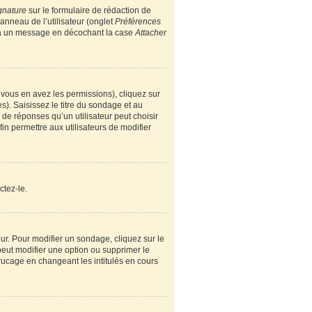
gnature
sur le formulaire de rédaction de
nneau de l’utilisateur (onglet
Préférences
e à un message en décochant la case
Attacher
i vous en avez les permissions), cliquez sur
). Saisissez le titre du sondage et au
e réponses qu’un utilisateur peut choisir
fin permettre aux utilisateurs de modifier
ctez-le.
r. Pour modifier un sondage, cliquez sur le
peut modifier une option ou supprimer le
rucage en changeant les intitulés en cours