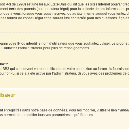
ion Act
de 1998) est une loi aux Etats-Unis qui dit que les sites Internet pouvant re
tement
écrit
des parents (ou d’un tuteur légal) pour la collecte de ces informations p
plique à vous, lorsque vous vous inscrivez, ou au site Internet auquel vous tentez
as fournir de conseil légal et ne saurait être contactée pour des questions légales 
t banni votre IP ou interdit le nom d’utilisateur que vous souhaitez utiliser. Le propri
. Contactez l’administrateur pour plus de renseignements.
rum”?
BB3 qui conservent votre identification et votre connexion au forum. Ils fournissent
 ou non-lu, si cela a été activé par l’administrateur. Si vous avez des problèmes d
lisateur
nt enregistrés dans notre base de données. Pour les modifier, visitez le lien
Panneau
us permettra de modifier tous vos paramètres et préférences.