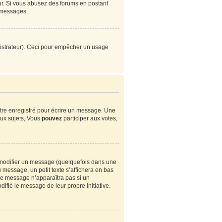
eur. Si vous abusez des forums en postant
 messages.
ministrateur). Ceci pour empêcher un usage
tre enregistré pour écrire un message. Une
ux sujets, Vous
pouvez
participer aux votes,
modifier un message (quelquefois dans une
essage, un petit texte s’affichera en bas
. Ce message n’apparaîtra pas si un
ifié le message de leur propre initiative.