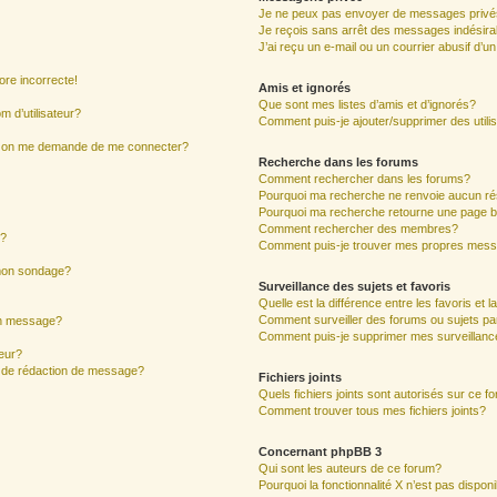
Je ne peux pas envoyer de messages privé
Je reçois sans arrêt des messages indésira
J’ai reçu un e-mail ou un courrier abusif d’un
ore incorrecte!
Amis et ignorés
Que sont mes listes d’amis et d’ignorés?
 d’utilisateur?
Comment puis-je ajouter/supprimer des utilis
ur, on me demande de me connecter?
Recherche dans les forums
Comment rechercher dans les forums?
Pourquoi ma recherche ne renvoie aucun ré
Pourquoi ma recherche retourne une page b
Comment rechercher des membres?
s?
Comment puis-je trouver mes propres mess
 mon sondage?
Surveillance des sujets et favoris
Quelle est la différence entre les favoris et l
Comment surveiller des forums ou sujets par
mon message?
Comment puis-je supprimer mes surveillanc
eur?
e de rédaction de message?
Fichiers joints
Quels fichiers joints sont autorisés sur ce f
Comment trouver tous mes fichiers joints?
Concernant phpBB 3
Qui sont les auteurs de ce forum?
Pourquoi la fonctionnalité X n’est pas dispon