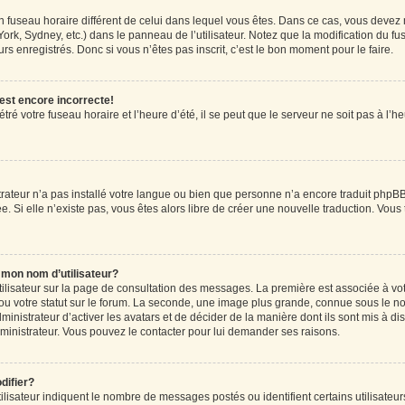
r un fuseau horaire différent de celui dans lequel vous êtes. Dans ce cas, vous devez
ork, Sydney, etc.) dans le panneau de l’utilisateur. Notez que la modification du f
rs enregistrés. Donc si vous n’êtes pas inscrit, c’est le bon moment pour le faire.
 est encore incorrecte!
ré votre fuseau horaire et l’heure d’été, il se peut que le serveur ne soit pas à l’
strateur n’a pas installé votre langue ou bien que personne n’a encore traduit ph
ée. Si elle n’existe pas, vous êtes alors libre de créer une nouvelle traduction. Vous
mon nom d’utilisateur?
tilisateur sur la page de consultation des messages. La première est associée à vo
u votre statut sur le forum. La seconde, une image plus grande, connue sous le n
dministrateur d’activer les avatars et de décider de la manière dont ils sont mis à di
administrateur. Vous pouvez le contacter pour lui demander ses raisons.
difier?
lisateur indiquent le nombre de messages postés ou identifient certains utilisateur