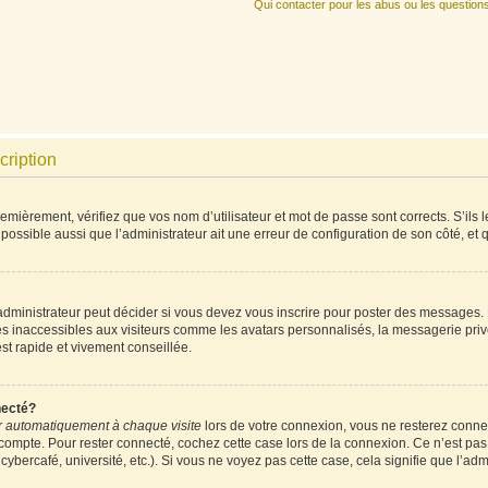
Qui contacter pour les abus ou les question
cription
mièrement, vérifiez que vos nom d’utilisateur et mot de passe sont corrects. S’ils l
 possible aussi que l’administrateur ait une erreur de configuration de son côté, et qu
ministrateur peut décider si vous devez vous inscrire pour poster des messages. Pa
es inaccessibles aux visiteurs comme les avatars personnalisés, la messagerie priv
est rapide et vivement conseillée.
necté?
 automatiquement à chaque visite
lors de votre connexion, vous ne resterez conn
 compte. Pour rester connecté, cochez cette case lors de la connexion. Ce n’est pa
ybercafé, université, etc.). Si vous ne voyez pas cette case, cela signifie que l’admi