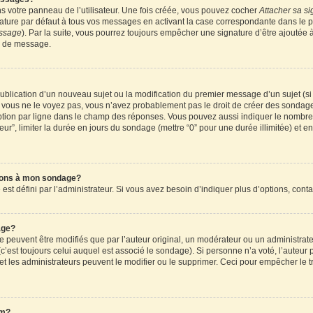
 votre panneau de l’utilisateur. Une fois créée, vous pouvez cocher
Attacher sa si
ture par défaut à tous vos messages en activant la case correspondante dans le pa
essage
). Par la suite, vous pourrez toujours empêcher une signature d’être ajouté
n de message.
a publication d’un nouveau sujet ou la modification du premier message d’un sujet (s
 vous ne le voyez pas, vous n’avez probablement pas le droit de créer des sondages
tion par ligne dans le champ des réponses. Vous pouvez aussi indiquer le nombre d
teur”, limiter la durée en jours du sondage (mettre “0” pour une durée illimitée) et en
tions à mon sondage?
 défini par l’administrateur. Si vous avez besoin d’indiquer plus d’options, conta
age?
uvent être modifiés que par l’auteur original, un modérateur ou un administrateu
’est toujours celui auquel est associé le sondage). Si personne n’a voté, l’auteur 
t les administrateurs peuvent le modifier ou le supprimer. Ceci pour empêcher le t
um?