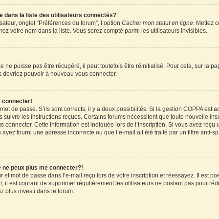
ans la liste des utilisateurs connectés?
sateur, onglet “Préférences du forum”, l’option
Cacher mon statut en ligne
. Mettez c
ez votre nom dans la liste. Vous serez compté parmi les utilisateurs invisibles.
ne puisse pas être récupéré, il peut toutefois être réinitialisé. Pour cela, sur la 
ous devriez pouvoir à nouveau vous connecter.
e connecter!
 mot de passe. S’ils sont corrects, il y a deux possibilités. Si la gestion COPPA est 
rs suivre les instructions reçues. Certains forums nécessitent que toute nouvelle in
 connecter. Cette information est indiquée lors de l’inscription. Si vous avez reçu u
 ayez fourni une adresse incorrecte ou que l’e-mail ait été traité par un filtre anti-
je ne peux plus me connecter?!
et mot de passe dans l’e-mail reçu lors de votre inscription et réessayez. Il est pos
 il est courant de supprimer régulièrement les utilisateurs ne postant pas pour rédu
ez plus investi dans le forum.