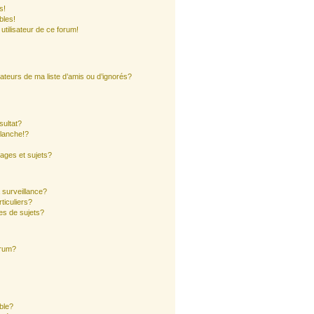
s!
bles!
 utilisateur de ce forum!
ateurs de ma liste d’amis ou d’ignorés?
sultat?
lanche!?
ages et sujets?
a surveillance?
ticuliers?
es de sujets?
orum?
ible?