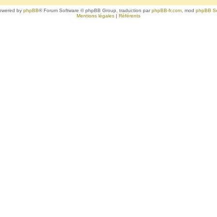
owered by
phpBB
® Forum Software © phpBB Group, traduction par
phpBB-fr.com
, mod
phpBB S
Mentions légales
|
Référents