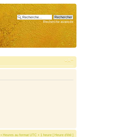
Recherche avancée
• Heures au format UTC + 1 heure [ Heure d’été ]