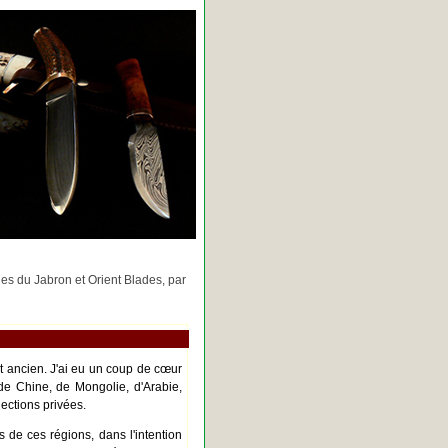
rges du Jabron et Orient Blades, par
nt ancien. J'ai eu un coup de cœur
de Chine, de Mongolie, d'Arabie,
ections privées.
s de ces régions, dans l'intention