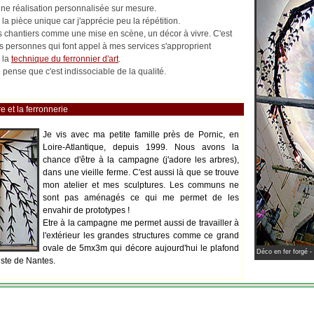
 une réalisation personnalisée sur mesure.
la pièce unique car j'apprécie peu la répétition.
les chantiers comme une mise en scène, un décor à vivre. C'est
es personnes qui font appel à mes services s'approprient
 la
technique du ferronnier d'art
.
pense que c'est indissociable de la qualité.
e et la ferronnerie
Je vis avec ma petite famille près de Pornic, en
Loire-Atlantique, depuis 1999. Nous avons la
chance d'être à la campagne (j'adore les arbres),
dans une vieille ferme. C'est aussi là que se trouve
mon atelier et mes sculptures. Les communs ne
sont pas aménagés ce qui me permet de les
envahir de prototypes !
Etre à la campagne me permet aussi de travailler à
l'extérieur les grandes structures comme ce grand
ovale de 5mx3m qui décore aujourd'hui le plafond
Déco en fer forgé -
iste de Nantes.