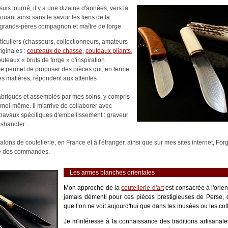
uis tourné, il y a une dizaine d'années, vers la
nouant ainsi sans le savoir les liens de la
es-grands-pères compagnon et maître de forge.
rticuliers (chasseurs, collectionneurs, amateurs
riginales :
couteaux de chasse
,
couteaux pliants
,
outeaux « bruts de forge » d'inspiration
me permet de proposer des pièces qui, en terme
es matières, répondent aux attentes
abriqués et assemblés par mes soins, y compris
moi-même. Il m'arrive de collaborer avec
s travaux spécifiques d'embellissement : graveur
shandler...
alons de coutellerie, en France et à l'étranger, ainsi que sur mes sites internet, Fo
ité des commandes.
Les armes blanches orientales
Mon approche de la
coutellerie d'art
est consacrée à l'orie
jamais démenti pour ces pièces prestigieuses de Perse, 
que l’on ne voit aujourd'hui que dans les musées ou les coll
Je m'intéresse à la connaissance des traditions artisanale