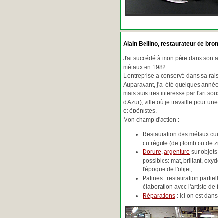
Alain Bellino
, restaurateur de bron
J'ai succédé à mon père dans son ac
métaux en 1982.
L'entreprise a conservé dans sa ra
Auparavant, j'ai été quelques années
mais suis très intéressé par l'art so
d'Azur), ville où je travaille pour une
et ébénistes.
Mon champ d'action :
Restauration des métaux cuiv
du régule (de plomb ou de zin
Dorure
,
argenture
sur objets
possibles: mat, brillant, oxydé
l'époque de l'objet,
Patines : restauration partie
élaboration avec l'artiste de 
Réparations
: ici on est da