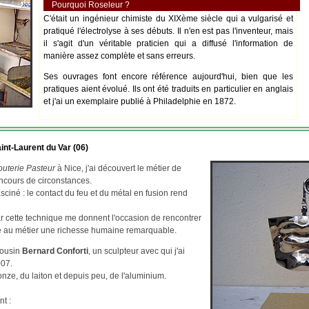
Pourquoi Roseleur ?
C'était un ingénieur chimiste du XIXème siècle qui a vulgarisé et
pratiqué l'électrolyse à ses débuts. Il n'en est pas l'inventeur, mais
il s'agit d'un véritable praticien qui a diffusé l'information de
manière assez complète et sans erreurs.
Ses ouvrages font encore référence aujourd'hui, bien que les
pratiques aient évolué. Ils ont été traduits en particulier en anglais
et j'ai un exemplaire publié à Philadelphie en 1872.
int-Laurent du Var (06)
outerie Pasteur
à Nice, j'ai découvert le métier de
ncours de circonstances.
asciné : le contact du feu et du métal en fusion rend
par cette technique me donnent l'occasion de rencontrer
re au métier une richesse humaine remarquable.
cousin
Bernard Conforti
, un sculpteur avec qui j'ai
007.
ze, du laiton et depuis peu, de l'aluminium.
nt :