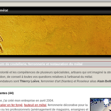
 métal
m de coutellerie, ferronnerie et restauration du métal
volonté et les compétences de plusieurs spécialistes, artisans qui ont imaginé la str
tion, de conseil à toutes vos questions relatives à l'artisanat du métal.
ondateurs sont
Thierry Loève
, ferronnier d'art (Nantes) et Roseleur alias
Alain Bell
antes (44)
, j'ai créé mon entreprise en avril 2004.
alier en fer forgé
,
fauteuil en métal
, ferronnerie décorative pour la
..) ou les professionnels (aménagement de magasins, enseignes et