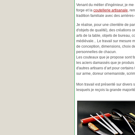
Venant du métier d'ingénieur, je me s
forge et la
coutellerie artisanale
, re
tradition familiale avec des arrièr
Je réalise, pour une clientèle de pa
d'objets de qualité), des créations o
arts de la table, objets de bureau, c
médiévale... Le travail sur mesure 
de conception, dimensions, choix d
personnelles de chacun.
Les couteaux que je propose sont f
les aciers damassés que je produis 
d'autres artisans d’art pour certain
sur arme, doreur ornemaniste, scrim
Mon travail est présenté sur divers s
lesquels je reçois la grande major