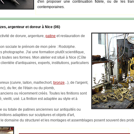
d'en proposer une continuation fidèle, ou de les tran
contemporaines.
zes, argenteur et doreur à Nice (06)
tivité de dorure, argenture,
patine
et restauration de
ison sociale le prénom de mon père : Rodolphe.
 photographe. J'ai une formation plutôt scientifique,
us toutes ses formes. Mon atelier est situé à Nice (Côte
 clientèle d'antiquaires, experts, institutions, particuliers
reux (cuivre, laiton, maillechort,
bronze
...), de l'argent,
c), du fer, de l'étain ou du plomb,
 anciens ou récemment créés. Toutes les finitions sont
, vieilli, usé. La finition est adaptée au style et à
lle ou totale de patines anciennes sur antiquités ou
finitions adaptées sur sculptures et objets d'art,
ns le domaine du structurel et les montages et assemblages posent souvent des pr