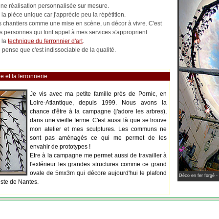
 une réalisation personnalisée sur mesure.
la pièce unique car j'apprécie peu la répétition.
les chantiers comme une mise en scène, un décor à vivre. C'est
es personnes qui font appel à mes services s'approprient
 la
technique du ferronnier d'art
.
pense que c'est indissociable de la qualité.
e et la ferronnerie
Je vis avec ma petite famille près de Pornic, en
Loire-Atlantique, depuis 1999. Nous avons la
chance d'être à la campagne (j'adore les arbres),
dans une vieille ferme. C'est aussi là que se trouve
mon atelier et mes sculptures. Les communs ne
sont pas aménagés ce qui me permet de les
envahir de prototypes !
Etre à la campagne me permet aussi de travailler à
l'extérieur les grandes structures comme ce grand
ovale de 5mx3m qui décore aujourd'hui le plafond
Déco en fer forgé -
iste de Nantes.