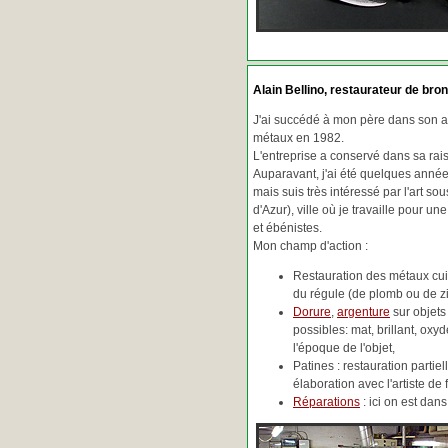
Alain Bellino
, restaurateur de bron
J'ai succédé à mon père dans son ac
métaux en 1982.
L'entreprise a conservé dans sa ra
Auparavant, j'ai été quelques années
mais suis très intéressé par l'art so
d'Azur), ville où je travaille pour une
et ébénistes.
Mon champ d'action :
Restauration des métaux cuiv
du régule (de plomb ou de zin
Dorure
,
argenture
sur objets
possibles: mat, brillant, oxydé
l'époque de l'objet,
Patines : restauration partie
élaboration avec l'artiste de 
Réparations
: ici on est da