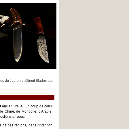
rges du Jabron et Orient Blades, par
nt ancien. J'ai eu un coup de cœur
de Chine, de Mongolie, d'Arabie,
ections privées.
s de ces régions, dans l'intention