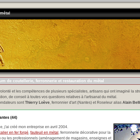
 métal
m de coutellerie, ferronnerie et restauration du métal
volonté et les compétences de plusieurs spécialistes, artisans qui ont imaginé la str
tion, de conseil à toutes vos questions relatives à l'artisanat du métal.
ondateurs sont
Thierry Loève
, ferronnier d'art (Nantes) et Roseleur alias
Alain Bell
antes (44)
, j'ai créé mon entreprise en avril 2004.
alier en fer forgé
,
fauteuil en métal
, ferronnerie décorative pour la
..) ou les professionnels (aménagement de magasins, enseignes et