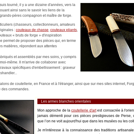
uis tourné, il y a une dizaine d'années, vers la
nouant ainsi sans le savoir les liens de la
es-grands-pères compagnon et maître de forge.
rticuliers (chasseurs, collectionneurs, amateurs
riginales :
couteaux de chasse
,
couteaux pliants
,
outeaux « bruts de forge » d'inspiration
me permet de proposer des pièces qui, en terme
es matières, répondent aux attentes
abriqués et assemblés par mes soins, y compris
moi-même. Il m'arrive de collaborer avec
s travaux spécifiques d'embellissement : graveur
shandler...
alons de coutellerie, en France et à l'étranger, ainsi que sur mes sites internet, Fo
ité des commandes.
Les armes blanches orientales
Mon approche de la
coutellerie d'art
est consacrée à l'orie
jamais démenti pour ces pièces prestigieuses de Perse, 
que l’on ne voit aujourd'hui que dans les musées ou les coll
Je m'intéresse à la connaissance des traditions artisanale