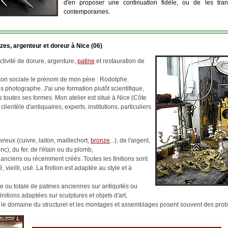
d'en proposer une continuation fidèle, ou de les tran
contemporaines.
zes, argenteur et doreur à Nice (06)
tivité de dorure, argenture,
patine
et restauration de
ison sociale le prénom de mon père : Rodolphe.
 photographe. J'ai une formation plutôt scientifique,
us toutes ses formes. Mon atelier est situé à Nice (Côte
 clientèle d'antiquaires, experts, institutions, particuliers
reux (cuivre, laiton, maillechort,
bronze
...), de l'argent,
c), du fer, de l'étain ou du plomb,
 anciens ou récemment créés. Toutes les finitions sont
, vieilli, usé. La finition est adaptée au style et à
lle ou totale de patines anciennes sur antiquités ou
finitions adaptées sur sculptures et objets d'art,
ns le domaine du structurel et les montages et assemblages posent souvent des pr