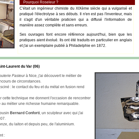
Pourquoi Roseleur ?
C'était un ingénieur chimiste du XIXème siècle qui a vulgarisé et
pratiqué l'électrolyse à ses débuts. Il n'en est pas l'inventeur, mais
il s'agit d'un véritable praticien qui a diffusé l'information de
manière assez complète et sans erreurs.
Ses ouvrages font encore référence aujourd'hui, bien que les
pratiques aient évolué. Ils ont été traduits en particulier en anglais
et j'ai un exemplaire publié à Philadelphie en 1872.
int-Laurent du Var (06)
outerie Pasteur
à Nice, j'ai découvert le métier de
ncours de circonstances.
asciné : le contact du feu et du métal en fusion rend
par cette technique me donnent l'occasion de rencontrer
re au métier une richesse humaine remarquable.
cousin
Bernard Conforti
, un sculpteur avec qui j'ai
007.
ze, du laiton et depuis peu, de l'aluminium.
nt :