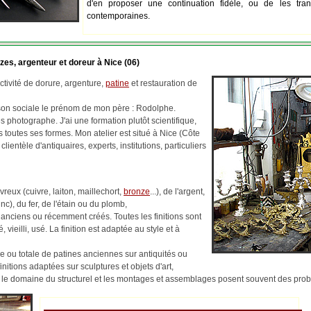
d'en proposer une continuation fidèle, ou de les tran
contemporaines.
zes, argenteur et doreur à Nice (06)
tivité de dorure, argenture,
patine
et restauration de
ison sociale le prénom de mon père : Rodolphe.
 photographe. J'ai une formation plutôt scientifique,
us toutes ses formes. Mon atelier est situé à Nice (Côte
 clientèle d'antiquaires, experts, institutions, particuliers
reux (cuivre, laiton, maillechort,
bronze
...), de l'argent,
c), du fer, de l'étain ou du plomb,
 anciens ou récemment créés. Toutes les finitions sont
, vieilli, usé. La finition est adaptée au style et à
lle ou totale de patines anciennes sur antiquités ou
finitions adaptées sur sculptures et objets d'art,
ns le domaine du structurel et les montages et assemblages posent souvent des pr