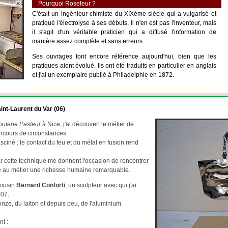
Pourquoi Roseleur ?
C'était un ingénieur chimiste du XIXème siècle qui a vulgarisé et
pratiqué l'électrolyse à ses débuts. Il n'en est pas l'inventeur, mais
il s'agit d'un véritable praticien qui a diffusé l'information de
manière assez complète et sans erreurs.
Ses ouvrages font encore référence aujourd'hui, bien que les
pratiques aient évolué. Ils ont été traduits en particulier en anglais
et j'ai un exemplaire publié à Philadelphie en 1872.
int-Laurent du Var (06)
outerie Pasteur
à Nice, j'ai découvert le métier de
ncours de circonstances.
asciné : le contact du feu et du métal en fusion rend
par cette technique me donnent l'occasion de rencontrer
re au métier une richesse humaine remarquable.
cousin
Bernard Conforti
, un sculpteur avec qui j'ai
007.
ze, du laiton et depuis peu, de l'aluminium.
nt :