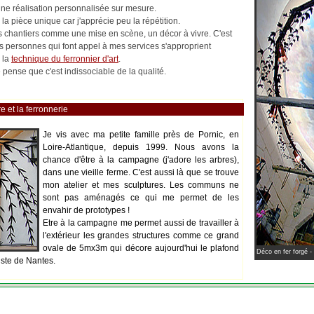
 une réalisation personnalisée sur mesure.
la pièce unique car j'apprécie peu la répétition.
les chantiers comme une mise en scène, un décor à vivre. C'est
es personnes qui font appel à mes services s'approprient
 la
technique du ferronnier d'art
.
pense que c'est indissociable de la qualité.
e et la ferronnerie
Je vis avec ma petite famille près de Pornic, en
Loire-Atlantique, depuis 1999. Nous avons la
chance d'être à la campagne (j'adore les arbres),
dans une vieille ferme. C'est aussi là que se trouve
mon atelier et mes sculptures. Les communs ne
sont pas aménagés ce qui me permet de les
envahir de prototypes !
Etre à la campagne me permet aussi de travailler à
l'extérieur les grandes structures comme ce grand
ovale de 5mx3m qui décore aujourd'hui le plafond
Déco en fer forgé -
iste de Nantes.