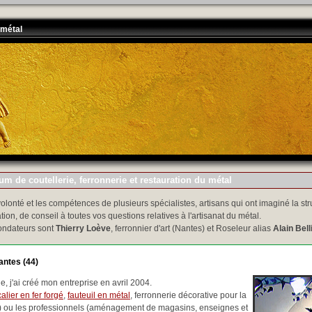
 métal
m de coutellerie, ferronnerie et restauration du métal
volonté et les compétences de plusieurs spécialistes, artisans qui ont imaginé la str
tion, de conseil à toutes vos questions relatives à l'artisanat du métal.
ondateurs sont
Thierry Loève
, ferronnier d'art (Nantes) et Roseleur alias
Alain Bell
antes (44)
, j'ai créé mon entreprise en avril 2004.
alier en fer forgé
,
fauteuil en métal
, ferronnerie décorative pour la
..) ou les professionnels (aménagement de magasins, enseignes et