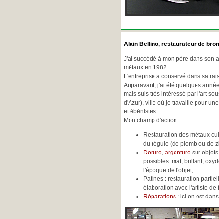
Alain Bellino
, restaurateur de bron
J'ai succédé à mon père dans son ac
métaux en 1982.
L'entreprise a conservé dans sa ra
Auparavant, j'ai été quelques années
mais suis très intéressé par l'art so
d'Azur), ville où je travaille pour une
et ébénistes.
Mon champ d'action :
Restauration des métaux cuiv
du régule (de plomb ou de zin
Dorure
,
argenture
sur objets
possibles: mat, brillant, oxydé
l'époque de l'objet,
Patines : restauration partie
élaboration avec l'artiste de 
Réparations
: ici on est da