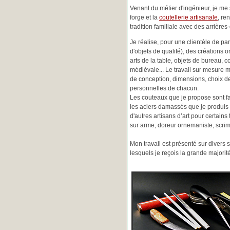
Venant du métier d'ingénieur, je me s
forge et la
coutellerie artisanale
, re
tradition familiale avec des arrièr
Je réalise, pour une clientèle de pa
d'objets de qualité), des créations o
arts de la table, objets de bureau, c
médiévale... Le travail sur mesure 
de conception, dimensions, choix d
personnelles de chacun.
Les couteaux que je propose sont f
les aciers damassés que je produis 
d'autres artisans d’art pour certain
sur arme, doreur ornemaniste, scrim
Mon travail est présenté sur divers s
lesquels je reçois la grande major