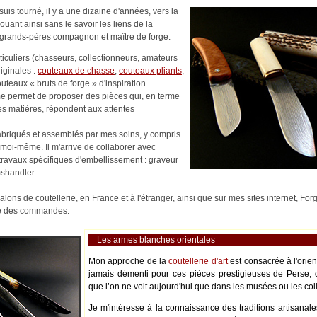
uis tourné, il y a une dizaine d'années, vers la
nouant ainsi sans le savoir les liens de la
es-grands-pères compagnon et maître de forge.
rticuliers (chasseurs, collectionneurs, amateurs
riginales :
couteaux de chasse
,
couteaux pliants
,
outeaux « bruts de forge » d'inspiration
me permet de proposer des pièces qui, en terme
es matières, répondent aux attentes
abriqués et assemblés par mes soins, y compris
moi-même. Il m'arrive de collaborer avec
s travaux spécifiques d'embellissement : graveur
shandler...
alons de coutellerie, en France et à l'étranger, ainsi que sur mes sites internet, Fo
ité des commandes.
Les armes blanches orientales
Mon approche de la
coutellerie d'art
est consacrée à l'orie
jamais démenti pour ces pièces prestigieuses de Perse, 
que l’on ne voit aujourd'hui que dans les musées ou les coll
Je m'intéresse à la connaissance des traditions artisanale