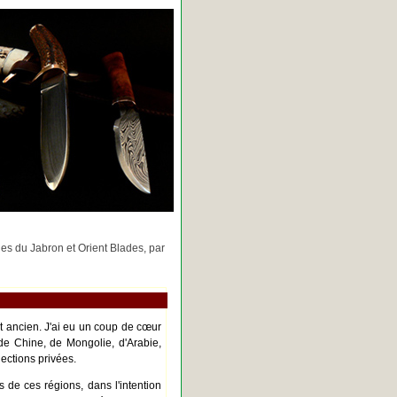
rges du Jabron et Orient Blades, par
nt ancien. J'ai eu un coup de cœur
de Chine, de Mongolie, d'Arabie,
ections privées.
s de ces régions, dans l'intention