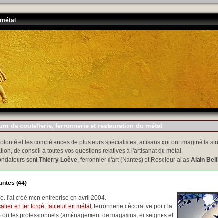
 métal
m de coutellerie, ferronnerie et restauration du métal
volonté et les compétences de plusieurs spécialistes, artisans qui ont imaginé la str
tion, de conseil à toutes vos questions relatives à l'artisanat du métal.
ondateurs sont
Thierry Loève
, ferronnier d'art (Nantes) et Roseleur alias
Alain Bell
antes (44)
, j'ai créé mon entreprise en avril 2004.
alier en fer forgé
,
fauteuil en métal
, ferronnerie décorative pour la
..) ou les professionnels (aménagement de magasins, enseignes et