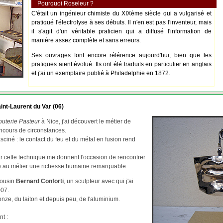
Pourquoi Roseleur ?
C'était un ingénieur chimiste du XIXème siècle qui a vulgarisé et
pratiqué l'électrolyse à ses débuts. Il n'en est pas l'inventeur, mais
il s'agit d'un véritable praticien qui a diffusé l'information de
manière assez complète et sans erreurs.
Ses ouvrages font encore référence aujourd'hui, bien que les
pratiques aient évolué. Ils ont été traduits en particulier en anglais
et j'ai un exemplaire publié à Philadelphie en 1872.
int-Laurent du Var (06)
outerie Pasteur
à Nice, j'ai découvert le métier de
ncours de circonstances.
asciné : le contact du feu et du métal en fusion rend
par cette technique me donnent l'occasion de rencontrer
re au métier une richesse humaine remarquable.
cousin
Bernard Conforti
, un sculpteur avec qui j'ai
007.
ze, du laiton et depuis peu, de l'aluminium.
nt :