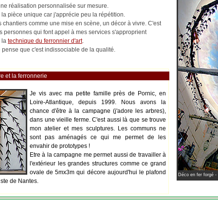
 une réalisation personnalisée sur mesure.
la pièce unique car j'apprécie peu la répétition.
les chantiers comme une mise en scène, un décor à vivre. C'est
es personnes qui font appel à mes services s'approprient
 la
technique du ferronnier d'art
.
pense que c'est indissociable de la qualité.
e et la ferronnerie
Je vis avec ma petite famille près de Pornic, en
Loire-Atlantique, depuis 1999. Nous avons la
chance d'être à la campagne (j'adore les arbres),
dans une vieille ferme. C'est aussi là que se trouve
mon atelier et mes sculptures. Les communs ne
sont pas aménagés ce qui me permet de les
envahir de prototypes !
Etre à la campagne me permet aussi de travailler à
l'extérieur les grandes structures comme ce grand
ovale de 5mx3m qui décore aujourd'hui le plafond
Déco en fer forgé -
iste de Nantes.