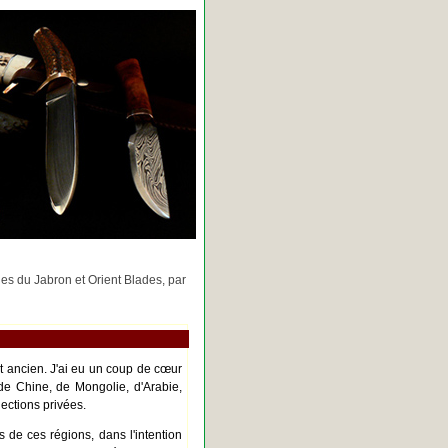
rges du Jabron et Orient Blades, par
nt ancien. J'ai eu un coup de cœur
de Chine, de Mongolie, d'Arabie,
ections privées.
s de ces régions, dans l'intention