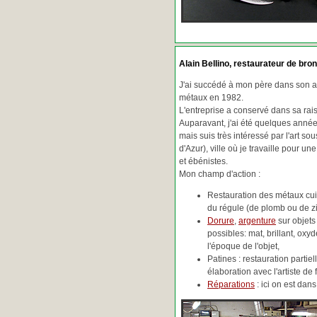
Alain Bellino
, restaurateur de bron
J'ai succédé à mon père dans son ac
métaux en 1982.
L'entreprise a conservé dans sa ra
Auparavant, j'ai été quelques années
mais suis très intéressé par l'art so
d'Azur), ville où je travaille pour une
et ébénistes.
Mon champ d'action :
Restauration des métaux cuiv
du régule (de plomb ou de zin
Dorure
,
argenture
sur objets
possibles: mat, brillant, oxydé
l'époque de l'objet,
Patines : restauration partie
élaboration avec l'artiste de 
Réparations
: ici on est da