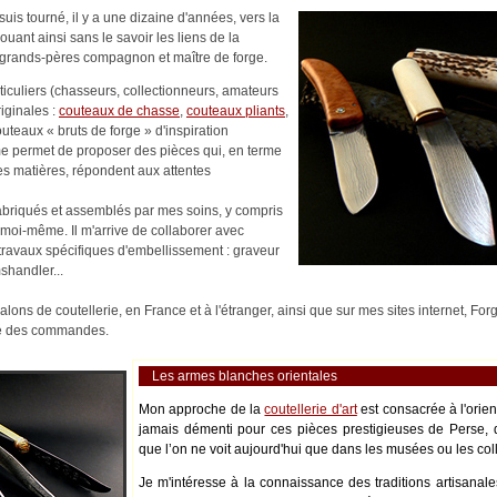
uis tourné, il y a une dizaine d'années, vers la
nouant ainsi sans le savoir les liens de la
es-grands-pères compagnon et maître de forge.
rticuliers (chasseurs, collectionneurs, amateurs
riginales :
couteaux de chasse
,
couteaux pliants
,
outeaux « bruts de forge » d'inspiration
me permet de proposer des pièces qui, en terme
es matières, répondent aux attentes
abriqués et assemblés par mes soins, y compris
moi-même. Il m'arrive de collaborer avec
s travaux spécifiques d'embellissement : graveur
shandler...
alons de coutellerie, en France et à l'étranger, ainsi que sur mes sites internet, Fo
ité des commandes.
Les armes blanches orientales
Mon approche de la
coutellerie d'art
est consacrée à l'orie
jamais démenti pour ces pièces prestigieuses de Perse, 
que l’on ne voit aujourd'hui que dans les musées ou les coll
Je m'intéresse à la connaissance des traditions artisanale