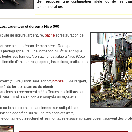
d'en proposer une continuation fidèle, ou de les tran
contemporaines.
zes, argenteur et doreur à Nice (06)
tivité de dorure, argenture,
patine
et restauration de
ison sociale le prénom de mon père : Rodolphe.
 photographe. J'ai une formation plutôt scientifique,
us toutes ses formes. Mon atelier est situé à Nice (Côte
 clientèle d'antiquaires, experts, institutions, particuliers
reux (cuivre, laiton, maillechort,
bronze
...), de l'argent,
c), du fer, de l'étain ou du plomb,
 anciens ou récemment créés. Toutes les finitions sont
, vieilli, usé. La finition est adaptée au style et à
lle ou totale de patines anciennes sur antiquités ou
finitions adaptées sur sculptures et objets d'art,
ns le domaine du structurel et les montages et assemblages posent souvent des pr