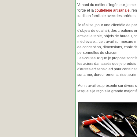
Venant du métier d'ingénieur, je me s
forge et la
coutellerie artisanale
, re
tradition familiale avec des arrièr
Je réalise, pour une clientèle de pa
d'objets de qualité), des créations o
arts de la table, objets de bureau, c
médiévale... Le travail sur mesure 
de conception, dimensions, choix d
personnelles de chacun.
Les couteaux que je propose sont f
les aciers damassés que je produis 
d'autres artisans d’art pour certain
sur arme, doreur ornemaniste, scrim
Mon travail est présenté sur divers s
lesquels je reçois la grande major