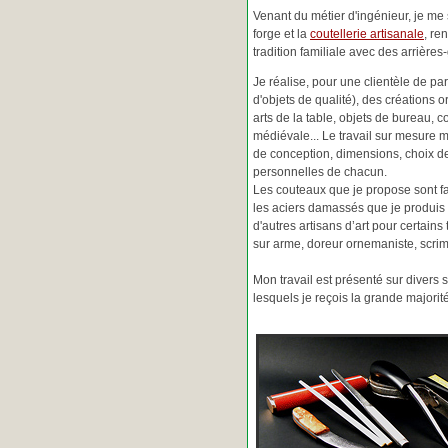
Venant du métier d'ingénieur, je me s
forge et la
coutellerie artisanale
, re
tradition familiale avec des arrièr
Je réalise, pour une clientèle de pa
d'objets de qualité), des créations o
arts de la table, objets de bureau, c
médiévale... Le travail sur mesure 
de conception, dimensions, choix d
personnelles de chacun.
Les couteaux que je propose sont f
les aciers damassés que je produis 
d'autres artisans d’art pour certain
sur arme, doreur ornemaniste, scrim
Mon travail est présenté sur divers s
lesquels je reçois la grande major