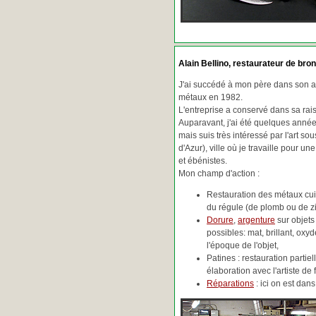
Alain Bellino
, restaurateur de bron
J'ai succédé à mon père dans son ac
métaux en 1982.
L'entreprise a conservé dans sa ra
Auparavant, j'ai été quelques années
mais suis très intéressé par l'art so
d'Azur), ville où je travaille pour une
et ébénistes.
Mon champ d'action :
Restauration des métaux cuiv
du régule (de plomb ou de zin
Dorure
,
argenture
sur objets
possibles: mat, brillant, oxydé
l'époque de l'objet,
Patines : restauration partie
élaboration avec l'artiste de 
Réparations
: ici on est da