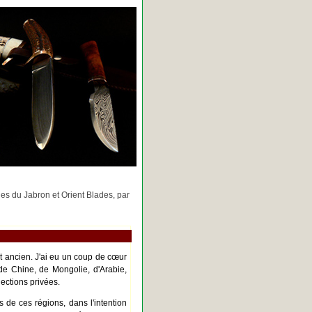
rges du Jabron et Orient Blades, par
nt ancien. J'ai eu un coup de cœur
de Chine, de Mongolie, d'Arabie,
ections privées.
s de ces régions, dans l'intention