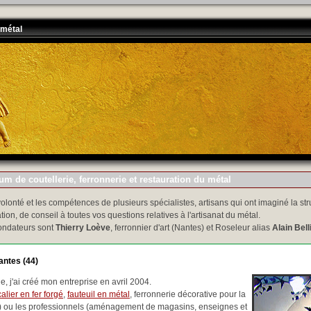
 métal
m de coutellerie, ferronnerie et restauration du métal
volonté et les compétences de plusieurs spécialistes, artisans qui ont imaginé la str
tion, de conseil à toutes vos questions relatives à l'artisanat du métal.
ondateurs sont
Thierry Loève
, ferronnier d'art (Nantes) et Roseleur alias
Alain Bell
antes (44)
, j'ai créé mon entreprise en avril 2004.
alier en fer forgé
,
fauteuil en métal
, ferronnerie décorative pour la
..) ou les professionnels (aménagement de magasins, enseignes et