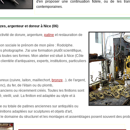
d'en proposer une continuation fidèle, ou de les tran
contemporaines.
zes, argenteur et doreur à Nice (06)
tivité de dorure, argenture,
patine
et restauration de
ison sociale le prénom de mon père : Rodolphe.
 photographe. J'ai une formation plutôt scientifique,
us toutes ses formes. Mon atelier est situé à Nice (Côte
 clientèle d'antiquaires, experts, institutions, particuliers
reux (cuivre, laiton, maillechort,
bronze
...), de l'argent,
c), du fer, de l'étain ou du plomb,
 anciens ou récemment créés. Toutes les finitions sont
, vieilli, usé. La finition est adaptée au style et à
lle ou totale de patines anciennes sur antiquités ou
finitions adaptées sur sculptures et objets d'art,
ns le domaine du structurel et les montages et assemblages posent souvent des pr