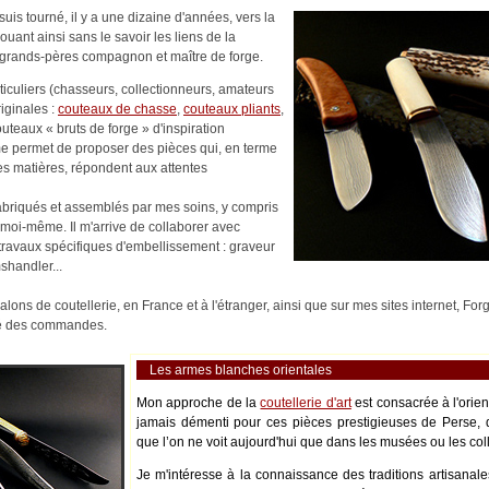
uis tourné, il y a une dizaine d'années, vers la
nouant ainsi sans le savoir les liens de la
es-grands-pères compagnon et maître de forge.
rticuliers (chasseurs, collectionneurs, amateurs
riginales :
couteaux de chasse
,
couteaux pliants
,
outeaux « bruts de forge » d'inspiration
me permet de proposer des pièces qui, en terme
es matières, répondent aux attentes
abriqués et assemblés par mes soins, y compris
moi-même. Il m'arrive de collaborer avec
s travaux spécifiques d'embellissement : graveur
shandler...
alons de coutellerie, en France et à l'étranger, ainsi que sur mes sites internet, Fo
ité des commandes.
Les armes blanches orientales
Mon approche de la
coutellerie d'art
est consacrée à l'orie
jamais démenti pour ces pièces prestigieuses de Perse, 
que l’on ne voit aujourd'hui que dans les musées ou les coll
Je m'intéresse à la connaissance des traditions artisanale