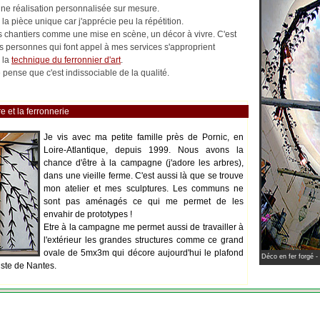
 une réalisation personnalisée sur mesure.
la pièce unique car j'apprécie peu la répétition.
les chantiers comme une mise en scène, un décor à vivre. C'est
es personnes qui font appel à mes services s'approprient
 la
technique du ferronnier d'art
.
pense que c'est indissociable de la qualité.
e et la ferronnerie
Je vis avec ma petite famille près de Pornic, en
Loire-Atlantique, depuis 1999. Nous avons la
chance d'être à la campagne (j'adore les arbres),
dans une vieille ferme. C'est aussi là que se trouve
mon atelier et mes sculptures. Les communs ne
sont pas aménagés ce qui me permet de les
envahir de prototypes !
Etre à la campagne me permet aussi de travailler à
l'extérieur les grandes structures comme ce grand
ovale de 5mx3m qui décore aujourd'hui le plafond
Déco en fer forgé -
iste de Nantes.