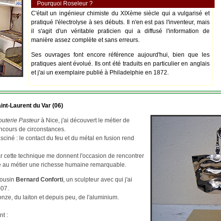
Pourquoi Roseleur ?
C'était un ingénieur chimiste du XIXème siècle qui a vulgarisé et
pratiqué l'électrolyse à ses débuts. Il n'en est pas l'inventeur, mais
il s'agit d'un véritable praticien qui a diffusé l'information de
manière assez complète et sans erreurs.
Ses ouvrages font encore référence aujourd'hui, bien que les
pratiques aient évolué. Ils ont été traduits en particulier en anglais
et j'ai un exemplaire publié à Philadelphie en 1872.
int-Laurent du Var (06)
outerie Pasteur
à Nice, j'ai découvert le métier de
ncours de circonstances.
asciné : le contact du feu et du métal en fusion rend
par cette technique me donnent l'occasion de rencontrer
re au métier une richesse humaine remarquable.
cousin
Bernard Conforti
, un sculpteur avec qui j'ai
007.
ze, du laiton et depuis peu, de l'aluminium.
nt :