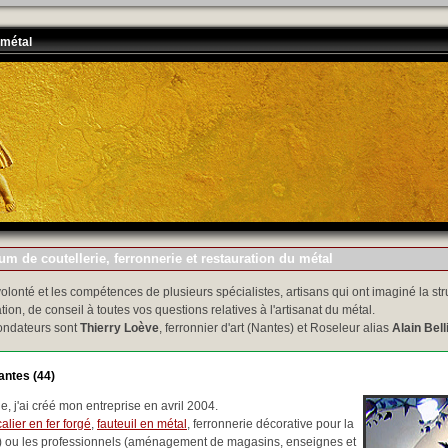
 métal
m de coutellerie, ferronnerie et restauration du métal
volonté et les compétences de plusieurs spécialistes, artisans qui ont imaginé la str
tion, de conseil à toutes vos questions relatives à l'artisanat du métal.
ondateurs sont
Thierry Loève
, ferronnier d'art (Nantes) et Roseleur alias
Alain Bell
antes (44)
, j'ai créé mon entreprise en avril 2004.
alier en fer forgé
,
fauteuil en métal
, ferronnerie décorative pour la
..) ou les professionnels (aménagement de magasins, enseignes et