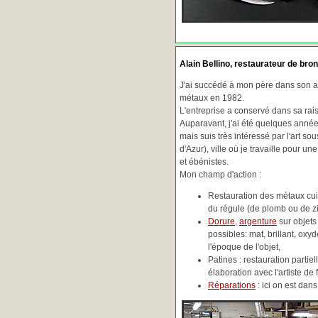
Alain Bellino
, restaurateur de bron
J'ai succédé à mon père dans son ac
métaux en 1982.
L'entreprise a conservé dans sa ra
Auparavant, j'ai été quelques années
mais suis très intéressé par l'art so
d'Azur), ville où je travaille pour une
et ébénistes.
Mon champ d'action :
Restauration des métaux cuiv
du régule (de plomb ou de zin
Dorure
,
argenture
sur objets
possibles: mat, brillant, oxydé
l'époque de l'objet,
Patines : restauration partie
élaboration avec l'artiste de 
Réparations
: ici on est da