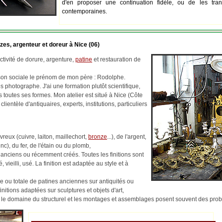
d'en proposer une continuation fidèle, ou de les tran
contemporaines.
zes, argenteur et doreur à Nice (06)
tivité de dorure, argenture,
patine
et restauration de
ison sociale le prénom de mon père : Rodolphe.
 photographe. J'ai une formation plutôt scientifique,
us toutes ses formes. Mon atelier est situé à Nice (Côte
 clientèle d'antiquaires, experts, institutions, particuliers
reux (cuivre, laiton, maillechort,
bronze
...), de l'argent,
c), du fer, de l'étain ou du plomb,
 anciens ou récemment créés. Toutes les finitions sont
, vieilli, usé. La finition est adaptée au style et à
lle ou totale de patines anciennes sur antiquités ou
finitions adaptées sur sculptures et objets d'art,
ns le domaine du structurel et les montages et assemblages posent souvent des pr