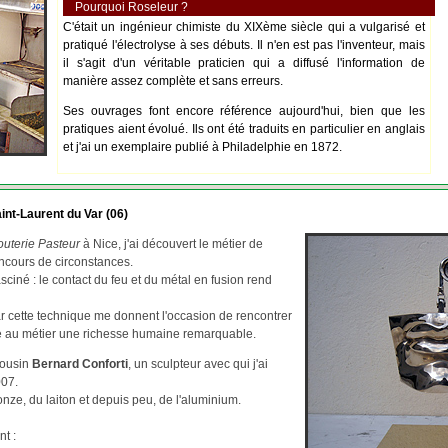
Pourquoi Roseleur ?
C'était un ingénieur chimiste du XIXème siècle qui a vulgarisé et
pratiqué l'électrolyse à ses débuts. Il n'en est pas l'inventeur, mais
il s'agit d'un véritable praticien qui a diffusé l'information de
manière assez complète et sans erreurs.
Ses ouvrages font encore référence aujourd'hui, bien que les
pratiques aient évolué. Ils ont été traduits en particulier en anglais
et j'ai un exemplaire publié à Philadelphie en 1872.
int-Laurent du Var (06)
outerie Pasteur
à Nice, j'ai découvert le métier de
ncours de circonstances.
asciné : le contact du feu et du métal en fusion rend
par cette technique me donnent l'occasion de rencontrer
re au métier une richesse humaine remarquable.
cousin
Bernard Conforti
, un sculpteur avec qui j'ai
007.
ze, du laiton et depuis peu, de l'aluminium.
nt :