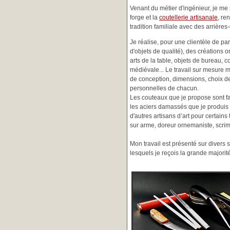
Venant du métier d'ingénieur, je me s
forge et la
coutellerie artisanale
, re
tradition familiale avec des arrièr
Je réalise, pour une clientèle de pa
d'objets de qualité), des créations o
arts de la table, objets de bureau, c
médiévale... Le travail sur mesure 
de conception, dimensions, choix d
personnelles de chacun.
Les couteaux que je propose sont f
les aciers damassés que je produis 
d'autres artisans d’art pour certain
sur arme, doreur ornemaniste, scrim
Mon travail est présenté sur divers s
lesquels je reçois la grande major