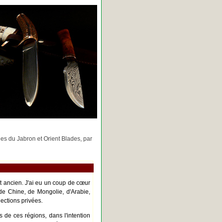
rges du Jabron et Orient Blades, par
nt ancien. J'ai eu un coup de cœur
de Chine, de Mongolie, d'Arabie,
ections privées.
s de ces régions, dans l'intention