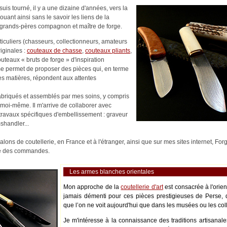
uis tourné, il y a une dizaine d'années, vers la
nouant ainsi sans le savoir les liens de la
es-grands-pères compagnon et maître de forge.
rticuliers (chasseurs, collectionneurs, amateurs
riginales :
couteaux de chasse
,
couteaux pliants
,
outeaux « bruts de forge » d'inspiration
me permet de proposer des pièces qui, en terme
es matières, répondent aux attentes
abriqués et assemblés par mes soins, y compris
moi-même. Il m'arrive de collaborer avec
s travaux spécifiques d'embellissement : graveur
shandler...
alons de coutellerie, en France et à l'étranger, ainsi que sur mes sites internet, Fo
ité des commandes.
Les armes blanches orientales
Mon approche de la
coutellerie d'art
est consacrée à l'orie
jamais démenti pour ces pièces prestigieuses de Perse, 
que l’on ne voit aujourd'hui que dans les musées ou les coll
Je m'intéresse à la connaissance des traditions artisanale