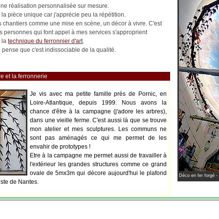
 une réalisation personnalisée sur mesure.
la pièce unique car j'apprécie peu la répétition.
les chantiers comme une mise en scène, un décor à vivre. C'est
es personnes qui font appel à mes services s'approprient
 la
technique du ferronnier d'art
.
pense que c'est indissociable de la qualité.
e et la ferronnerie
Je vis avec ma petite famille près de Pornic, en
Loire-Atlantique, depuis 1999. Nous avons la
chance d'être à la campagne (j'adore les arbres),
dans une vieille ferme. C'est aussi là que se trouve
mon atelier et mes sculptures. Les communs ne
sont pas aménagés ce qui me permet de les
envahir de prototypes !
Etre à la campagne me permet aussi de travailler à
l'extérieur les grandes structures comme ce grand
ovale de 5mx3m qui décore aujourd'hui le plafond
Déco en fer forgé -
iste de Nantes.