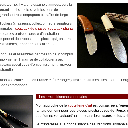
uis tourné, il y a une dizaine d'années, vers la
nouant ainsi sans le savoir les liens de la
es-grands-pères compagnon et maître de forge.
rticuliers (chasseurs, collectionneurs, amateurs
riginales :
couteaux de chasse
,
couteaux pliants
,
outeaux « bruts de forge » d'inspiration
me permet de proposer des pièces qui, en terme
es matières, répondent aux attentes
abriqués et assemblés par mes soins, y compris
moi-même. Il m'arrive de collaborer avec
s travaux spécifiques d'embellissement : graveur
shandler...
alons de coutellerie, en France et à l'étranger, ainsi que sur mes sites internet, Fo
ité des commandes.
Les armes blanches orientales
Mon approche de la
coutellerie d'art
est consacrée à l'orie
jamais démenti pour ces pièces prestigieuses de Perse, 
que l’on ne voit aujourd'hui que dans les musées ou les coll
Je m'intéresse à la connaissance des traditions artisanale