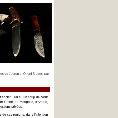
rges du Jabron et Orient Blades, par
nt ancien. J'ai eu un coup de cœur
de Chine, de Mongolie, d'Arabie,
ections privées.
s de ces régions, dans l'intention