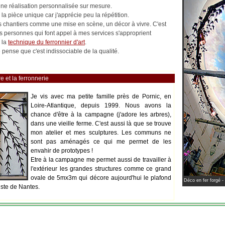
 une réalisation personnalisée sur mesure.
la pièce unique car j'apprécie peu la répétition.
les chantiers comme une mise en scène, un décor à vivre. C'est
es personnes qui font appel à mes services s'approprient
 la
technique du ferronnier d'art
.
pense que c'est indissociable de la qualité.
e et la ferronnerie
Je vis avec ma petite famille près de Pornic, en
Loire-Atlantique, depuis 1999. Nous avons la
chance d'être à la campagne (j'adore les arbres),
dans une vieille ferme. C'est aussi là que se trouve
mon atelier et mes sculptures. Les communs ne
sont pas aménagés ce qui me permet de les
envahir de prototypes !
Etre à la campagne me permet aussi de travailler à
l'extérieur les grandes structures comme ce grand
ovale de 5mx3m qui décore aujourd'hui le plafond
Déco en fer forgé -
iste de Nantes.