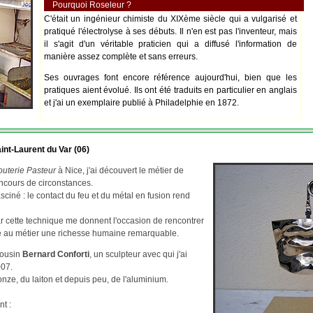
Pourquoi Roseleur ?
C'était un ingénieur chimiste du XIXème siècle qui a vulgarisé et
pratiqué l'électrolyse à ses débuts. Il n'en est pas l'inventeur, mais
il s'agit d'un véritable praticien qui a diffusé l'information de
manière assez complète et sans erreurs.
Ses ouvrages font encore référence aujourd'hui, bien que les
pratiques aient évolué. Ils ont été traduits en particulier en anglais
et j'ai un exemplaire publié à Philadelphie en 1872.
int-Laurent du Var (06)
outerie Pasteur
à Nice, j'ai découvert le métier de
ncours de circonstances.
asciné : le contact du feu et du métal en fusion rend
par cette technique me donnent l'occasion de rencontrer
re au métier une richesse humaine remarquable.
cousin
Bernard Conforti
, un sculpteur avec qui j'ai
007.
ze, du laiton et depuis peu, de l'aluminium.
nt :