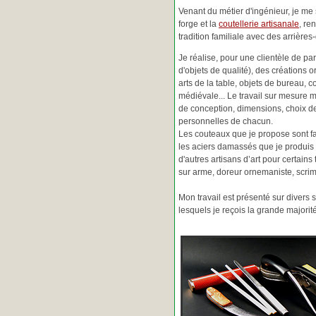
Venant du métier d'ingénieur, je me s
forge et la
coutellerie artisanale
, re
tradition familiale avec des arrièr
Je réalise, pour une clientèle de pa
d'objets de qualité), des créations o
arts de la table, objets de bureau, c
médiévale... Le travail sur mesure 
de conception, dimensions, choix d
personnelles de chacun.
Les couteaux que je propose sont f
les aciers damassés que je produis 
d'autres artisans d’art pour certain
sur arme, doreur ornemaniste, scrim
Mon travail est présenté sur divers s
lesquels je reçois la grande major