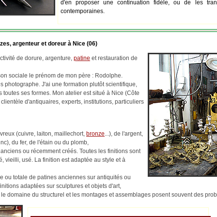
d'en proposer une continuation fidèle, ou de les tran
contemporaines.
zes, argenteur et doreur à Nice (06)
tivité de dorure, argenture,
patine
et restauration de
ison sociale le prénom de mon père : Rodolphe.
 photographe. J'ai une formation plutôt scientifique,
us toutes ses formes. Mon atelier est situé à Nice (Côte
 clientèle d'antiquaires, experts, institutions, particuliers
reux (cuivre, laiton, maillechort,
bronze
...), de l'argent,
c), du fer, de l'étain ou du plomb,
 anciens ou récemment créés. Toutes les finitions sont
, vieilli, usé. La finition est adaptée au style et à
lle ou totale de patines anciennes sur antiquités ou
finitions adaptées sur sculptures et objets d'art,
ns le domaine du structurel et les montages et assemblages posent souvent des pr