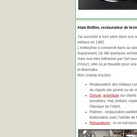
Alain Bellino
, restaurateur de bron
J'ai succédé à mon père dans son ac
métaux en 1982.
L'entreprise a conservé dans sa ra
Auparavant, j'ai été quelques années
mais suis très intéressé par l'art so
d'Azur), ville où je travaille pour une
et ébénistes.
Mon champ d'action :
Restauration des métaux cuiv
du régule (de plomb ou de zin
Dorure
,
argenture
sur objets
possibles: mat, brillant, oxydé
l'époque de l'objet,
Patines : restauration partie
élaboration avec l'artiste de 
Réparations
: ici on est da