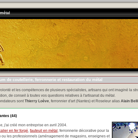
 métal
m de coutellerie, ferronnerie et restauration du métal
volonté et les compétences de plusieurs spécialistes, artisans qui ont imaginé la str
tion, de conseil à toutes vos questions relatives à l'artisanat du métal.
ondateurs sont
Thierry Loève
, ferronnier d'art (Nantes) et Roseleur alias
Alain Bell
antes (44)
, j'ai créé mon entreprise en avril 2004.
alier en fer forgé
,
fauteuil en métal
, ferronnerie décorative pour la
..) ou les professionnels (aménagement de magasins, enseignes et