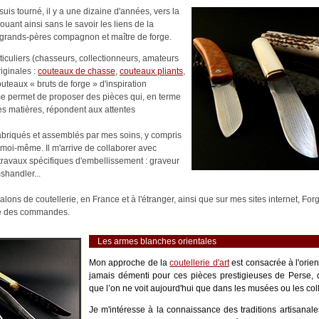
uis tourné, il y a une dizaine d'années, vers la
nouant ainsi sans le savoir les liens de la
es-grands-pères compagnon et maître de forge.
rticuliers (chasseurs, collectionneurs, amateurs
riginales :
couteaux de chasse
,
couteaux pliants
,
outeaux « bruts de forge » d'inspiration
me permet de proposer des pièces qui, en terme
es matières, répondent aux attentes
abriqués et assemblés par mes soins, y compris
moi-même. Il m'arrive de collaborer avec
s travaux spécifiques d'embellissement : graveur
shandler...
alons de coutellerie, en France et à l'étranger, ainsi que sur mes sites internet, Fo
ité des commandes.
Les armes blanches orientales
Mon approche de la
coutellerie d'art
est consacrée à l'orie
jamais démenti pour ces pièces prestigieuses de Perse, 
que l’on ne voit aujourd'hui que dans les musées ou les coll
Je m'intéresse à la connaissance des traditions artisanale