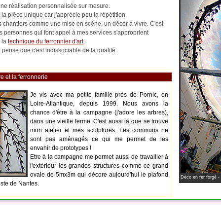
 une réalisation personnalisée sur mesure.
la pièce unique car j'apprécie peu la répétition.
les chantiers comme une mise en scène, un décor à vivre. C'est
es personnes qui font appel à mes services s'approprient
 la
technique du ferronnier d'art
.
pense que c'est indissociable de la qualité.
e et la ferronnerie
Je vis avec ma petite famille près de Pornic, en
Loire-Atlantique, depuis 1999. Nous avons la
chance d'être à la campagne (j'adore les arbres),
dans une vieille ferme. C'est aussi là que se trouve
mon atelier et mes sculptures. Les communs ne
sont pas aménagés ce qui me permet de les
envahir de prototypes !
Etre à la campagne me permet aussi de travailler à
l'extérieur les grandes structures comme ce grand
ovale de 5mx3m qui décore aujourd'hui le plafond
Déco en fer forgé -
iste de Nantes.