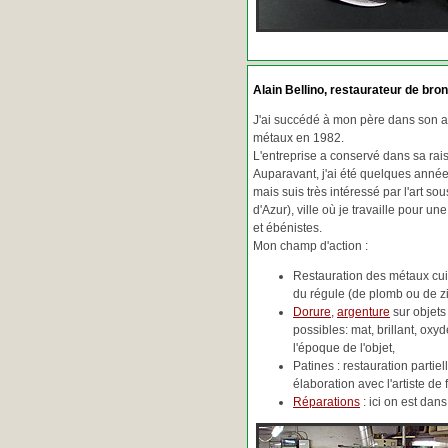
Alain Bellino
, restaurateur de bron
J'ai succédé à mon père dans son ac
métaux en 1982.
L'entreprise a conservé dans sa ra
Auparavant, j'ai été quelques années
mais suis très intéressé par l'art so
d'Azur), ville où je travaille pour une
et ébénistes.
Mon champ d'action :
Restauration des métaux cuiv
du régule (de plomb ou de zin
Dorure
,
argenture
sur objets
possibles: mat, brillant, oxydé
l'époque de l'objet,
Patines : restauration partie
élaboration avec l'artiste de 
Réparations
: ici on est da