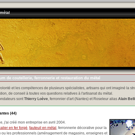
 métal
m de coutellerie, ferronnerie et restauration du métal
volonté et les compétences de plusieurs spécialistes, artisans qui ont imaginé la str
tion, de conseil à toutes vos questions relatives à l'artisanat du métal.
ondateurs sont
Thierry Loève
, ferronnier d'art (Nantes) et Roseleur alias
Alain Bell
antes (44)
, j'ai créé mon entreprise en avril 2004.
alier en fer forgé
,
fauteuil en métal
, ferronnerie décorative pour la
..) ou les professionnels (aménagement de magasins, enseignes et