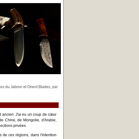
rges du Jabron et Orient Blades, par
nt ancien. J'ai eu un coup de cœur
de Chine, de Mongolie, d'Arabie,
ections privées.
s de ces régions, dans l'intention