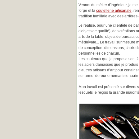
Venant du métier d'ingénieur, je me s
forge et la
coutellerie artisanale
, re
tradition familiale avec des arrièr
Je réalise, pour une clientèle de pa
d'objets de qualité), des créations o
arts de la table, objets de bureau, c
médiévale... Le travail sur mesure 
de conception, dimensions, choix d
personnelles de chacun.
Les couteaux que je propose sont f
les aciers damassés que je produis 
d'autres artisans d’art pour certain
sur arme, doreur ornemaniste, scrim
Mon travail est présenté sur divers s
lesquels je reçois la grande major