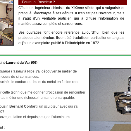
Pourquoi Roseleur ?
C'était un ingénieur chimiste du XIXème siècle qui a vulgarisé et
pratiqué l'électrolyse à ses débuts. Il n'en est pas l'inventeur, mais
il s'agit d'un véritable praticien qui a diffusé l'information de
manière assez complète et sans erreurs.
Ses ouvrages font encore référence aujourd'hui, bien que les
pratiques aient évolué. Ils ont été traduits en particulier en anglais
et j'ai un exemplaire publié à Philadelphie en 1872.
int-Laurent du Var (06)
outerie Pasteur
à Nice, j'ai découvert le métier de
ncours de circonstances.
asciné : le contact du feu et du métal en fusion rend
par cette technique me donnent l'occasion de rencontrer
re au métier une richesse humaine remarquable.
cousin
Bernard Conforti
, un sculpteur avec qui j'ai
007.
ze, du laiton et depuis peu, de l'aluminium.
nt :