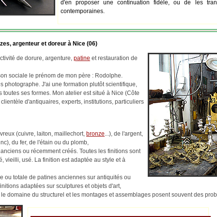
d'en proposer une continuation fidèle, ou de les tran
contemporaines.
zes, argenteur et doreur à Nice (06)
tivité de dorure, argenture,
patine
et restauration de
ison sociale le prénom de mon père : Rodolphe.
 photographe. J'ai une formation plutôt scientifique,
us toutes ses formes. Mon atelier est situé à Nice (Côte
 clientèle d'antiquaires, experts, institutions, particuliers
reux (cuivre, laiton, maillechort,
bronze
...), de l'argent,
c), du fer, de l'étain ou du plomb,
 anciens ou récemment créés. Toutes les finitions sont
, vieilli, usé. La finition est adaptée au style et à
lle ou totale de patines anciennes sur antiquités ou
finitions adaptées sur sculptures et objets d'art,
ns le domaine du structurel et les montages et assemblages posent souvent des pr