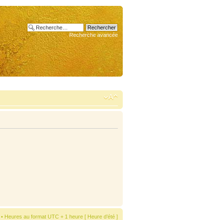
Recherche avancée
• Heures au format UTC + 1 heure [ Heure d’été ]