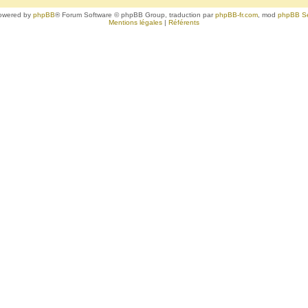
owered by
phpBB
® Forum Software © phpBB Group, traduction par
phpBB-fr.com
, mod
phpBB S
Mentions légales
|
Référents