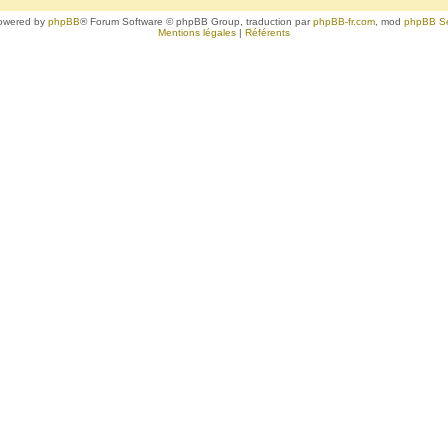
owered by
phpBB
® Forum Software © phpBB Group, traduction par
phpBB-fr.com
, mod
phpBB S
Mentions légales
|
Référents