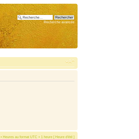
Recherche avancée
• Heures au format UTC + 1 heure [ Heure d’été ]