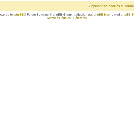
Supprimer les cookies du forum
owered by
phpBB
® Forum Software © phpBB Group, traduction par
phpBB-fr.com
, mod
phpBB S
Mentions légales
|
Référents