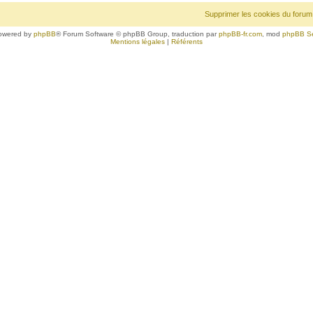
Supprimer les cookies du forum
owered by
phpBB
® Forum Software © phpBB Group, traduction par
phpBB-fr.com
, mod
phpBB S
Mentions légales
|
Référents