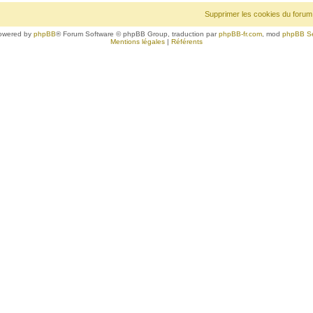
Supprimer les cookies du forum
owered by
phpBB
® Forum Software © phpBB Group, traduction par
phpBB-fr.com
, mod
phpBB S
Mentions légales
|
Référents