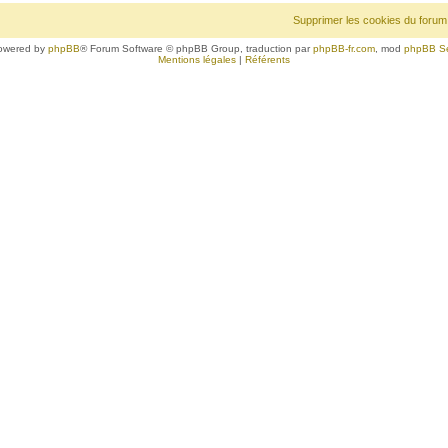
Supprimer les cookies du forum
owered by
phpBB
® Forum Software © phpBB Group, traduction par
phpBB-fr.com
, mod
phpBB S
Mentions légales
|
Référents