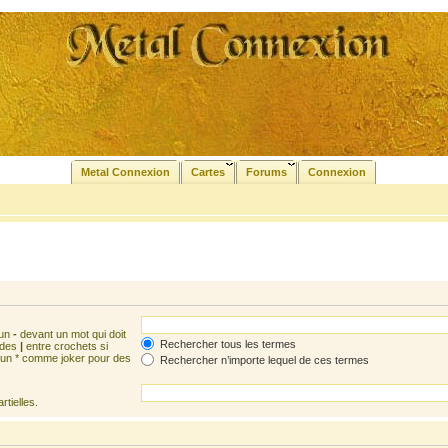
Metal Connexion
Cartes
Forums
Connexion
 un
-
devant un mot qui doit
Rechercher tous les termes
 des
|
entre crochets si
z un * comme joker pour des
Rechercher n’importe lequel de ces termes
tielles.