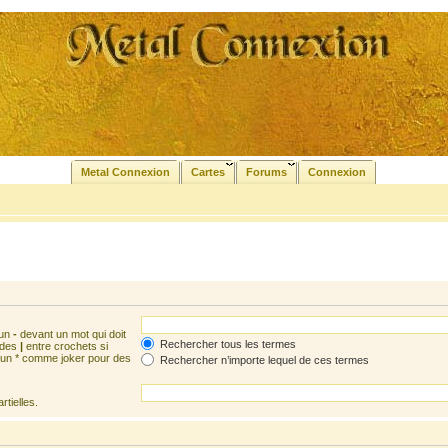
Metal Connexion
Cartes
Forums
Connexion
 un
-
devant un mot qui doit
Rechercher tous les termes
 des
|
entre crochets si
z un * comme joker pour des
Rechercher n’importe lequel de ces termes
tielles.