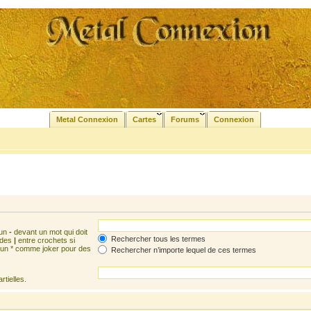
Metal Connexion
Cartes
Forums
Connexion
 un
-
devant un mot qui doit
Rechercher tous les termes
 des
|
entre crochets si
z un * comme joker pour des
Rechercher n’importe lequel de ces termes
tielles.