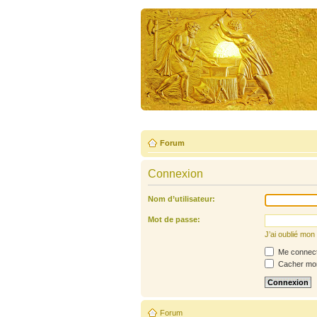
Forum
Connexion
Nom d’utilisateur:
Mot de passe:
J’ai oublié mo
Me connecte
Cacher mon 
Forum