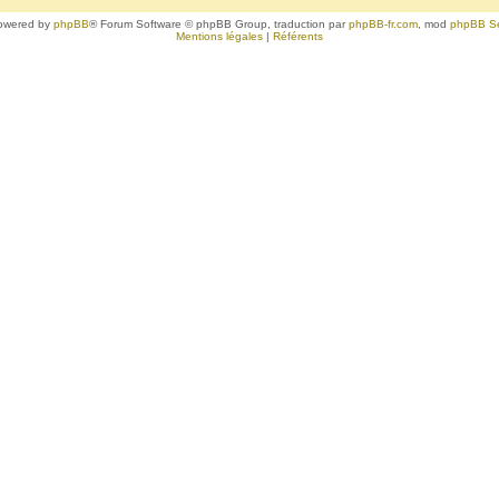
owered by
phpBB
® Forum Software © phpBB Group, traduction par
phpBB-fr.com
, mod
phpBB S
Mentions légales
|
Référents