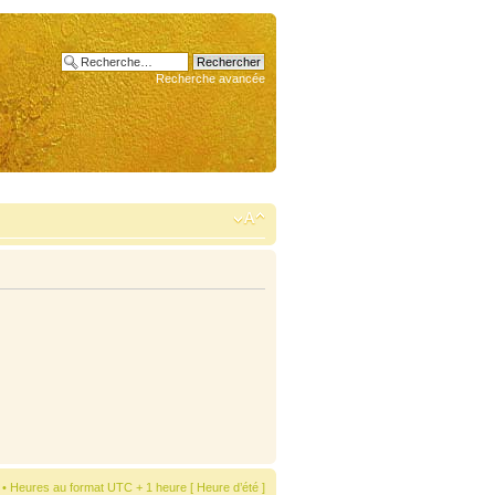
Recherche avancée
• Heures au format UTC + 1 heure [ Heure d’été ]