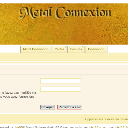
Metal Connexion
Cartes
Forums
Connexion
ne l’avez pas modifiée via
que vous avez fournie lors
Supprimer les cookies du forum
owered by
phpBB
® Forum Software © phpBB Group, traduction par
phpBB-fr.com
, mod
phpBB S