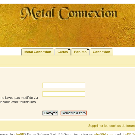
Metal Connexion
Cartes
Forums
Connexion
ne l’avez pas modifiée via
que vous avez fournie lors
Supprimer les cookies du forum
owered by
phpBB
® Forum Software © phpBB Group, traduction par
phpBB-fr.com
, mod
phpBB S