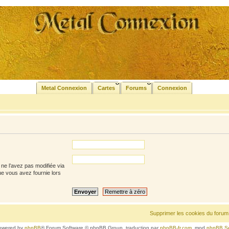
Metal Connexion
Cartes
Forums
Connexion
ne l’avez pas modifiée via
que vous avez fournie lors
Supprimer les cookies du forum
owered by
phpBB
® Forum Software © phpBB Group, traduction par
phpBB-fr.com
, mod
phpBB S