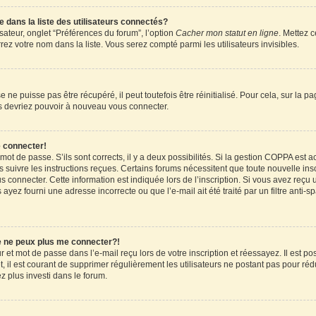
ans la liste des utilisateurs connectés?
sateur, onglet “Préférences du forum”, l’option
Cacher mon statut en ligne
. Mettez c
ez votre nom dans la liste. Vous serez compté parmi les utilisateurs invisibles.
ne puisse pas être récupéré, il peut toutefois être réinitialisé. Pour cela, sur la 
ous devriez pouvoir à nouveau vous connecter.
e connecter!
 mot de passe. S’ils sont corrects, il y a deux possibilités. Si la gestion COPPA est 
rs suivre les instructions reçues. Certains forums nécessitent que toute nouvelle in
 connecter. Cette information est indiquée lors de l’inscription. Si vous avez reçu u
 ayez fourni une adresse incorrecte ou que l’e-mail ait été traité par un filtre anti-
je ne peux plus me connecter?!
et mot de passe dans l’e-mail reçu lors de votre inscription et réessayez. Il est pos
 il est courant de supprimer régulièrement les utilisateurs ne postant pas pour rédu
ez plus investi dans le forum.