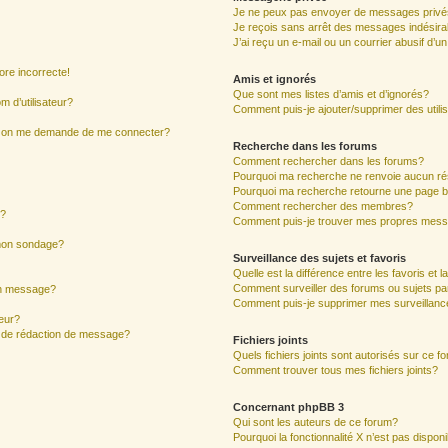
Je ne peux pas envoyer de messages privé
Je reçois sans arrêt des messages indésira
J’ai reçu un e-mail ou un courrier abusif d’un
ore incorrecte!
Amis et ignorés
Que sont mes listes d’amis et d’ignorés?
 d’utilisateur?
Comment puis-je ajouter/supprimer des utilis
ur, on me demande de me connecter?
Recherche dans les forums
Comment rechercher dans les forums?
Pourquoi ma recherche ne renvoie aucun ré
Pourquoi ma recherche retourne une page b
Comment rechercher des membres?
s?
Comment puis-je trouver mes propres mess
 mon sondage?
Surveillance des sujets et favoris
Quelle est la différence entre les favoris et l
Comment surveiller des forums ou sujets par
mon message?
Comment puis-je supprimer mes surveillanc
eur?
e de rédaction de message?
Fichiers joints
Quels fichiers joints sont autorisés sur ce f
Comment trouver tous mes fichiers joints?
Concernant phpBB 3
Qui sont les auteurs de ce forum?
Pourquoi la fonctionnalité X n’est pas dispon