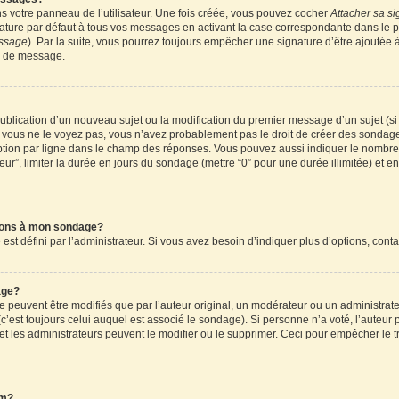
 votre panneau de l’utilisateur. Une fois créée, vous pouvez cocher
Attacher sa si
ture par défaut à tous vos messages en activant la case correspondante dans le pa
essage
). Par la suite, vous pourrez toujours empêcher une signature d’être ajouté
n de message.
a publication d’un nouveau sujet ou la modification du premier message d’un sujet (s
 vous ne le voyez pas, vous n’avez probablement pas le droit de créer des sondages
tion par ligne dans le champ des réponses. Vous pouvez aussi indiquer le nombre d
teur”, limiter la durée en jours du sondage (mettre “0” pour une durée illimitée) et en
tions à mon sondage?
 défini par l’administrateur. Si vous avez besoin d’indiquer plus d’options, conta
age?
uvent être modifiés que par l’auteur original, un modérateur ou un administrateu
’est toujours celui auquel est associé le sondage). Si personne n’a voté, l’auteur 
t les administrateurs peuvent le modifier ou le supprimer. Ceci pour empêcher le t
um?