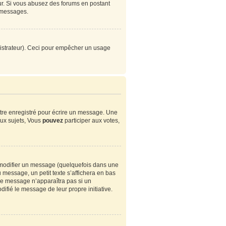
eur. Si vous abusez des forums en postant
 messages.
ministrateur). Ceci pour empêcher un usage
tre enregistré pour écrire un message. Une
ux sujets, Vous
pouvez
participer aux votes,
modifier un message (quelquefois dans une
essage, un petit texte s’affichera en bas
. Ce message n’apparaîtra pas si un
ifié le message de leur propre initiative.