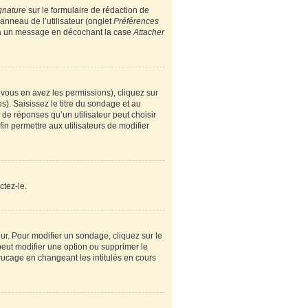
gnature
sur le formulaire de rédaction de
nneau de l’utilisateur (onglet
Préférences
e à un message en décochant la case
Attacher
i vous en avez les permissions), cliquez sur
). Saisissez le titre du sondage et au
e réponses qu’un utilisateur peut choisir
fin permettre aux utilisateurs de modifier
ctez-le.
r. Pour modifier un sondage, cliquez sur le
peut modifier une option ou supprimer le
rucage en changeant les intitulés en cours