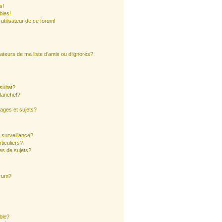
s!
bles!
 utilisateur de ce forum!
ateurs de ma liste d’amis ou d’ignorés?
sultat?
lanche!?
ages et sujets?
a surveillance?
ticuliers?
es de sujets?
orum?
ible?