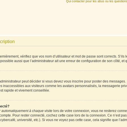
Qui contacter pour les abus ou les question
cription
mièrement, vérifiez que vos nom d’utilisateur et mot de passe sont corrects. S’ils l
 possible aussi que l’administrateur ait une erreur de configuration de son côté, et qu
ministrateur peut décider si vous devez vous inscrire pour poster des messages. Pa
es inaccessibles aux visiteurs comme les avatars personnalisés, la messagerie priv
est rapide et vivement conseillée.
necté?
 automatiquement à chaque visite
lors de votre connexion, vous ne resterez conn
 compte. Pour rester connecté, cochez cette case lors de la connexion. Ce n’est pa
ybercafé, université, etc.). Si vous ne voyez pas cette case, cela signifie que l’admi