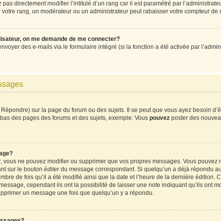
pas directement modifier l’intitulé d’un rang car il est paramétré par l’administrat
votre rang, un modérateur ou un administrateur peut rabaisser votre compteur de
ilisateur, on me demande de me connecter?
envoyer des e-mails via le formulaire intégré (si la fonction a été activée par l’ad
essages
Répondre) sur la page du forum ou des sujets. Il se peut que vous ayez besoin d’ê
en bas des pages des forums et des sujets, exemple: Vous
pouvez
poster des nouvea
age?
ur, vous ne pouvez modifier ou supprimer que vos propres messages. Vous pouvez 
ant sur le bouton
éditer
du message correspondant. Si quelqu’un a déjà répondu au m
mbre de fois qu’il a été modifié ainsi que la date et l’heure de la dernière édition
ssage, cependant ils ont la possibilité de laisser une note indiquant qu’ils ont mod
supprimer un message une fois que quelqu’un y a répondu.
essages?