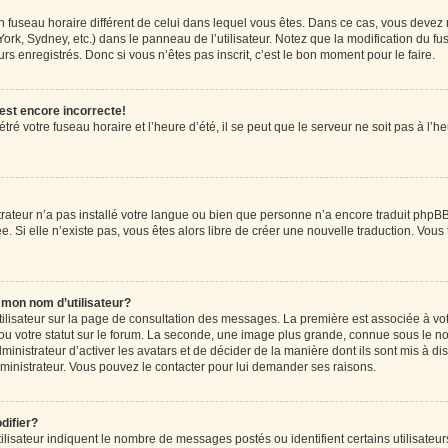
r un fuseau horaire différent de celui dans lequel vous êtes. Dans ce cas, vous devez
ork, Sydney, etc.) dans le panneau de l’utilisateur. Notez que la modification du f
rs enregistrés. Donc si vous n’êtes pas inscrit, c’est le bon moment pour le faire.
 est encore incorrecte!
ré votre fuseau horaire et l’heure d’été, il se peut que le serveur ne soit pas à l’
strateur n’a pas installé votre langue ou bien que personne n’a encore traduit ph
ée. Si elle n’existe pas, vous êtes alors libre de créer une nouvelle traduction. Vous
mon nom d’utilisateur?
tilisateur sur la page de consultation des messages. La première est associée à vo
u votre statut sur le forum. La seconde, une image plus grande, connue sous le n
dministrateur d’activer les avatars et de décider de la manière dont ils sont mis à di
administrateur. Vous pouvez le contacter pour lui demander ses raisons.
difier?
lisateur indiquent le nombre de messages postés ou identifient certains utilisateur