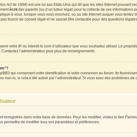
ion Act
de 1998) est une loi aux Etats-Unis qui dit que les sites Internet pouvant re
tement
écrit
des parents (ou d’un tuteur légal) pour la collecte de ces informations p
plique à vous, lorsque vous vous inscrivez, ou au site Internet auquel vous tentez
as fournir de conseil légal et ne saurait être contactée pour des questions légales 
t banni votre IP ou interdit le nom d’utilisateur que vous souhaitez utiliser. Le propri
. Contactez l’administrateur pour plus de renseignements.
rum”?
BB3 qui conservent votre identification et votre connexion au forum. Ils fournissent
 ou non-lu, si cela a été activé par l’administrateur. Si vous avez des problèmes d
lisateur
nt enregistrés dans notre base de données. Pour les modifier, visitez le lien
Panneau
us permettra de modifier tous vos paramètres et préférences.