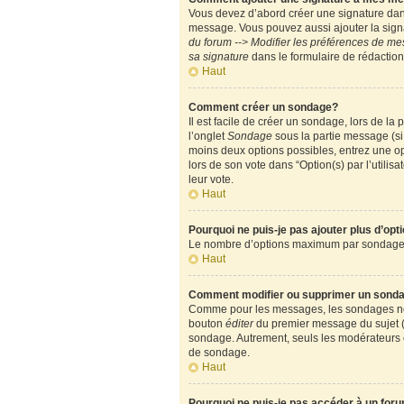
Vous devez d’abord créer une signature dans
message. Vous pouvez aussi ajouter la signa
du forum --> Modifier les préférences de m
sa signature
dans le formulaire de rédactio
Haut
Comment créer un sondage?
Il est facile de créer un sondage, lors de l
l’onglet
Sondage
sous la partie message (si
moins deux options possibles, entrez une op
lors de son vote dans “Option(s) par l’utilisa
leur vote.
Haut
Pourquoi ne puis-je pas ajouter plus d’op
Le nombre d’options maximum par sondage est
Haut
Comment modifier ou supprimer un sond
Comme pour les messages, les sondages ne pe
bouton
éditer
du premier message du sujet (c
sondage. Autrement, seuls les modérateurs e
de sondage.
Haut
Pourquoi ne puis-je pas accéder à un for