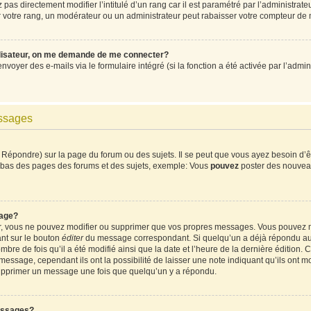
pas directement modifier l’intitulé d’un rang car il est paramétré par l’administrat
votre rang, un modérateur ou un administrateur peut rabaisser votre compteur de
ilisateur, on me demande de me connecter?
envoyer des e-mails via le formulaire intégré (si la fonction a été activée par l’ad
essages
Répondre) sur la page du forum ou des sujets. Il se peut que vous ayez besoin d’ê
en bas des pages des forums et des sujets, exemple: Vous
pouvez
poster des nouvea
age?
ur, vous ne pouvez modifier ou supprimer que vos propres messages. Vous pouvez 
ant sur le bouton
éditer
du message correspondant. Si quelqu’un a déjà répondu au m
mbre de fois qu’il a été modifié ainsi que la date et l’heure de la dernière édition
ssage, cependant ils ont la possibilité de laisser une note indiquant qu’ils ont mod
supprimer un message une fois que quelqu’un y a répondu.
essages?