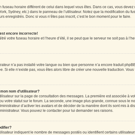
r un fuseau horaire différent de celui dans lequel vous êtes. Dans ce cas, vous devez
ork, Sydney, etc.) dans le panneau de l’utilisateur. Notez que la modification du f
rs enregistrés. Donc si vous n’êtes pas inscrit, c’est le bon moment pour le faire.
 est encore incorrecte!
ré votre fuseau horaire et l’heure d’été, il se peut que le serveur ne soit pas à l’
strateur n’a pas installé votre langue ou bien que personne n’a encore traduit ph
ée. Si elle n’existe pas, vous êtes alors libre de créer une nouvelle traduction. Vous
mon nom d’utilisateur?
tilisateur sur la page de consultation des messages. La première est associée à vo
u votre statut sur le forum. La seconde, une image plus grande, connue sous le n
dministrateur d’activer les avatars et de décider de la manière dont ils sont mis à di
administrateur. Vous pouvez le contacter pour lui demander ses raisons.
difier?
lisateur indiquent le nombre de messages postés ou identifient certains utilisateur