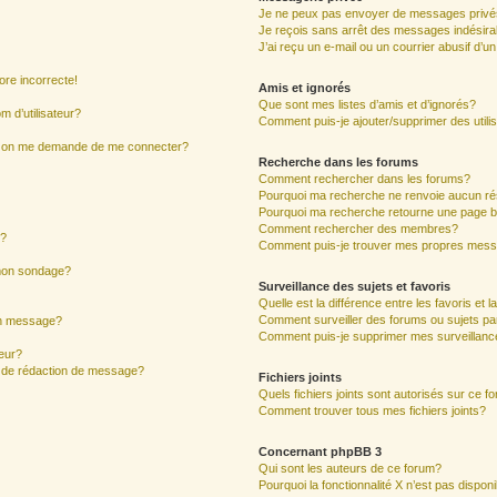
Je ne peux pas envoyer de messages privé
Je reçois sans arrêt des messages indésira
J’ai reçu un e-mail ou un courrier abusif d’un
ore incorrecte!
Amis et ignorés
Que sont mes listes d’amis et d’ignorés?
 d’utilisateur?
Comment puis-je ajouter/supprimer des utilis
ur, on me demande de me connecter?
Recherche dans les forums
Comment rechercher dans les forums?
Pourquoi ma recherche ne renvoie aucun ré
Pourquoi ma recherche retourne une page b
Comment rechercher des membres?
s?
Comment puis-je trouver mes propres mess
 mon sondage?
Surveillance des sujets et favoris
Quelle est la différence entre les favoris et l
Comment surveiller des forums ou sujets par
mon message?
Comment puis-je supprimer mes surveillanc
eur?
e de rédaction de message?
Fichiers joints
Quels fichiers joints sont autorisés sur ce f
Comment trouver tous mes fichiers joints?
Concernant phpBB 3
Qui sont les auteurs de ce forum?
Pourquoi la fonctionnalité X n’est pas dispon