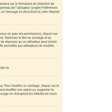
gnature
sur le formulaire de rédaction de
nneau de l’utilisateur (onglet
Préférences
e à un message en décochant la case
Attacher
i vous en avez les permissions), cliquez sur
). Saisissez le titre du sondage et au
e réponses qu’un utilisateur peut choisir
fin permettre aux utilisateurs de modifier
ctez-le.
r. Pour modifier un sondage, cliquez sur le
peut modifier une option ou supprimer le
rucage en changeant les intitulés en cours