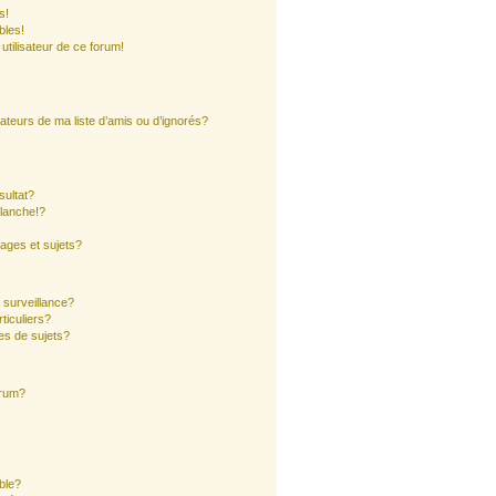
s!
bles!
 utilisateur de ce forum!
ateurs de ma liste d’amis ou d’ignorés?
sultat?
lanche!?
ages et sujets?
a surveillance?
ticuliers?
es de sujets?
orum?
ible?