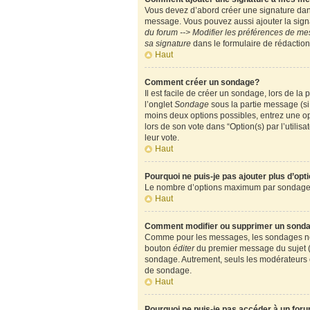
Vous devez d’abord créer une signature dans
message. Vous pouvez aussi ajouter la signa
du forum --> Modifier les préférences de m
sa signature
dans le formulaire de rédactio
Haut
Comment créer un sondage?
Il est facile de créer un sondage, lors de l
l’onglet
Sondage
sous la partie message (si
moins deux options possibles, entrez une op
lors de son vote dans “Option(s) par l’utilisa
leur vote.
Haut
Pourquoi ne puis-je pas ajouter plus d’op
Le nombre d’options maximum par sondage est
Haut
Comment modifier ou supprimer un sond
Comme pour les messages, les sondages ne pe
bouton
éditer
du premier message du sujet (c
sondage. Autrement, seuls les modérateurs e
de sondage.
Haut
Pourquoi ne puis-je pas accéder à un for