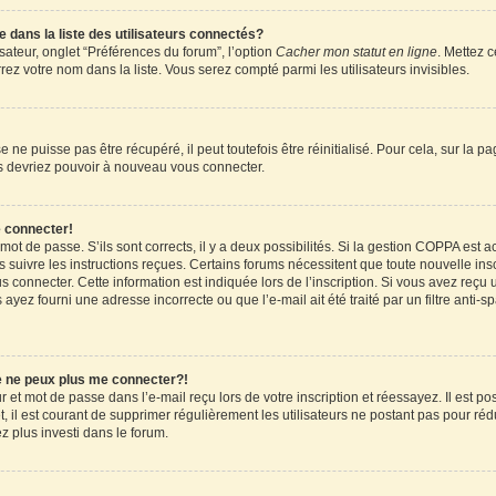
ans la liste des utilisateurs connectés?
sateur, onglet “Préférences du forum”, l’option
Cacher mon statut en ligne
. Mettez c
ez votre nom dans la liste. Vous serez compté parmi les utilisateurs invisibles.
ne puisse pas être récupéré, il peut toutefois être réinitialisé. Pour cela, sur la 
ous devriez pouvoir à nouveau vous connecter.
e connecter!
 mot de passe. S’ils sont corrects, il y a deux possibilités. Si la gestion COPPA est 
rs suivre les instructions reçues. Certains forums nécessitent que toute nouvelle in
 connecter. Cette information est indiquée lors de l’inscription. Si vous avez reçu u
 ayez fourni une adresse incorrecte ou que l’e-mail ait été traité par un filtre anti-
je ne peux plus me connecter?!
et mot de passe dans l’e-mail reçu lors de votre inscription et réessayez. Il est pos
 il est courant de supprimer régulièrement les utilisateurs ne postant pas pour rédu
ez plus investi dans le forum.