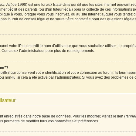
ion Act
de 1998) est une loi aux Etats-Unis qui dit que les sites Internet pouvant re
tement
écrit
des parents (ou d’un tuteur légal) pour la collecte de ces informations p
plique à vous, lorsque vous vous inscrivez, ou au site Internet auquel vous tentez
as fournir de conseil légal et ne saurait être contactée pour des questions légales 
t banni votre IP ou interdit le nom d’utilisateur que vous souhaitez utiliser. Le propri
. Contactez l’administrateur pour plus de renseignements.
rum”?
BB3 qui conservent votre identification et votre connexion au forum. Ils fournissent
 ou non-lu, si cela a été activé par l’administrateur. Si vous avez des problèmes d
lisateur
nt enregistrés dans notre base de données. Pour les modifier, visitez le lien
Panneau
us permettra de modifier tous vos paramètres et préférences.