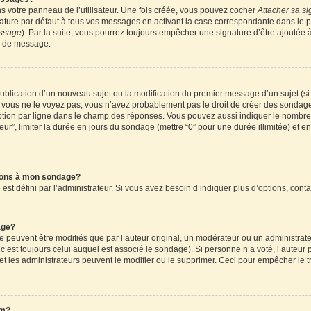
 votre panneau de l’utilisateur. Une fois créée, vous pouvez cocher
Attacher sa si
ture par défaut à tous vos messages en activant la case correspondante dans le pa
essage
). Par la suite, vous pourrez toujours empêcher une signature d’être ajouté
n de message.
a publication d’un nouveau sujet ou la modification du premier message d’un sujet (s
 vous ne le voyez pas, vous n’avez probablement pas le droit de créer des sondages
tion par ligne dans le champ des réponses. Vous pouvez aussi indiquer le nombre d
teur”, limiter la durée en jours du sondage (mettre “0” pour une durée illimitée) et en
tions à mon sondage?
 défini par l’administrateur. Si vous avez besoin d’indiquer plus d’options, conta
age?
uvent être modifiés que par l’auteur original, un modérateur ou un administrateu
’est toujours celui auquel est associé le sondage). Si personne n’a voté, l’auteur 
t les administrateurs peuvent le modifier ou le supprimer. Ceci pour empêcher le t
um?