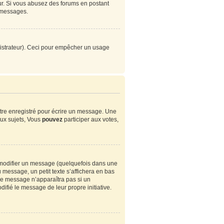
eur. Si vous abusez des forums en postant
 messages.
ministrateur). Ceci pour empêcher un usage
tre enregistré pour écrire un message. Une
ux sujets, Vous
pouvez
participer aux votes,
modifier un message (quelquefois dans une
essage, un petit texte s’affichera en bas
. Ce message n’apparaîtra pas si un
ifié le message de leur propre initiative.