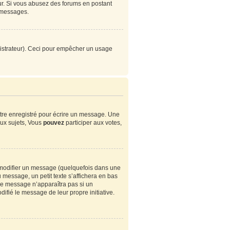
eur. Si vous abusez des forums en postant
 messages.
ministrateur). Ceci pour empêcher un usage
tre enregistré pour écrire un message. Une
ux sujets, Vous
pouvez
participer aux votes,
modifier un message (quelquefois dans une
essage, un petit texte s’affichera en bas
. Ce message n’apparaîtra pas si un
ifié le message de leur propre initiative.