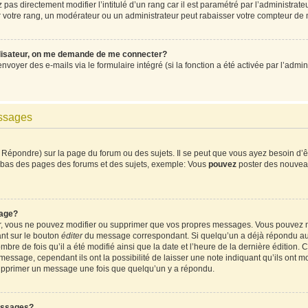
pas directement modifier l’intitulé d’un rang car il est paramétré par l’administrat
votre rang, un modérateur ou un administrateur peut rabaisser votre compteur de
ilisateur, on me demande de me connecter?
envoyer des e-mails via le formulaire intégré (si la fonction a été activée par l’ad
essages
Répondre) sur la page du forum ou des sujets. Il se peut que vous ayez besoin d’ê
en bas des pages des forums et des sujets, exemple: Vous
pouvez
poster des nouvea
age?
ur, vous ne pouvez modifier ou supprimer que vos propres messages. Vous pouvez 
ant sur le bouton
éditer
du message correspondant. Si quelqu’un a déjà répondu au m
mbre de fois qu’il a été modifié ainsi que la date et l’heure de la dernière édition
ssage, cependant ils ont la possibilité de laisser une note indiquant qu’ils ont mod
supprimer un message une fois que quelqu’un y a répondu.
essages?