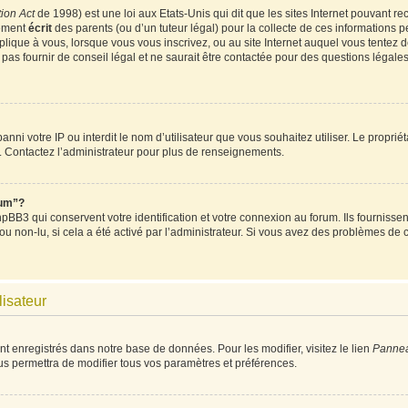
ion Act
de 1998) est une loi aux Etats-Unis qui dit que les sites Internet pouvant re
tement
écrit
des parents (ou d’un tuteur légal) pour la collecte de ces informations p
plique à vous, lorsque vous vous inscrivez, ou au site Internet auquel vous tentez
as fournir de conseil légal et ne saurait être contactée pour des questions légales 
t banni votre IP ou interdit le nom d’utilisateur que vous souhaitez utiliser. Le propri
. Contactez l’administrateur pour plus de renseignements.
rum”?
BB3 qui conservent votre identification et votre connexion au forum. Ils fournissent
 ou non-lu, si cela a été activé par l’administrateur. Si vous avez des problèmes d
lisateur
nt enregistrés dans notre base de données. Pour les modifier, visitez le lien
Panneau
us permettra de modifier tous vos paramètres et préférences.