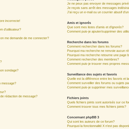
Je ne peux pas envoyer de messages privé
Je reçois sans arrêt des messages indésira
J’ai reçu un e-mail ou un courrier abusif d’un
ore incorrecte!
Amis et ignorés
Que sont mes listes d’amis et d’ignorés?
 d’utilisateur?
Comment puis-je ajouter/supprimer des utilis
ur, on me demande de me connecter?
Recherche dans les forums
Comment rechercher dans les forums?
Pourquoi ma recherche ne renvoie aucun ré
Pourquoi ma recherche retourne une page b
Comment rechercher des membres?
s?
Comment puis-je trouver mes propres mess
 mon sondage?
Surveillance des sujets et favoris
Quelle est la différence entre les favoris et l
Comment surveiller des forums ou sujets par
mon message?
Comment puis-je supprimer mes surveillanc
eur?
e de rédaction de message?
Fichiers joints
Quels fichiers joints sont autorisés sur ce f
Comment trouver tous mes fichiers joints?
Concernant phpBB 3
Qui sont les auteurs de ce forum?
Pourquoi la fonctionnalité X n’est pas dispon