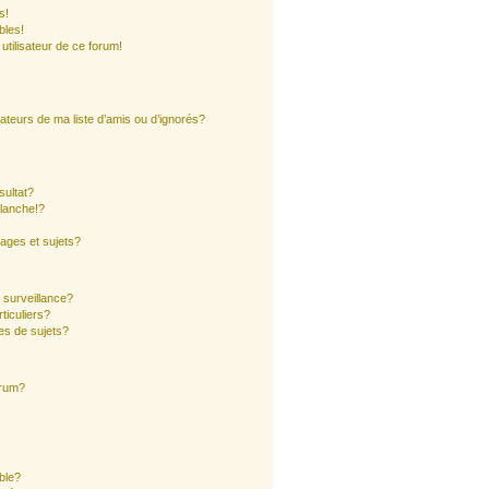
s!
bles!
 utilisateur de ce forum!
ateurs de ma liste d’amis ou d’ignorés?
sultat?
lanche!?
ages et sujets?
a surveillance?
ticuliers?
es de sujets?
orum?
ible?