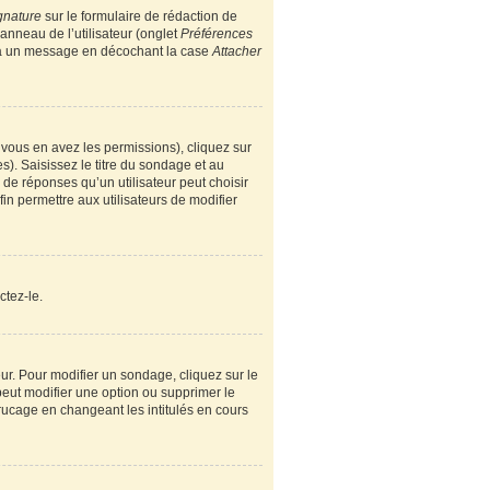
gnature
sur le formulaire de rédaction de
nneau de l’utilisateur (onglet
Préférences
e à un message en décochant la case
Attacher
i vous en avez les permissions), cliquez sur
). Saisissez le titre du sondage et au
e réponses qu’un utilisateur peut choisir
fin permettre aux utilisateurs de modifier
ctez-le.
r. Pour modifier un sondage, cliquez sur le
peut modifier une option ou supprimer le
rucage en changeant les intitulés en cours