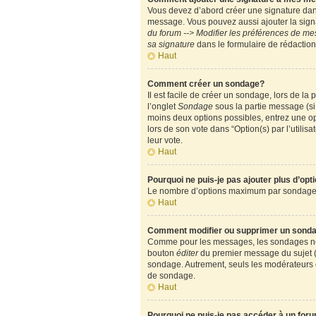
Vous devez d’abord créer une signature dans
message. Vous pouvez aussi ajouter la signa
du forum --> Modifier les préférences de m
sa signature
dans le formulaire de rédactio
Haut
Comment créer un sondage?
Il est facile de créer un sondage, lors de l
l’onglet
Sondage
sous la partie message (si
moins deux options possibles, entrez une op
lors de son vote dans “Option(s) par l’utilisa
leur vote.
Haut
Pourquoi ne puis-je pas ajouter plus d’op
Le nombre d’options maximum par sondage est
Haut
Comment modifier ou supprimer un sond
Comme pour les messages, les sondages ne pe
bouton
éditer
du premier message du sujet (c
sondage. Autrement, seuls les modérateurs e
de sondage.
Haut
Pourquoi ne puis-je pas accéder à un for