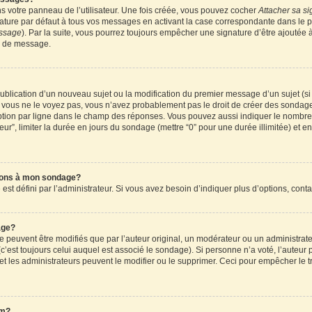
 votre panneau de l’utilisateur. Une fois créée, vous pouvez cocher
Attacher sa si
ture par défaut à tous vos messages en activant la case correspondante dans le pa
essage
). Par la suite, vous pourrez toujours empêcher une signature d’être ajouté
n de message.
a publication d’un nouveau sujet ou la modification du premier message d’un sujet (s
 vous ne le voyez pas, vous n’avez probablement pas le droit de créer des sondages
tion par ligne dans le champ des réponses. Vous pouvez aussi indiquer le nombre d
teur”, limiter la durée en jours du sondage (mettre “0” pour une durée illimitée) et en
tions à mon sondage?
 défini par l’administrateur. Si vous avez besoin d’indiquer plus d’options, conta
age?
uvent être modifiés que par l’auteur original, un modérateur ou un administrateu
’est toujours celui auquel est associé le sondage). Si personne n’a voté, l’auteur 
t les administrateurs peuvent le modifier ou le supprimer. Ceci pour empêcher le t
um?