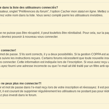
ans la liste des utilisateurs connectés?
sateur, onglet “Préférences du forum”, l’option
Cacher mon statut en ligne
. Mettez c
ez votre nom dans la liste. Vous serez compté parmi les utilisateurs invisibles.
ne puisse pas être récupéré, il peut toutefois être réinitialisé. Pour cela, sur la 
ous devriez pouvoir à nouveau vous connecter.
e connecter!
 mot de passe. S’ils sont corrects, il y a deux possibilités. Si la gestion COPPA est 
rs suivre les instructions reçues. Certains forums nécessitent que toute nouvelle in
 connecter. Cette information est indiquée lors de l’inscription. Si vous avez reçu u
 ayez fourni une adresse incorrecte ou que l’e-mail ait été traité par un filtre anti-
je ne peux plus me connecter?!
et mot de passe dans l’e-mail reçu lors de votre inscription et réessayez. Il est pos
 il est courant de supprimer régulièrement les utilisateurs ne postant pas pour rédu
ez plus investi dans le forum.