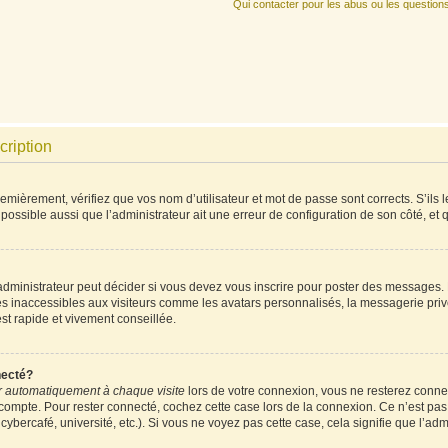
Qui contacter pour les abus ou les question
cription
mièrement, vérifiez que vos nom d’utilisateur et mot de passe sont corrects. S’ils l
 possible aussi que l’administrateur ait une erreur de configuration de son côté, et qu
ministrateur peut décider si vous devez vous inscrire pour poster des messages. Pa
es inaccessibles aux visiteurs comme les avatars personnalisés, la messagerie priv
est rapide et vivement conseillée.
necté?
 automatiquement à chaque visite
lors de votre connexion, vous ne resterez conn
 compte. Pour rester connecté, cochez cette case lors de la connexion. Ce n’est pa
ybercafé, université, etc.). Si vous ne voyez pas cette case, cela signifie que l’admi