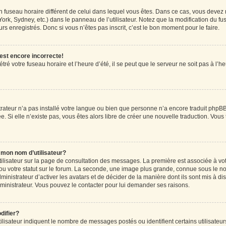
r un fuseau horaire différent de celui dans lequel vous êtes. Dans ce cas, vous devez
ork, Sydney, etc.) dans le panneau de l’utilisateur. Notez que la modification du f
rs enregistrés. Donc si vous n’êtes pas inscrit, c’est le bon moment pour le faire.
 est encore incorrecte!
ré votre fuseau horaire et l’heure d’été, il se peut que le serveur ne soit pas à l’
strateur n’a pas installé votre langue ou bien que personne n’a encore traduit ph
ée. Si elle n’existe pas, vous êtes alors libre de créer une nouvelle traduction. Vous
mon nom d’utilisateur?
tilisateur sur la page de consultation des messages. La première est associée à vo
u votre statut sur le forum. La seconde, une image plus grande, connue sous le n
dministrateur d’activer les avatars et de décider de la manière dont ils sont mis à di
administrateur. Vous pouvez le contacter pour lui demander ses raisons.
difier?
lisateur indiquent le nombre de messages postés ou identifient certains utilisateur