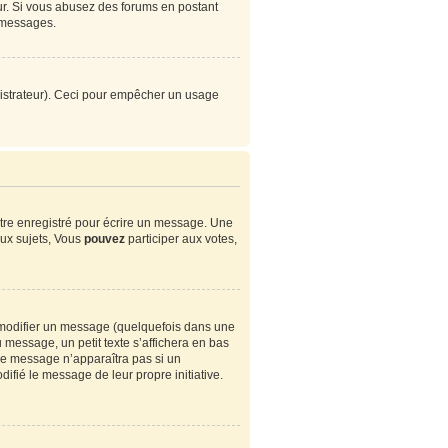
eur. Si vous abusez des forums en postant
 messages.
ministrateur). Ceci pour empêcher un usage
tre enregistré pour écrire un message. Une
ux sujets, Vous
pouvez
participer aux votes,
modifier un message (quelquefois dans une
essage, un petit texte s’affichera en bas
. Ce message n’apparaîtra pas si un
ifié le message de leur propre initiative.