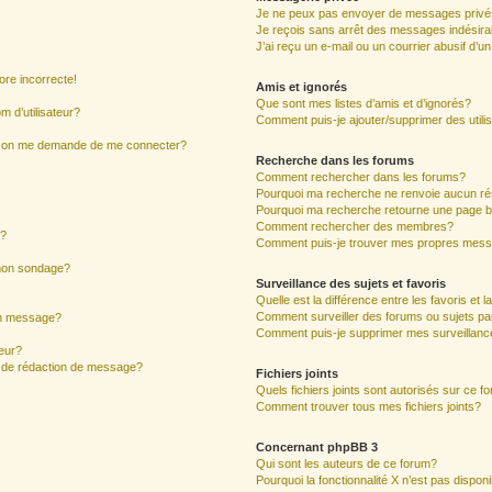
Je ne peux pas envoyer de messages privé
Je reçois sans arrêt des messages indésira
J’ai reçu un e-mail ou un courrier abusif d’un
ore incorrecte!
Amis et ignorés
Que sont mes listes d’amis et d’ignorés?
 d’utilisateur?
Comment puis-je ajouter/supprimer des utilis
ur, on me demande de me connecter?
Recherche dans les forums
Comment rechercher dans les forums?
Pourquoi ma recherche ne renvoie aucun ré
Pourquoi ma recherche retourne une page b
Comment rechercher des membres?
s?
Comment puis-je trouver mes propres mess
 mon sondage?
Surveillance des sujets et favoris
Quelle est la différence entre les favoris et l
Comment surveiller des forums ou sujets par
mon message?
Comment puis-je supprimer mes surveillanc
eur?
e de rédaction de message?
Fichiers joints
Quels fichiers joints sont autorisés sur ce f
Comment trouver tous mes fichiers joints?
Concernant phpBB 3
Qui sont les auteurs de ce forum?
Pourquoi la fonctionnalité X n’est pas dispon