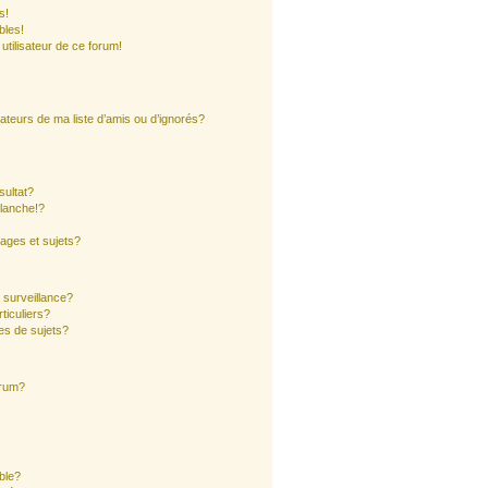
s!
bles!
 utilisateur de ce forum!
ateurs de ma liste d’amis ou d’ignorés?
sultat?
lanche!?
ages et sujets?
a surveillance?
ticuliers?
es de sujets?
orum?
ible?