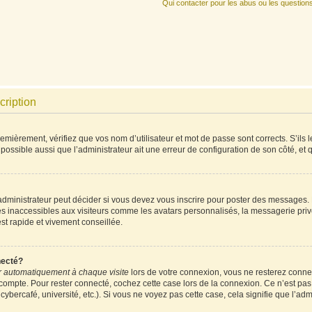
Qui contacter pour les abus ou les question
cription
mièrement, vérifiez que vos nom d’utilisateur et mot de passe sont corrects. S’ils l
 possible aussi que l’administrateur ait une erreur de configuration de son côté, et qu
ministrateur peut décider si vous devez vous inscrire pour poster des messages. Pa
es inaccessibles aux visiteurs comme les avatars personnalisés, la messagerie priv
est rapide et vivement conseillée.
necté?
 automatiquement à chaque visite
lors de votre connexion, vous ne resterez conn
 compte. Pour rester connecté, cochez cette case lors de la connexion. Ce n’est pa
ybercafé, université, etc.). Si vous ne voyez pas cette case, cela signifie que l’admi