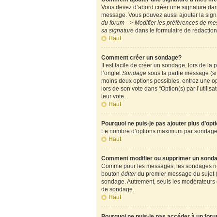
Vous devez d’abord créer une signature dans
message. Vous pouvez aussi ajouter la signa
du forum --> Modifier les préférences de m
sa signature
dans le formulaire de rédactio
Haut
Comment créer un sondage?
Il est facile de créer un sondage, lors de l
l’onglet
Sondage
sous la partie message (si
moins deux options possibles, entrez une op
lors de son vote dans “Option(s) par l’utilisa
leur vote.
Haut
Pourquoi ne puis-je pas ajouter plus d’op
Le nombre d’options maximum par sondage est
Haut
Comment modifier ou supprimer un sond
Comme pour les messages, les sondages ne pe
bouton
éditer
du premier message du sujet (c
sondage. Autrement, seuls les modérateurs e
de sondage.
Haut
Pourquoi ne puis-je pas accéder à un for