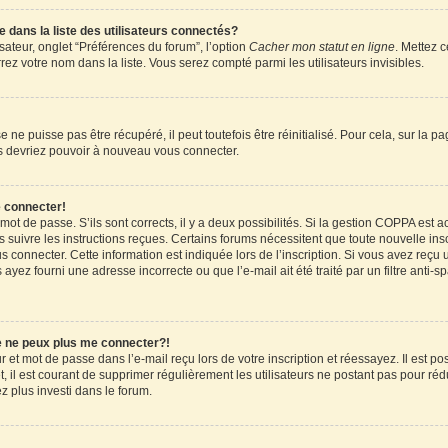
ans la liste des utilisateurs connectés?
sateur, onglet “Préférences du forum”, l’option
Cacher mon statut en ligne
. Mettez c
ez votre nom dans la liste. Vous serez compté parmi les utilisateurs invisibles.
ne puisse pas être récupéré, il peut toutefois être réinitialisé. Pour cela, sur la 
ous devriez pouvoir à nouveau vous connecter.
e connecter!
 mot de passe. S’ils sont corrects, il y a deux possibilités. Si la gestion COPPA est 
rs suivre les instructions reçues. Certains forums nécessitent que toute nouvelle in
 connecter. Cette information est indiquée lors de l’inscription. Si vous avez reçu u
 ayez fourni une adresse incorrecte ou que l’e-mail ait été traité par un filtre anti-
je ne peux plus me connecter?!
et mot de passe dans l’e-mail reçu lors de votre inscription et réessayez. Il est pos
 il est courant de supprimer régulièrement les utilisateurs ne postant pas pour rédu
ez plus investi dans le forum.