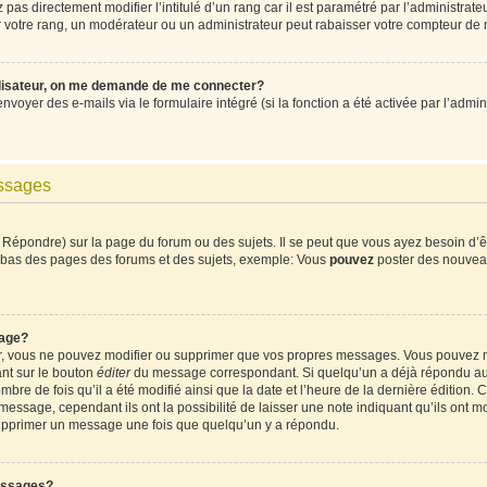
pas directement modifier l’intitulé d’un rang car il est paramétré par l’administrat
votre rang, un modérateur ou un administrateur peut rabaisser votre compteur de
ilisateur, on me demande de me connecter?
envoyer des e-mails via le formulaire intégré (si la fonction a été activée par l’ad
essages
Répondre) sur la page du forum ou des sujets. Il se peut que vous ayez besoin d’ê
en bas des pages des forums et des sujets, exemple: Vous
pouvez
poster des nouvea
age?
ur, vous ne pouvez modifier ou supprimer que vos propres messages. Vous pouvez 
ant sur le bouton
éditer
du message correspondant. Si quelqu’un a déjà répondu au m
mbre de fois qu’il a été modifié ainsi que la date et l’heure de la dernière édition
ssage, cependant ils ont la possibilité de laisser une note indiquant qu’ils ont mod
supprimer un message une fois que quelqu’un y a répondu.
essages?