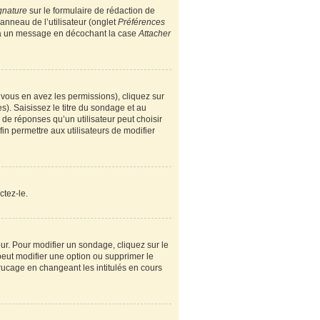
gnature
sur le formulaire de rédaction de
nneau de l’utilisateur (onglet
Préférences
e à un message en décochant la case
Attacher
i vous en avez les permissions), cliquez sur
). Saisissez le titre du sondage et au
e réponses qu’un utilisateur peut choisir
fin permettre aux utilisateurs de modifier
ctez-le.
r. Pour modifier un sondage, cliquez sur le
peut modifier une option ou supprimer le
rucage en changeant les intitulés en cours