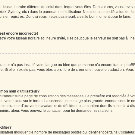
r un fuseau horaire différent de celui dans lequel vous êtes. Dans ce cas, vous devez
ork, Sydney, etc.) dans le panneau de l’utilisateur. Notez que la modification du f
rs enregistrés. Donc si vous n’êtes pas inscrit, c’est le bon moment pour le faire.
 est encore incorrecte!
ré votre fuseau horaire et l’heure d’été, il se peut que le serveur ne soit pas à l’
strateur n’a pas installé votre langue ou bien que personne n’a encore traduit ph
ée. Si elle n’existe pas, vous êtes alors libre de créer une nouvelle traduction. Vous
mon nom d’utilisateur?
tilisateur sur la page de consultation des messages. La première est associée à vo
u votre statut sur le forum. La seconde, une image plus grande, connue sous le n
dministrateur d’activer les avatars et de décider de la manière dont ils sont mis à di
administrateur. Vous pouvez le contacter pour lui demander ses raisons.
difier?
lisateur indiquent le nombre de messages postés ou identifient certains utilisateur