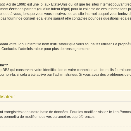
ion Act
de 1998) est une loi aux Etats-Unis qui dit que les sites Internet pouvant re
tement
écrit
des parents (ou d’un tuteur légal) pour la collecte de ces informations p
plique à vous, lorsque vous vous inscrivez, ou au site Internet auquel vous tentez
as fournir de conseil légal et ne saurait être contactée pour des questions légales 
t banni votre IP ou interdit le nom d’utilisateur que vous souhaitez utiliser. Le propri
. Contactez l’administrateur pour plus de renseignements.
rum”?
BB3 qui conservent votre identification et votre connexion au forum. Ils fournissent
 ou non-lu, si cela a été activé par l’administrateur. Si vous avez des problèmes d
lisateur
nt enregistrés dans notre base de données. Pour les modifier, visitez le lien
Panneau
us permettra de modifier tous vos paramètres et préférences.