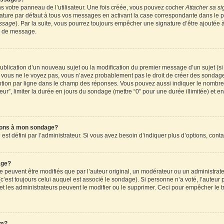
 votre panneau de l’utilisateur. Une fois créée, vous pouvez cocher
Attacher sa si
ture par défaut à tous vos messages en activant la case correspondante dans le pa
essage
). Par la suite, vous pourrez toujours empêcher une signature d’être ajouté
n de message.
a publication d’un nouveau sujet ou la modification du premier message d’un sujet (s
 vous ne le voyez pas, vous n’avez probablement pas le droit de créer des sondages
tion par ligne dans le champ des réponses. Vous pouvez aussi indiquer le nombre d
teur”, limiter la durée en jours du sondage (mettre “0” pour une durée illimitée) et en
tions à mon sondage?
 défini par l’administrateur. Si vous avez besoin d’indiquer plus d’options, conta
age?
uvent être modifiés que par l’auteur original, un modérateur ou un administrateu
’est toujours celui auquel est associé le sondage). Si personne n’a voté, l’auteur 
t les administrateurs peuvent le modifier ou le supprimer. Ceci pour empêcher le t
um?