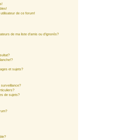
s!
bles!
 utilisateur de ce forum!
ateurs de ma liste d’amis ou d’ignorés?
sultat?
lanche!?
ages et sujets?
a surveillance?
ticuliers?
es de sujets?
orum?
ible?