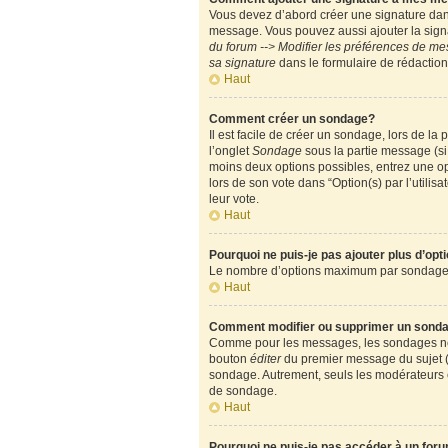
Vous devez d’abord créer une signature dans
message. Vous pouvez aussi ajouter la signa
du forum --> Modifier les préférences de m
sa signature
dans le formulaire de rédactio
Haut
Comment créer un sondage?
Il est facile de créer un sondage, lors de l
l’onglet
Sondage
sous la partie message (si
moins deux options possibles, entrez une op
lors de son vote dans “Option(s) par l’utilisa
leur vote.
Haut
Pourquoi ne puis-je pas ajouter plus d’op
Le nombre d’options maximum par sondage est
Haut
Comment modifier ou supprimer un sond
Comme pour les messages, les sondages ne pe
bouton
éditer
du premier message du sujet (c
sondage. Autrement, seuls les modérateurs e
de sondage.
Haut
Pourquoi ne puis-je pas accéder à un for