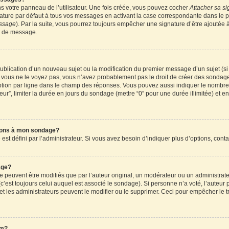
 votre panneau de l’utilisateur. Une fois créée, vous pouvez cocher
Attacher sa si
ture par défaut à tous vos messages en activant la case correspondante dans le pa
essage
). Par la suite, vous pourrez toujours empêcher une signature d’être ajouté
n de message.
a publication d’un nouveau sujet ou la modification du premier message d’un sujet (s
 vous ne le voyez pas, vous n’avez probablement pas le droit de créer des sondages
tion par ligne dans le champ des réponses. Vous pouvez aussi indiquer le nombre d
teur”, limiter la durée en jours du sondage (mettre “0” pour une durée illimitée) et en
tions à mon sondage?
 défini par l’administrateur. Si vous avez besoin d’indiquer plus d’options, conta
age?
uvent être modifiés que par l’auteur original, un modérateur ou un administrateu
’est toujours celui auquel est associé le sondage). Si personne n’a voté, l’auteur 
t les administrateurs peuvent le modifier ou le supprimer. Ceci pour empêcher le t
um?