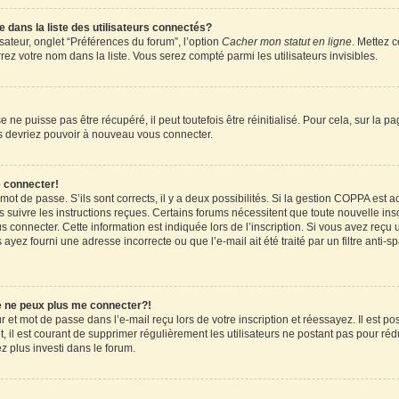
ans la liste des utilisateurs connectés?
sateur, onglet “Préférences du forum”, l’option
Cacher mon statut en ligne
. Mettez c
ez votre nom dans la liste. Vous serez compté parmi les utilisateurs invisibles.
ne puisse pas être récupéré, il peut toutefois être réinitialisé. Pour cela, sur la 
ous devriez pouvoir à nouveau vous connecter.
e connecter!
 mot de passe. S’ils sont corrects, il y a deux possibilités. Si la gestion COPPA est 
rs suivre les instructions reçues. Certains forums nécessitent que toute nouvelle in
 connecter. Cette information est indiquée lors de l’inscription. Si vous avez reçu u
 ayez fourni une adresse incorrecte ou que l’e-mail ait été traité par un filtre anti-
je ne peux plus me connecter?!
et mot de passe dans l’e-mail reçu lors de votre inscription et réessayez. Il est pos
 il est courant de supprimer régulièrement les utilisateurs ne postant pas pour rédu
ez plus investi dans le forum.