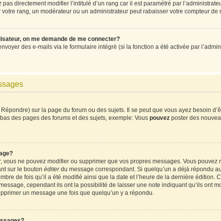
pas directement modifier l’intitulé d’un rang car il est paramétré par l’administrat
votre rang, un modérateur ou un administrateur peut rabaisser votre compteur de
ilisateur, on me demande de me connecter?
envoyer des e-mails via le formulaire intégré (si la fonction a été activée par l’ad
essages
Répondre) sur la page du forum ou des sujets. Il se peut que vous ayez besoin d’ê
en bas des pages des forums et des sujets, exemple: Vous
pouvez
poster des nouvea
age?
ur, vous ne pouvez modifier ou supprimer que vos propres messages. Vous pouvez 
ant sur le bouton
éditer
du message correspondant. Si quelqu’un a déjà répondu au m
mbre de fois qu’il a été modifié ainsi que la date et l’heure de la dernière édition
ssage, cependant ils ont la possibilité de laisser une note indiquant qu’ils ont mod
supprimer un message une fois que quelqu’un y a répondu.
essages?