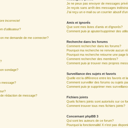
Je ne peux pas envoyer de messages privé
Je reçois sans arrêt des messages indésira
J’ai reçu un e-mail ou un courrier abusif d’un
ore incorrecte!
Amis et ignorés
Que sont mes listes d’amis et d’ignorés?
 d’utilisateur?
Comment puis-je ajouter/supprimer des utilis
ur, on me demande de me connecter?
Recherche dans les forums
Comment rechercher dans les forums?
Pourquoi ma recherche ne renvoie aucun ré
Pourquoi ma recherche retourne une page b
Comment rechercher des membres?
s?
Comment puis-je trouver mes propres mess
 mon sondage?
Surveillance des sujets et favoris
Quelle est la différence entre les favoris et l
Comment surveiller des forums ou sujets par
mon message?
Comment puis-je supprimer mes surveillanc
eur?
e de rédaction de message?
Fichiers joints
Quels fichiers joints sont autorisés sur ce f
Comment trouver tous mes fichiers joints?
Concernant phpBB 3
Qui sont les auteurs de ce forum?
Pourquoi la fonctionnalité X n’est pas dispon