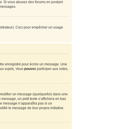
eur. Si vous abusez des forums en postant
 messages.
ministrateur). Ceci pour empêcher un usage
tre enregistré pour écrire un message. Une
ux sujets, Vous
pouvez
participer aux votes,
modifier un message (quelquefois dans une
essage, un petit texte s’affichera en bas
. Ce message n’apparaîtra pas si un
ifié le message de leur propre initiative.