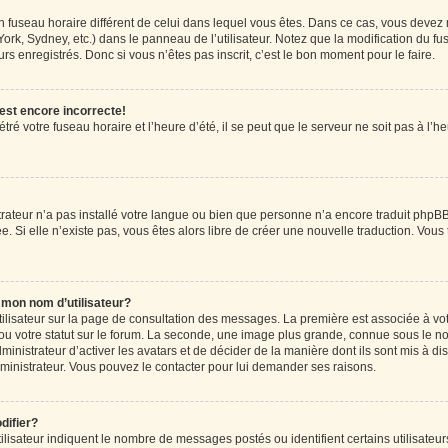
r un fuseau horaire différent de celui dans lequel vous êtes. Dans ce cas, vous devez
ork, Sydney, etc.) dans le panneau de l’utilisateur. Notez que la modification du f
rs enregistrés. Donc si vous n’êtes pas inscrit, c’est le bon moment pour le faire.
 est encore incorrecte!
ré votre fuseau horaire et l’heure d’été, il se peut que le serveur ne soit pas à l’
strateur n’a pas installé votre langue ou bien que personne n’a encore traduit ph
ée. Si elle n’existe pas, vous êtes alors libre de créer une nouvelle traduction. Vous
mon nom d’utilisateur?
tilisateur sur la page de consultation des messages. La première est associée à vo
u votre statut sur le forum. La seconde, une image plus grande, connue sous le n
dministrateur d’activer les avatars et de décider de la manière dont ils sont mis à di
administrateur. Vous pouvez le contacter pour lui demander ses raisons.
difier?
lisateur indiquent le nombre de messages postés ou identifient certains utilisateur