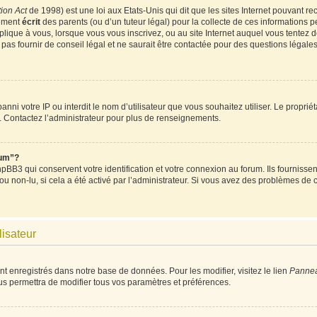
ion Act
de 1998) est une loi aux Etats-Unis qui dit que les sites Internet pouvant re
tement
écrit
des parents (ou d’un tuteur légal) pour la collecte de ces informations p
plique à vous, lorsque vous vous inscrivez, ou au site Internet auquel vous tentez
as fournir de conseil légal et ne saurait être contactée pour des questions légales 
t banni votre IP ou interdit le nom d’utilisateur que vous souhaitez utiliser. Le propri
. Contactez l’administrateur pour plus de renseignements.
rum”?
BB3 qui conservent votre identification et votre connexion au forum. Ils fournissent
 ou non-lu, si cela a été activé par l’administrateur. Si vous avez des problèmes d
lisateur
nt enregistrés dans notre base de données. Pour les modifier, visitez le lien
Panneau
us permettra de modifier tous vos paramètres et préférences.