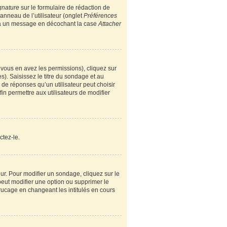
gnature
sur le formulaire de rédaction de
nneau de l’utilisateur (onglet
Préférences
e à un message en décochant la case
Attacher
i vous en avez les permissions), cliquez sur
). Saisissez le titre du sondage et au
e réponses qu’un utilisateur peut choisir
fin permettre aux utilisateurs de modifier
ctez-le.
r. Pour modifier un sondage, cliquez sur le
peut modifier une option ou supprimer le
rucage en changeant les intitulés en cours