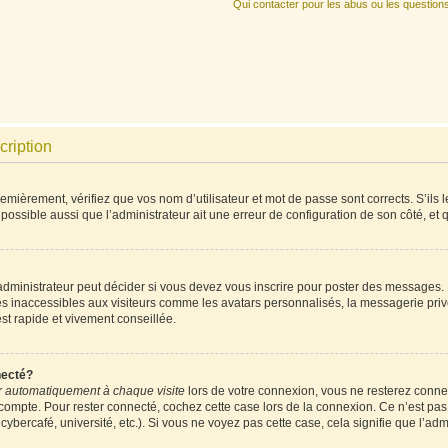
Qui contacter pour les abus ou les question
cription
mièrement, vérifiez que vos nom d’utilisateur et mot de passe sont corrects. S’ils l
 possible aussi que l’administrateur ait une erreur de configuration de son côté, et qu
ministrateur peut décider si vous devez vous inscrire pour poster des messages. Pa
es inaccessibles aux visiteurs comme les avatars personnalisés, la messagerie priv
est rapide et vivement conseillée.
necté?
 automatiquement à chaque visite
lors de votre connexion, vous ne resterez conn
 compte. Pour rester connecté, cochez cette case lors de la connexion. Ce n’est pa
ybercafé, université, etc.). Si vous ne voyez pas cette case, cela signifie que l’admi