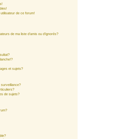
s!
bles!
 utilisateur de ce forum!
ateurs de ma liste d’amis ou d’ignorés?
sultat?
lanche!?
ages et sujets?
a surveillance?
ticuliers?
es de sujets?
orum?
ible?