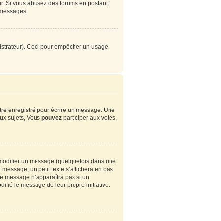
eur. Si vous abusez des forums en postant
 messages.
ministrateur). Ceci pour empêcher un usage
tre enregistré pour écrire un message. Une
ux sujets, Vous
pouvez
participer aux votes,
modifier un message (quelquefois dans une
essage, un petit texte s’affichera en bas
. Ce message n’apparaîtra pas si un
ifié le message de leur propre initiative.