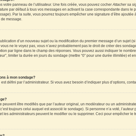
 votre panneau de l’utilisateur. Une fois créée, vous pouvez cocher
Attacher sa si
ture par défaut à tous vos messages en activant la case correspondante dans le pa
essage
). Par la suite, vous pourrez toujours empêcher une signature d’être ajouté
n de message.
a publication d’un nouveau sujet ou la modification du premier message d’un sujet (s
 vous ne le voyez pas, vous n’avez probablement pas le droit de créer des sondages
tion par ligne dans le champ des réponses. Vous pouvez aussi indiquer le nombre d
teur”, limiter la durée en jours du sondage (mettre “0” pour une durée illimitée) et en
tions à mon sondage?
 défini par l’administrateur. Si vous avez besoin d’indiquer plus d’options, conta
age?
uvent être modifiés que par l’auteur original, un modérateur ou un administrateu
’est toujours celui auquel est associé le sondage). Si personne n’a voté, l’auteur 
t les administrateurs peuvent le modifier ou le supprimer. Ceci pour empêcher le t
um?