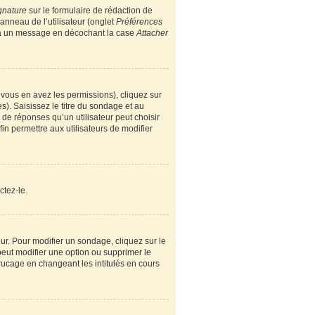
gnature
sur le formulaire de rédaction de
nneau de l’utilisateur (onglet
Préférences
e à un message en décochant la case
Attacher
i vous en avez les permissions), cliquez sur
). Saisissez le titre du sondage et au
e réponses qu’un utilisateur peut choisir
fin permettre aux utilisateurs de modifier
ctez-le.
r. Pour modifier un sondage, cliquez sur le
peut modifier une option ou supprimer le
rucage en changeant les intitulés en cours