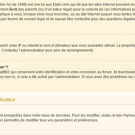
ion Act
de 1998) est une loi aux Etats-Unis qui dit que les sites Internet pouvant re
tement
écrit
des parents (ou d’un tuteur légal) pour la collecte de ces informations p
plique à vous, lorsque vous vous inscrivez, ou au site Internet auquel vous tentez
as fournir de conseil légal et ne saurait être contactée pour des questions légales 
t banni votre IP ou interdit le nom d’utilisateur que vous souhaitez utiliser. Le propri
. Contactez l’administrateur pour plus de renseignements.
rum”?
BB3 qui conservent votre identification et votre connexion au forum. Ils fournissent
 ou non-lu, si cela a été activé par l’administrateur. Si vous avez des problèmes d
lisateur
nt enregistrés dans notre base de données. Pour les modifier, visitez le lien
Panneau
us permettra de modifier tous vos paramètres et préférences.