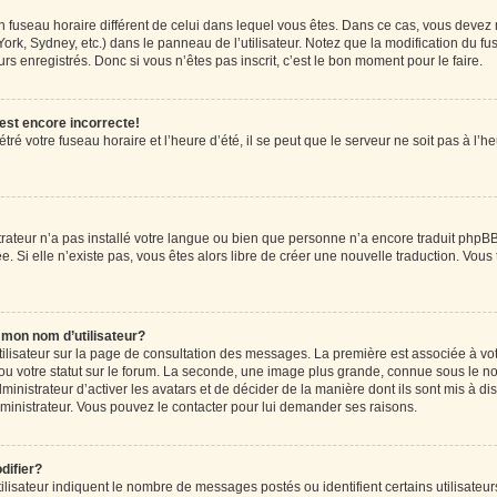
r un fuseau horaire différent de celui dans lequel vous êtes. Dans ce cas, vous devez
ork, Sydney, etc.) dans le panneau de l’utilisateur. Notez que la modification du f
rs enregistrés. Donc si vous n’êtes pas inscrit, c’est le bon moment pour le faire.
 est encore incorrecte!
ré votre fuseau horaire et l’heure d’été, il se peut que le serveur ne soit pas à l’
strateur n’a pas installé votre langue ou bien que personne n’a encore traduit ph
ée. Si elle n’existe pas, vous êtes alors libre de créer une nouvelle traduction. Vous
mon nom d’utilisateur?
tilisateur sur la page de consultation des messages. La première est associée à vo
u votre statut sur le forum. La seconde, une image plus grande, connue sous le n
dministrateur d’activer les avatars et de décider de la manière dont ils sont mis à di
administrateur. Vous pouvez le contacter pour lui demander ses raisons.
difier?
lisateur indiquent le nombre de messages postés ou identifient certains utilisateur