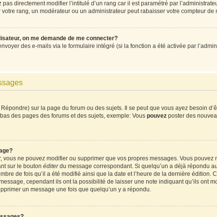
pas directement modifier l’intitulé d’un rang car il est paramétré par l’administrat
votre rang, un modérateur ou un administrateur peut rabaisser votre compteur de
ilisateur, on me demande de me connecter?
envoyer des e-mails via le formulaire intégré (si la fonction a été activée par l’ad
essages
Répondre) sur la page du forum ou des sujets. Il se peut que vous ayez besoin d’ê
en bas des pages des forums et des sujets, exemple: Vous
pouvez
poster des nouvea
age?
ur, vous ne pouvez modifier ou supprimer que vos propres messages. Vous pouvez 
ant sur le bouton
éditer
du message correspondant. Si quelqu’un a déjà répondu au m
mbre de fois qu’il a été modifié ainsi que la date et l’heure de la dernière édition
ssage, cependant ils ont la possibilité de laisser une note indiquant qu’ils ont mod
supprimer un message une fois que quelqu’un y a répondu.
essages?