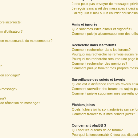
Je ne peux pas envoyer de messages privé
Je reçois sans arrêt des messages indésira
J’ai reçu un e-mail ou un courrier abusif d’un
ore incorrecte!
Amis et ignorés
Que sont mes listes d’amis et d’ignorés?
 d’utilisateur?
Comment puis-je ajouter/supprimer des utilis
ur, on me demande de me connecter?
Recherche dans les forums
Comment rechercher dans les forums?
Pourquoi ma recherche ne renvoie aucun ré
Pourquoi ma recherche retourne une page b
Comment rechercher des membres?
s?
Comment puis-je trouver mes propres mess
 mon sondage?
Surveillance des sujets et favoris
Quelle est la différence entre les favoris et l
Comment surveiller des forums ou sujets par
mon message?
Comment puis-je supprimer mes surveillanc
eur?
e de rédaction de message?
Fichiers joints
Quels fichiers joints sont autorisés sur ce f
Comment trouver tous mes fichiers joints?
Concernant phpBB 3
Qui sont les auteurs de ce forum?
Pourquoi la fonctionnalité X n’est pas dispon