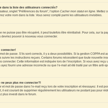
ans la liste des utilisateurs connectés?
sateur, onglet “Préférences du forum”, l’option
Cacher mon statut en ligne
. Mettez c
ez votre nom dans la liste. Vous serez compté parmi les utilisateurs invisibles.
ne puisse pas être récupéré, il peut toutefois être réinitialisé. Pour cela, sur la 
ous devriez pouvoir à nouveau vous connecter.
e connecter!
 mot de passe. S’ils sont corrects, il y a deux possibilités. Si la gestion COPPA est 
rs suivre les instructions reçues. Certains forums nécessitent que toute nouvelle in
 connecter. Cette information est indiquée lors de l’inscription. Si vous avez reçu u
 ayez fourni une adresse incorrecte ou que l’e-mail ait été traité par un filtre anti-
je ne peux plus me connecter?!
et mot de passe dans l’e-mail reçu lors de votre inscription et réessayez. Il est pos
 il est courant de supprimer régulièrement les utilisateurs ne postant pas pour rédu
ez plus investi dans le forum.