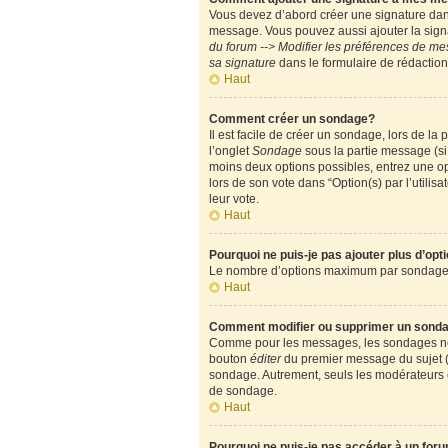
Vous devez d’abord créer une signature dans
message. Vous pouvez aussi ajouter la signa
du forum --> Modifier les préférences de m
sa signature
dans le formulaire de rédactio
Haut
Comment créer un sondage?
Il est facile de créer un sondage, lors de l
l’onglet
Sondage
sous la partie message (si
moins deux options possibles, entrez une op
lors de son vote dans “Option(s) par l’utilisa
leur vote.
Haut
Pourquoi ne puis-je pas ajouter plus d’op
Le nombre d’options maximum par sondage est
Haut
Comment modifier ou supprimer un sond
Comme pour les messages, les sondages ne pe
bouton
éditer
du premier message du sujet (c
sondage. Autrement, seuls les modérateurs e
de sondage.
Haut
Pourquoi ne puis-je pas accéder à un for