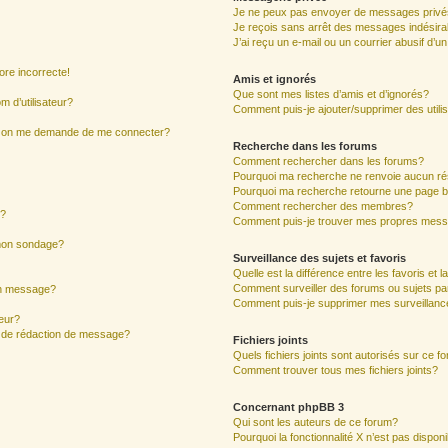
Je ne peux pas envoyer de messages privé
Je reçois sans arrêt des messages indésira
J’ai reçu un e-mail ou un courrier abusif d’un
ore incorrecte!
Amis et ignorés
Que sont mes listes d’amis et d’ignorés?
 d’utilisateur?
Comment puis-je ajouter/supprimer des utilis
ur, on me demande de me connecter?
Recherche dans les forums
Comment rechercher dans les forums?
Pourquoi ma recherche ne renvoie aucun ré
Pourquoi ma recherche retourne une page b
Comment rechercher des membres?
s?
Comment puis-je trouver mes propres mess
 mon sondage?
Surveillance des sujets et favoris
Quelle est la différence entre les favoris et l
Comment surveiller des forums ou sujets par
mon message?
Comment puis-je supprimer mes surveillanc
eur?
e de rédaction de message?
Fichiers joints
Quels fichiers joints sont autorisés sur ce f
Comment trouver tous mes fichiers joints?
Concernant phpBB 3
Qui sont les auteurs de ce forum?
Pourquoi la fonctionnalité X n’est pas dispon