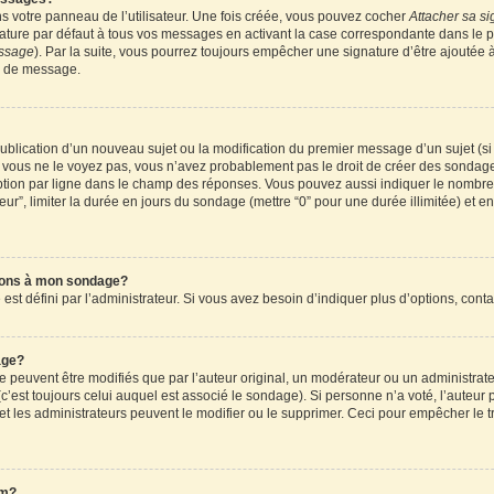
 votre panneau de l’utilisateur. Une fois créée, vous pouvez cocher
Attacher sa si
ture par défaut à tous vos messages en activant la case correspondante dans le pa
essage
). Par la suite, vous pourrez toujours empêcher une signature d’être ajouté
n de message.
a publication d’un nouveau sujet ou la modification du premier message d’un sujet (s
 vous ne le voyez pas, vous n’avez probablement pas le droit de créer des sondages
tion par ligne dans le champ des réponses. Vous pouvez aussi indiquer le nombre d
teur”, limiter la durée en jours du sondage (mettre “0” pour une durée illimitée) et en
tions à mon sondage?
 défini par l’administrateur. Si vous avez besoin d’indiquer plus d’options, conta
age?
uvent être modifiés que par l’auteur original, un modérateur ou un administrateu
’est toujours celui auquel est associé le sondage). Si personne n’a voté, l’auteur 
t les administrateurs peuvent le modifier ou le supprimer. Ceci pour empêcher le t
um?