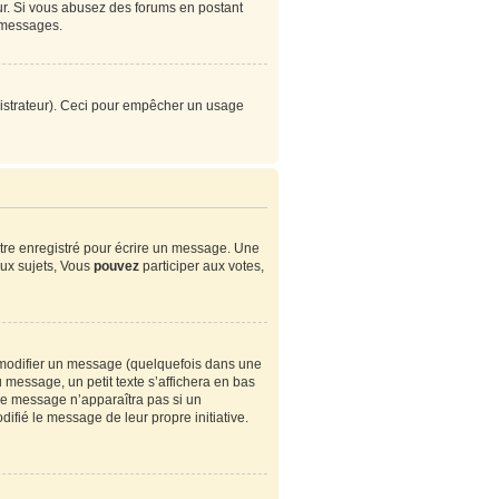
eur. Si vous abusez des forums en postant
 messages.
ministrateur). Ceci pour empêcher un usage
tre enregistré pour écrire un message. Une
ux sujets, Vous
pouvez
participer aux votes,
modifier un message (quelquefois dans une
essage, un petit texte s’affichera en bas
. Ce message n’apparaîtra pas si un
ifié le message de leur propre initiative.