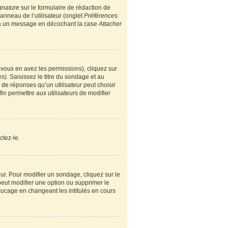
gnature
sur le formulaire de rédaction de
nneau de l’utilisateur (onglet
Préférences
e à un message en décochant la case
Attacher
i vous en avez les permissions), cliquez sur
). Saisissez le titre du sondage et au
e réponses qu’un utilisateur peut choisir
fin permettre aux utilisateurs de modifier
ctez-le.
r. Pour modifier un sondage, cliquez sur le
peut modifier une option ou supprimer le
rucage en changeant les intitulés en cours