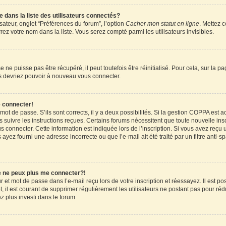
ans la liste des utilisateurs connectés?
sateur, onglet “Préférences du forum”, l’option
Cacher mon statut en ligne
. Mettez c
ez votre nom dans la liste. Vous serez compté parmi les utilisateurs invisibles.
ne puisse pas être récupéré, il peut toutefois être réinitialisé. Pour cela, sur la 
ous devriez pouvoir à nouveau vous connecter.
e connecter!
 mot de passe. S’ils sont corrects, il y a deux possibilités. Si la gestion COPPA est 
rs suivre les instructions reçues. Certains forums nécessitent que toute nouvelle in
 connecter. Cette information est indiquée lors de l’inscription. Si vous avez reçu u
 ayez fourni une adresse incorrecte ou que l’e-mail ait été traité par un filtre anti-
je ne peux plus me connecter?!
et mot de passe dans l’e-mail reçu lors de votre inscription et réessayez. Il est pos
 il est courant de supprimer régulièrement les utilisateurs ne postant pas pour rédu
ez plus investi dans le forum.