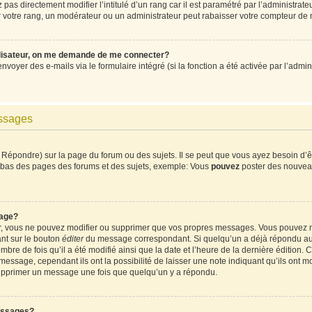
pas directement modifier l’intitulé d’un rang car il est paramétré par l’administrat
votre rang, un modérateur ou un administrateur peut rabaisser votre compteur de
ilisateur, on me demande de me connecter?
envoyer des e-mails via le formulaire intégré (si la fonction a été activée par l’ad
essages
Répondre) sur la page du forum ou des sujets. Il se peut que vous ayez besoin d’ê
en bas des pages des forums et des sujets, exemple: Vous
pouvez
poster des nouvea
age?
ur, vous ne pouvez modifier ou supprimer que vos propres messages. Vous pouvez 
ant sur le bouton
éditer
du message correspondant. Si quelqu’un a déjà répondu au m
mbre de fois qu’il a été modifié ainsi que la date et l’heure de la dernière édition
ssage, cependant ils ont la possibilité de laisser une note indiquant qu’ils ont mod
supprimer un message une fois que quelqu’un y a répondu.
essages?