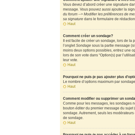
Vous devez d’abord créer une signature dans
message. Vous pouvez aussi ajouter la signa
du forum --> Modifier les préférences de m
sa signature
dans le formulaire de rédactio
Haut
Comment créer un sondage?
Il est facile de créer un sondage, lors de l
l’onglet
Sondage
sous la partie message (si
moins deux options possibles, entrez une op
lors de son vote dans “Option(s) par l’utilisa
leur vote.
Haut
Pourquoi ne puis-je pas ajouter plus d’op
Le nombre d’options maximum par sondage est
Haut
Comment modifier ou supprimer un sond
Comme pour les messages, les sondages ne pe
bouton
éditer
du premier message du sujet (c
sondage. Autrement, seuls les modérateurs e
de sondage.
Haut
Pourquoi ne puis-je pas accéder à un for