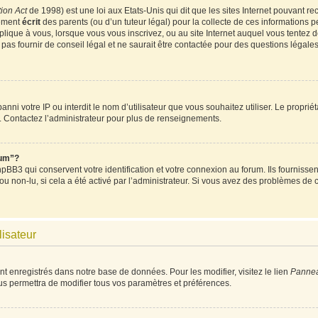
ion Act
de 1998) est une loi aux Etats-Unis qui dit que les sites Internet pouvant re
tement
écrit
des parents (ou d’un tuteur légal) pour la collecte de ces informations p
plique à vous, lorsque vous vous inscrivez, ou au site Internet auquel vous tentez
as fournir de conseil légal et ne saurait être contactée pour des questions légales 
t banni votre IP ou interdit le nom d’utilisateur que vous souhaitez utiliser. Le propri
. Contactez l’administrateur pour plus de renseignements.
rum”?
BB3 qui conservent votre identification et votre connexion au forum. Ils fournissent
 ou non-lu, si cela a été activé par l’administrateur. Si vous avez des problèmes d
lisateur
nt enregistrés dans notre base de données. Pour les modifier, visitez le lien
Panneau
us permettra de modifier tous vos paramètres et préférences.