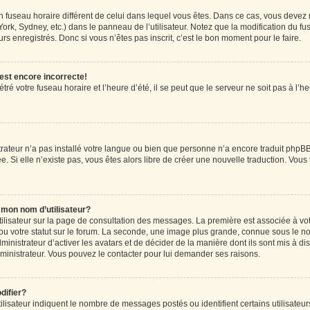
r un fuseau horaire différent de celui dans lequel vous êtes. Dans ce cas, vous devez
ork, Sydney, etc.) dans le panneau de l’utilisateur. Notez que la modification du f
rs enregistrés. Donc si vous n’êtes pas inscrit, c’est le bon moment pour le faire.
 est encore incorrecte!
ré votre fuseau horaire et l’heure d’été, il se peut que le serveur ne soit pas à l’
strateur n’a pas installé votre langue ou bien que personne n’a encore traduit ph
ée. Si elle n’existe pas, vous êtes alors libre de créer une nouvelle traduction. Vous
mon nom d’utilisateur?
tilisateur sur la page de consultation des messages. La première est associée à vo
u votre statut sur le forum. La seconde, une image plus grande, connue sous le n
dministrateur d’activer les avatars et de décider de la manière dont ils sont mis à di
administrateur. Vous pouvez le contacter pour lui demander ses raisons.
difier?
lisateur indiquent le nombre de messages postés ou identifient certains utilisateur