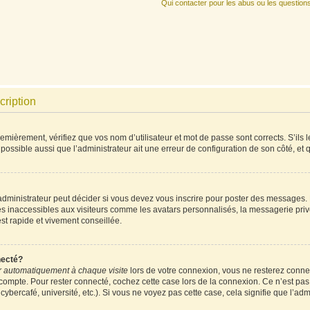
Qui contacter pour les abus ou les question
cription
mièrement, vérifiez que vos nom d’utilisateur et mot de passe sont corrects. S’ils l
 possible aussi que l’administrateur ait une erreur de configuration de son côté, et qu
ministrateur peut décider si vous devez vous inscrire pour poster des messages. Pa
es inaccessibles aux visiteurs comme les avatars personnalisés, la messagerie priv
est rapide et vivement conseillée.
necté?
 automatiquement à chaque visite
lors de votre connexion, vous ne resterez conn
 compte. Pour rester connecté, cochez cette case lors de la connexion. Ce n’est pa
ybercafé, université, etc.). Si vous ne voyez pas cette case, cela signifie que l’admi