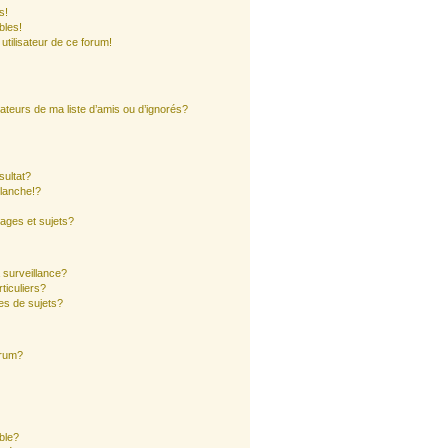
s!
bles!
 utilisateur de ce forum!
ateurs de ma liste d’amis ou d’ignorés?
sultat?
lanche!?
ages et sujets?
a surveillance?
ticuliers?
es de sujets?
orum?
ible?