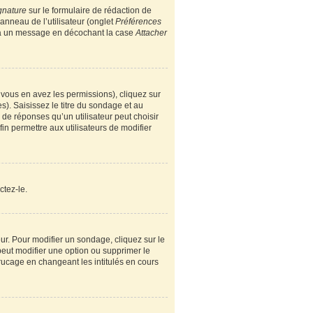
gnature
sur le formulaire de rédaction de
nneau de l’utilisateur (onglet
Préférences
e à un message en décochant la case
Attacher
i vous en avez les permissions), cliquez sur
). Saisissez le titre du sondage et au
e réponses qu’un utilisateur peut choisir
fin permettre aux utilisateurs de modifier
ctez-le.
r. Pour modifier un sondage, cliquez sur le
peut modifier une option ou supprimer le
rucage en changeant les intitulés en cours