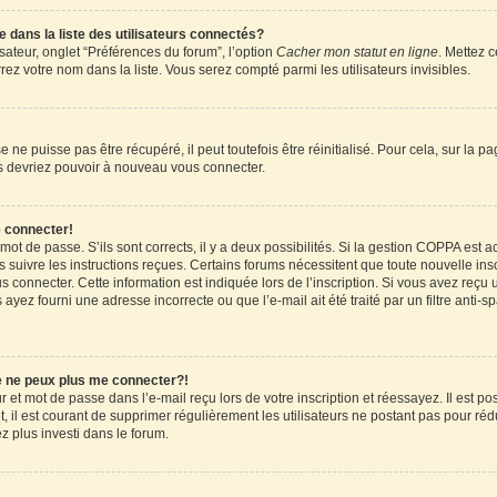
ans la liste des utilisateurs connectés?
sateur, onglet “Préférences du forum”, l’option
Cacher mon statut en ligne
. Mettez c
ez votre nom dans la liste. Vous serez compté parmi les utilisateurs invisibles.
ne puisse pas être récupéré, il peut toutefois être réinitialisé. Pour cela, sur la 
ous devriez pouvoir à nouveau vous connecter.
e connecter!
 mot de passe. S’ils sont corrects, il y a deux possibilités. Si la gestion COPPA est 
rs suivre les instructions reçues. Certains forums nécessitent que toute nouvelle in
 connecter. Cette information est indiquée lors de l’inscription. Si vous avez reçu u
 ayez fourni une adresse incorrecte ou que l’e-mail ait été traité par un filtre anti-
je ne peux plus me connecter?!
et mot de passe dans l’e-mail reçu lors de votre inscription et réessayez. Il est pos
 il est courant de supprimer régulièrement les utilisateurs ne postant pas pour rédu
ez plus investi dans le forum.