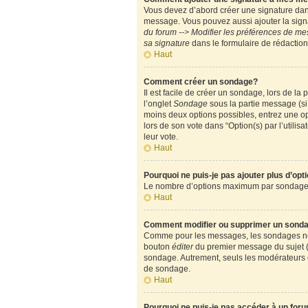
Vous devez d’abord créer une signature dans
message. Vous pouvez aussi ajouter la signa
du forum --> Modifier les préférences de m
sa signature
dans le formulaire de rédactio
Haut
Comment créer un sondage?
Il est facile de créer un sondage, lors de l
l’onglet
Sondage
sous la partie message (si
moins deux options possibles, entrez une op
lors de son vote dans “Option(s) par l’utilisa
leur vote.
Haut
Pourquoi ne puis-je pas ajouter plus d’op
Le nombre d’options maximum par sondage est
Haut
Comment modifier ou supprimer un sond
Comme pour les messages, les sondages ne pe
bouton
éditer
du premier message du sujet (c
sondage. Autrement, seuls les modérateurs e
de sondage.
Haut
Pourquoi ne puis-je pas accéder à un for