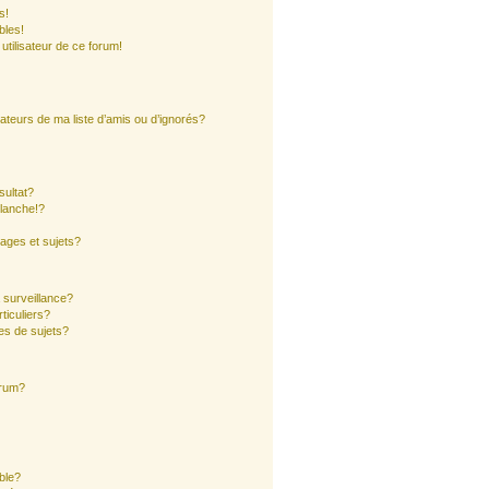
s!
bles!
 utilisateur de ce forum!
ateurs de ma liste d’amis ou d’ignorés?
sultat?
lanche!?
ages et sujets?
a surveillance?
ticuliers?
es de sujets?
orum?
ible?