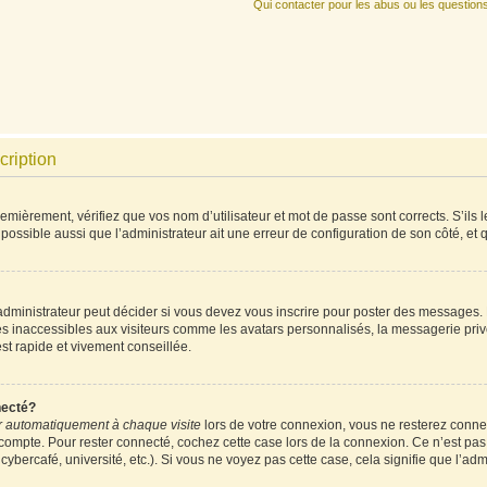
Qui contacter pour les abus ou les question
cription
mièrement, vérifiez que vos nom d’utilisateur et mot de passe sont corrects. S’ils l
 possible aussi que l’administrateur ait une erreur de configuration de son côté, et qu
ministrateur peut décider si vous devez vous inscrire pour poster des messages. Pa
es inaccessibles aux visiteurs comme les avatars personnalisés, la messagerie priv
est rapide et vivement conseillée.
necté?
 automatiquement à chaque visite
lors de votre connexion, vous ne resterez conn
 compte. Pour rester connecté, cochez cette case lors de la connexion. Ce n’est pa
ybercafé, université, etc.). Si vous ne voyez pas cette case, cela signifie que l’admi