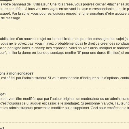
 votre panneau de l’utilisateur. Une fois créée, vous pouvez cocher
Attacher sa si
ture par défaut à tous vos messages en activant la case correspondante dans le pa
essage
). Par la suite, vous pourrez toujours empêcher une signature d’être ajouté
n de message.
a publication d’un nouveau sujet ou la modification du premier message d’un sujet (s
 vous ne le voyez pas, vous n’avez probablement pas le droit de créer des sondages
tion par ligne dans le champ des réponses. Vous pouvez aussi indiquer le nombre d
teur”, limiter la durée en jours du sondage (mettre “0” pour une durée illimitée) et en
tions à mon sondage?
 défini par l’administrateur. Si vous avez besoin d’indiquer plus d’options, conta
age?
uvent être modifiés que par l’auteur original, un modérateur ou un administrateu
’est toujours celui auquel est associé le sondage). Si personne n’a voté, l’auteur 
t les administrateurs peuvent le modifier ou le supprimer. Ceci pour empêcher le t
um?