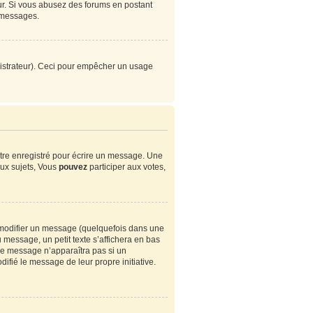
eur. Si vous abusez des forums en postant
 messages.
ministrateur). Ceci pour empêcher un usage
tre enregistré pour écrire un message. Une
ux sujets, Vous
pouvez
participer aux votes,
modifier un message (quelquefois dans une
essage, un petit texte s’affichera en bas
. Ce message n’apparaîtra pas si un
ifié le message de leur propre initiative.