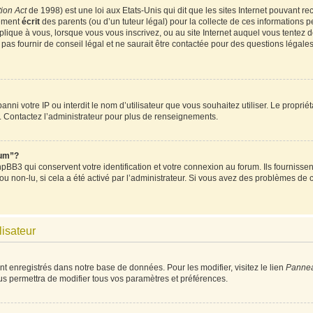
ion Act
de 1998) est une loi aux Etats-Unis qui dit que les sites Internet pouvant re
tement
écrit
des parents (ou d’un tuteur légal) pour la collecte de ces informations p
plique à vous, lorsque vous vous inscrivez, ou au site Internet auquel vous tentez
as fournir de conseil légal et ne saurait être contactée pour des questions légales 
t banni votre IP ou interdit le nom d’utilisateur que vous souhaitez utiliser. Le propri
. Contactez l’administrateur pour plus de renseignements.
rum”?
BB3 qui conservent votre identification et votre connexion au forum. Ils fournissent
 ou non-lu, si cela a été activé par l’administrateur. Si vous avez des problèmes d
lisateur
nt enregistrés dans notre base de données. Pour les modifier, visitez le lien
Panneau
us permettra de modifier tous vos paramètres et préférences.