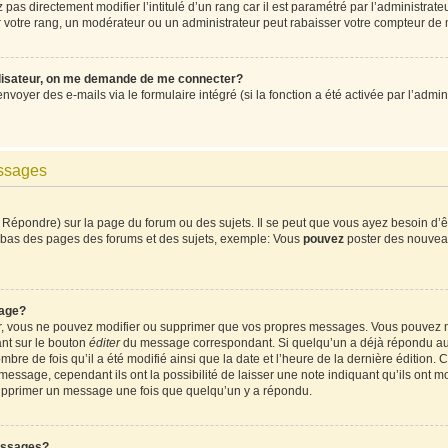
pas directement modifier l’intitulé d’un rang car il est paramétré par l’administrat
votre rang, un modérateur ou un administrateur peut rabaisser votre compteur de
ilisateur, on me demande de me connecter?
envoyer des e-mails via le formulaire intégré (si la fonction a été activée par l’ad
essages
Répondre) sur la page du forum ou des sujets. Il se peut que vous ayez besoin d’ê
en bas des pages des forums et des sujets, exemple: Vous
pouvez
poster des nouvea
age?
ur, vous ne pouvez modifier ou supprimer que vos propres messages. Vous pouvez 
ant sur le bouton
éditer
du message correspondant. Si quelqu’un a déjà répondu au m
mbre de fois qu’il a été modifié ainsi que la date et l’heure de la dernière édition
ssage, cependant ils ont la possibilité de laisser une note indiquant qu’ils ont mod
supprimer un message une fois que quelqu’un y a répondu.
essages?