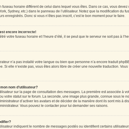
r un fuseau horaire différent de celui dans lequel vous êtes. Dans ce cas, vous devez
ork, Sydney, etc.) dans le panneau de l’utilisateur. Notez que la modification du f
rs enregistrés. Donc si vous n’êtes pas inscrit, c’est le bon moment pour le faire.
 est encore incorrecte!
ré votre fuseau horaire et l’heure d’été, il se peut que le serveur ne soit pas à l’
strateur n’a pas installé votre langue ou bien que personne n’a encore traduit ph
ée. Si elle n’existe pas, vous êtes alors libre de créer une nouvelle traduction. Vous
mon nom d’utilisateur?
tilisateur sur la page de consultation des messages. La première est associée à vo
u votre statut sur le forum. La seconde, une image plus grande, connue sous le n
dministrateur d’activer les avatars et de décider de la manière dont ils sont mis à di
administrateur. Vous pouvez le contacter pour lui demander ses raisons.
difier?
lisateur indiquent le nombre de messages postés ou identifient certains utilisateur