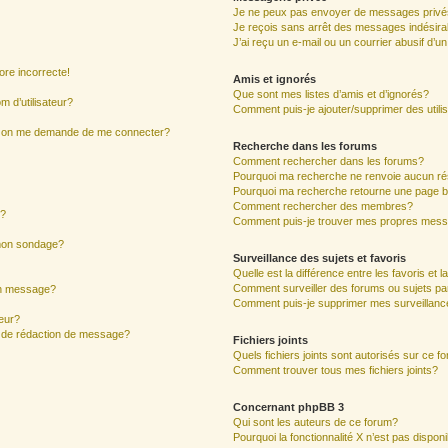
Je ne peux pas envoyer de messages privé
Je reçois sans arrêt des messages indésira
J’ai reçu un e-mail ou un courrier abusif d’un
ore incorrecte!
Amis et ignorés
Que sont mes listes d’amis et d’ignorés?
 d’utilisateur?
Comment puis-je ajouter/supprimer des utilis
ur, on me demande de me connecter?
Recherche dans les forums
Comment rechercher dans les forums?
Pourquoi ma recherche ne renvoie aucun ré
Pourquoi ma recherche retourne une page b
Comment rechercher des membres?
s?
Comment puis-je trouver mes propres mess
 mon sondage?
Surveillance des sujets et favoris
Quelle est la différence entre les favoris et l
Comment surveiller des forums ou sujets par
mon message?
Comment puis-je supprimer mes surveillanc
eur?
e de rédaction de message?
Fichiers joints
Quels fichiers joints sont autorisés sur ce f
Comment trouver tous mes fichiers joints?
Concernant phpBB 3
Qui sont les auteurs de ce forum?
Pourquoi la fonctionnalité X n’est pas dispon