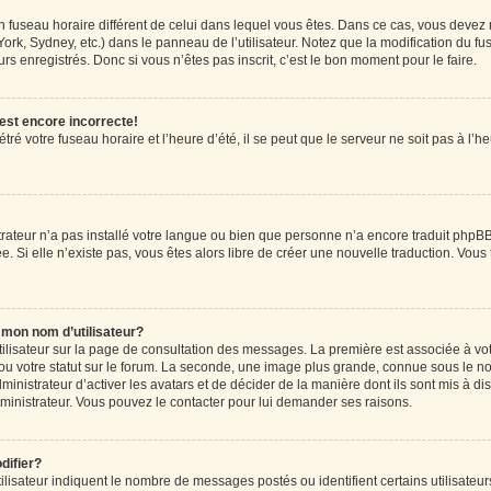
r un fuseau horaire différent de celui dans lequel vous êtes. Dans ce cas, vous devez
ork, Sydney, etc.) dans le panneau de l’utilisateur. Notez que la modification du f
rs enregistrés. Donc si vous n’êtes pas inscrit, c’est le bon moment pour le faire.
 est encore incorrecte!
ré votre fuseau horaire et l’heure d’été, il se peut que le serveur ne soit pas à l’
strateur n’a pas installé votre langue ou bien que personne n’a encore traduit ph
ée. Si elle n’existe pas, vous êtes alors libre de créer une nouvelle traduction. Vous
mon nom d’utilisateur?
tilisateur sur la page de consultation des messages. La première est associée à vo
u votre statut sur le forum. La seconde, une image plus grande, connue sous le n
dministrateur d’activer les avatars et de décider de la manière dont ils sont mis à di
administrateur. Vous pouvez le contacter pour lui demander ses raisons.
difier?
lisateur indiquent le nombre de messages postés ou identifient certains utilisateur