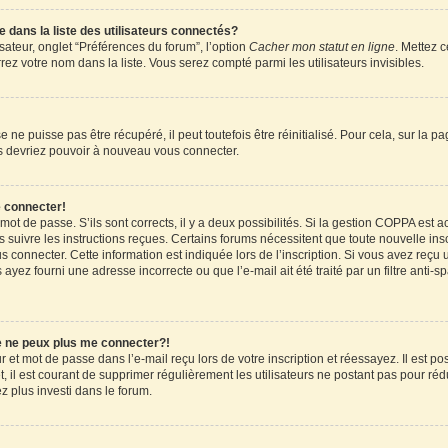
ans la liste des utilisateurs connectés?
sateur, onglet “Préférences du forum”, l’option
Cacher mon statut en ligne
. Mettez c
ez votre nom dans la liste. Vous serez compté parmi les utilisateurs invisibles.
ne puisse pas être récupéré, il peut toutefois être réinitialisé. Pour cela, sur la 
ous devriez pouvoir à nouveau vous connecter.
e connecter!
 mot de passe. S’ils sont corrects, il y a deux possibilités. Si la gestion COPPA est 
rs suivre les instructions reçues. Certains forums nécessitent que toute nouvelle in
 connecter. Cette information est indiquée lors de l’inscription. Si vous avez reçu u
 ayez fourni une adresse incorrecte ou que l’e-mail ait été traité par un filtre anti-
je ne peux plus me connecter?!
et mot de passe dans l’e-mail reçu lors de votre inscription et réessayez. Il est pos
 il est courant de supprimer régulièrement les utilisateurs ne postant pas pour rédu
ez plus investi dans le forum.