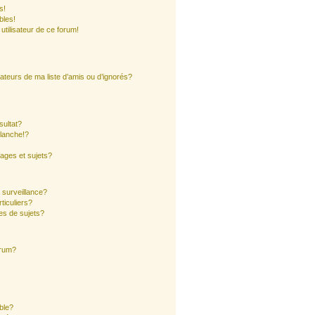
s!
bles!
 utilisateur de ce forum!
ateurs de ma liste d’amis ou d’ignorés?
sultat?
lanche!?
ages et sujets?
a surveillance?
ticuliers?
es de sujets?
orum?
ible?