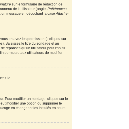
gnature
sur le formulaire de rédaction de
nneau de l’utilisateur (onglet
Préférences
e à un message en décochant la case
Attacher
i vous en avez les permissions), cliquez sur
). Saisissez le titre du sondage et au
e réponses qu’un utilisateur peut choisir
fin permettre aux utilisateurs de modifier
ctez-le.
r. Pour modifier un sondage, cliquez sur le
peut modifier une option ou supprimer le
rucage en changeant les intitulés en cours