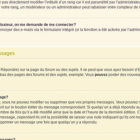
pas directement modifier l’intitulé d’un rang car il est paramétré par l’administrat
votre rang, un modérateur ou un administrateur peut rabaisser votre compteur de
ilisateur, on me demande de me connecter?
envoyer des e-mails via le formulaire intégré (si la fonction a été activée par l’ad
essages
Répondre) sur la page du forum ou des sujets. Il se peut que vous ayez besoin d’ê
en bas des pages des forums et des sujets, exemple: Vous
pouvez
poster des nouvea
age?
ur, vous ne pouvez modifier ou supprimer que vos propres messages. Vous pouvez 
ant sur le bouton
éditer
du message correspondant. Si quelqu’un a déjà répondu au m
mbre de fois qu’il a été modifié ainsi que la date et l’heure de la dernière édition
ssage, cependant ils ont la possibilité de laisser une note indiquant qu’ils ont mod
supprimer un message une fois que quelqu’un y a répondu.
essages?