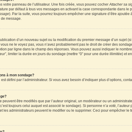
 votre panneau de l’utilisateur. Une fois créée, vous pouvez cocher
Attacher sa si
ture par défaut à tous vos messages en activant la case correspondante dans le pa
essage
). Par la suite, vous pourrez toujours empêcher une signature d’être ajouté
n de message.
a publication d’un nouveau sujet ou la modification du premier message d’un sujet (s
 vous ne le voyez pas, vous n’avez probablement pas le droit de créer des sondages
tion par ligne dans le champ des réponses. Vous pouvez aussi indiquer le nombre d
teur”, limiter la durée en jours du sondage (mettre “0” pour une durée illimitée) et en
tions à mon sondage?
 défini par l’administrateur. Si vous avez besoin d’indiquer plus d’options, conta
age?
uvent être modifiés que par l’auteur original, un modérateur ou un administrateu
’est toujours celui auquel est associé le sondage). Si personne n’a voté, l’auteur 
t les administrateurs peuvent le modifier ou le supprimer. Ceci pour empêcher le t
um?