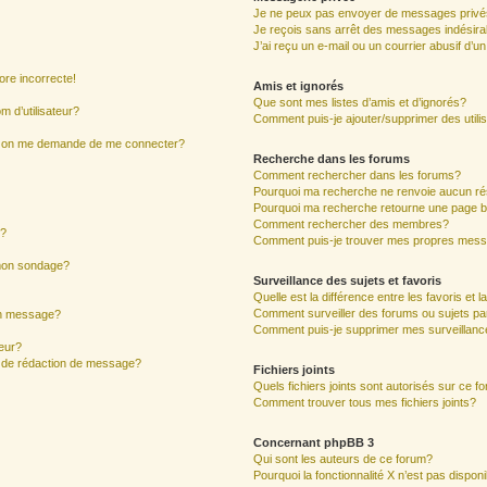
Je ne peux pas envoyer de messages privé
Je reçois sans arrêt des messages indésira
J’ai reçu un e-mail ou un courrier abusif d’un
ore incorrecte!
Amis et ignorés
Que sont mes listes d’amis et d’ignorés?
 d’utilisateur?
Comment puis-je ajouter/supprimer des utilis
ur, on me demande de me connecter?
Recherche dans les forums
Comment rechercher dans les forums?
Pourquoi ma recherche ne renvoie aucun ré
Pourquoi ma recherche retourne une page b
Comment rechercher des membres?
s?
Comment puis-je trouver mes propres mess
 mon sondage?
Surveillance des sujets et favoris
Quelle est la différence entre les favoris et l
Comment surveiller des forums ou sujets par
mon message?
Comment puis-je supprimer mes surveillanc
eur?
e de rédaction de message?
Fichiers joints
Quels fichiers joints sont autorisés sur ce f
Comment trouver tous mes fichiers joints?
Concernant phpBB 3
Qui sont les auteurs de ce forum?
Pourquoi la fonctionnalité X n’est pas dispon