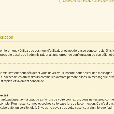
Qui contacter pour les abus ou les question
cription
mièrement, vérifiez que vos nom d’utilisateur et mot de passe sont corrects. S’ils l
 possible aussi que l’administrateur ait une erreur de configuration de son côté, et qu
ministrateur peut décider si vous devez vous inscrire pour poster des messages. Pa
es inaccessibles aux visiteurs comme les avatars personnalisés, la messagerie priv
est rapide et vivement conseillée.
necté?
 automatiquement à chaque visite
lors de votre connexion, vous ne resterez conn
 compte. Pour rester connecté, cochez cette case lors de la connexion. Ce n’est pa
ybercafé, université, etc.). Si vous ne voyez pas cette case, cela signifie que l’admi