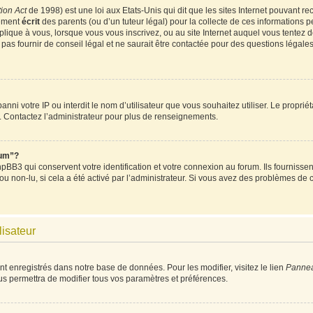
ion Act
de 1998) est une loi aux Etats-Unis qui dit que les sites Internet pouvant re
tement
écrit
des parents (ou d’un tuteur légal) pour la collecte de ces informations p
plique à vous, lorsque vous vous inscrivez, ou au site Internet auquel vous tentez
as fournir de conseil légal et ne saurait être contactée pour des questions légales 
t banni votre IP ou interdit le nom d’utilisateur que vous souhaitez utiliser. Le propri
. Contactez l’administrateur pour plus de renseignements.
rum”?
BB3 qui conservent votre identification et votre connexion au forum. Ils fournissent
 ou non-lu, si cela a été activé par l’administrateur. Si vous avez des problèmes d
lisateur
nt enregistrés dans notre base de données. Pour les modifier, visitez le lien
Panneau
us permettra de modifier tous vos paramètres et préférences.