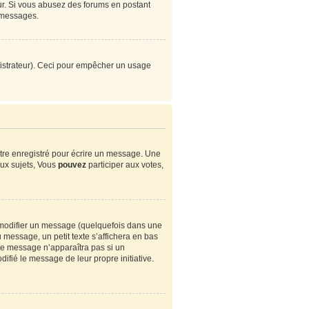
eur. Si vous abusez des forums en postant
 messages.
ministrateur). Ceci pour empêcher un usage
tre enregistré pour écrire un message. Une
ux sujets, Vous
pouvez
participer aux votes,
modifier un message (quelquefois dans une
essage, un petit texte s’affichera en bas
. Ce message n’apparaîtra pas si un
ifié le message de leur propre initiative.