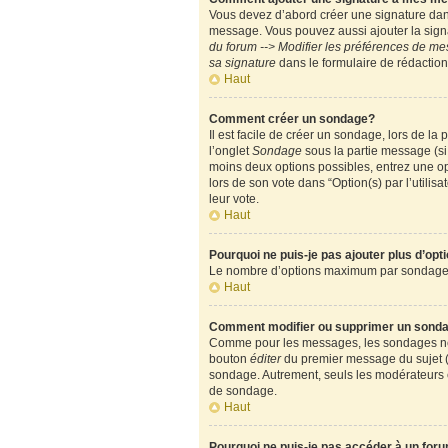
Vous devez d’abord créer une signature dans
message. Vous pouvez aussi ajouter la signa
du forum --> Modifier les préférences de m
sa signature
dans le formulaire de rédactio
Haut
Comment créer un sondage?
Il est facile de créer un sondage, lors de l
l’onglet
Sondage
sous la partie message (si
moins deux options possibles, entrez une op
lors de son vote dans “Option(s) par l’utilisa
leur vote.
Haut
Pourquoi ne puis-je pas ajouter plus d’op
Le nombre d’options maximum par sondage est
Haut
Comment modifier ou supprimer un sond
Comme pour les messages, les sondages ne pe
bouton
éditer
du premier message du sujet (c
sondage. Autrement, seuls les modérateurs e
de sondage.
Haut
Pourquoi ne puis-je pas accéder à un for