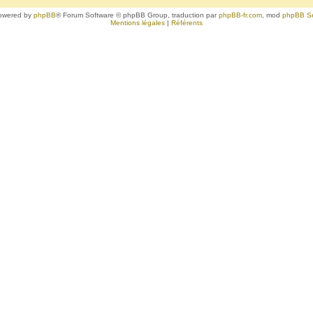
owered by
phpBB
® Forum Software © phpBB Group, traduction par
phpBB-fr.com
, mod
phpBB S
Mentions légales
|
Référents