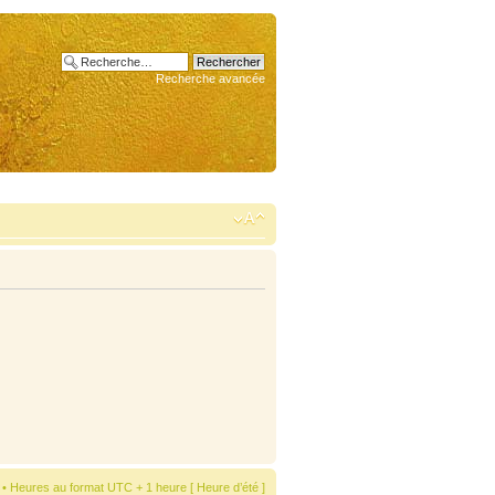
Recherche avancée
• Heures au format UTC + 1 heure [ Heure d’été ]