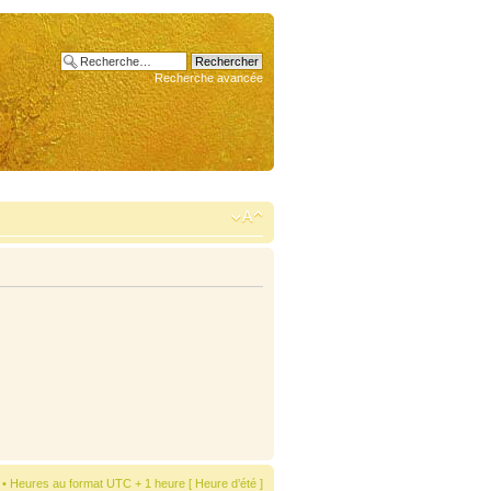
Recherche avancée
• Heures au format UTC + 1 heure [ Heure d’été ]