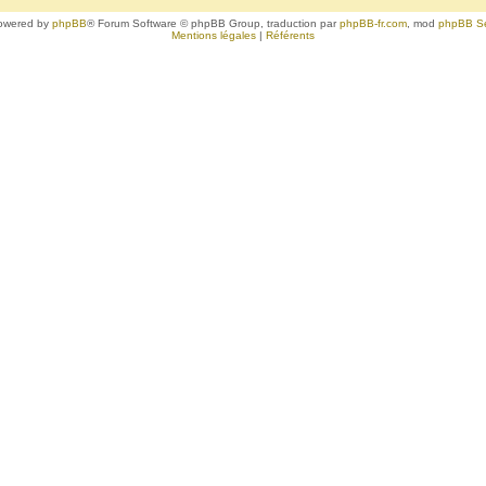
owered by
phpBB
® Forum Software © phpBB Group, traduction par
phpBB-fr.com
, mod
phpBB S
Mentions légales
|
Référents