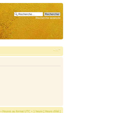
Recherche avancée
• Heures au format UTC + 1 heure [ Heure d’été ]