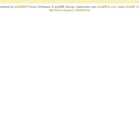
owered by
phpBB
® Forum Software © phpBB Group, traduction par
phpBB-fr.com
, mod
phpBB S
Mentions légales
|
Référents