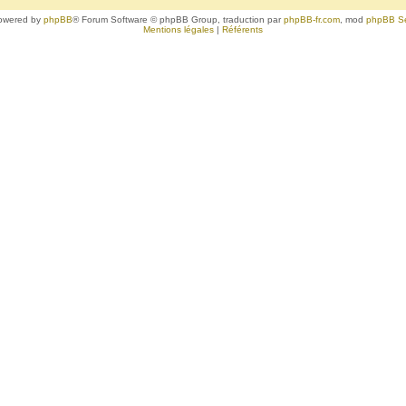
owered by
phpBB
® Forum Software © phpBB Group, traduction par
phpBB-fr.com
, mod
phpBB S
Mentions légales
|
Référents