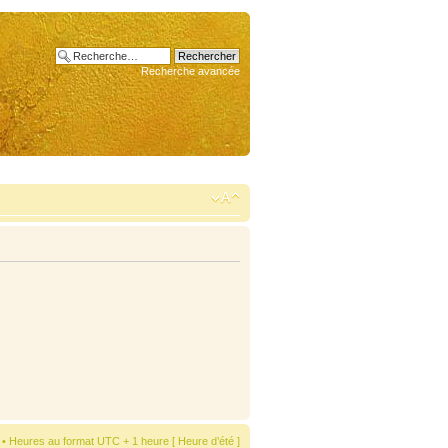
Recherche avancée
• Heures au format UTC + 1 heure [ Heure d’été ]