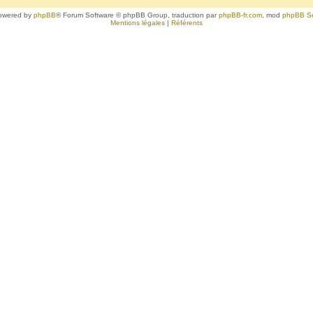
owered by
phpBB
® Forum Software © phpBB Group, traduction par
phpBB-fr.com
, mod
phpBB S
Mentions légales
|
Référents