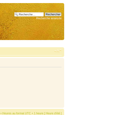
Recherche avancée
• Heures au format UTC + 1 heure [ Heure d’été ]