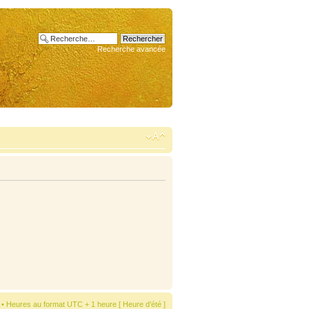
Recherche avancée
• Heures au format UTC + 1 heure [ Heure d’été ]