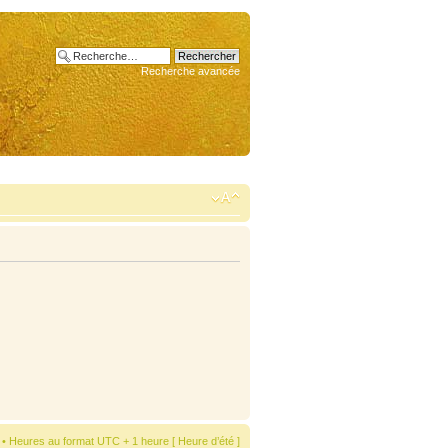
Recherche avancée
• Heures au format UTC + 1 heure [ Heure d’été ]