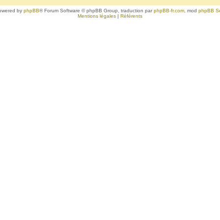
owered by
phpBB
® Forum Software © phpBB Group, traduction par
phpBB-fr.com
, mod
phpBB S
Mentions légales
|
Référents