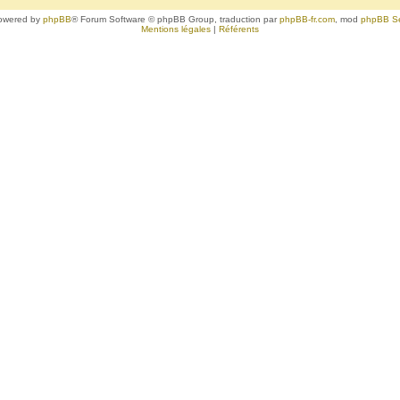
owered by
phpBB
® Forum Software © phpBB Group, traduction par
phpBB-fr.com
, mod
phpBB S
Mentions légales
|
Référents