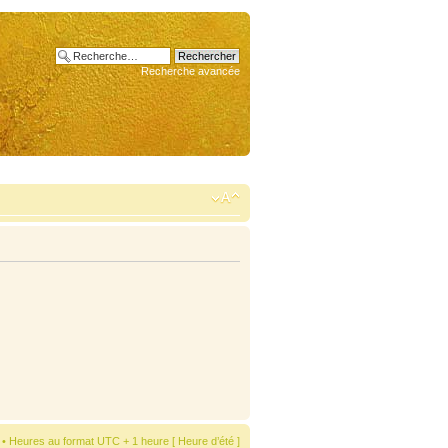
Recherche avancée
• Heures au format UTC + 1 heure [ Heure d’été ]