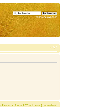
Recherche avancée
• Heures au format UTC + 1 heure [ Heure d’été ]