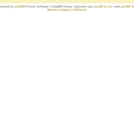
owered by
phpBB
® Forum Software © phpBB Group, traduction par
phpBB-fr.com
, mod
phpBB S
Mentions légales
|
Référents