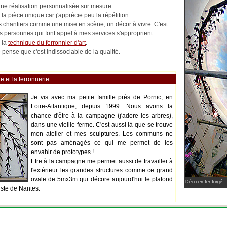
 une réalisation personnalisée sur mesure.
la pièce unique car j'apprécie peu la répétition.
les chantiers comme une mise en scène, un décor à vivre. C'est
es personnes qui font appel à mes services s'approprient
 la
technique du ferronnier d'art
.
pense que c'est indissociable de la qualité.
e et la ferronnerie
Je vis avec ma petite famille près de Pornic, en
Loire-Atlantique, depuis 1999. Nous avons la
chance d'être à la campagne (j'adore les arbres),
dans une vieille ferme. C'est aussi là que se trouve
mon atelier et mes sculptures. Les communs ne
sont pas aménagés ce qui me permet de les
envahir de prototypes !
Etre à la campagne me permet aussi de travailler à
l'extérieur les grandes structures comme ce grand
ovale de 5mx3m qui décore aujourd'hui le plafond
Déco en fer forgé -
iste de Nantes.