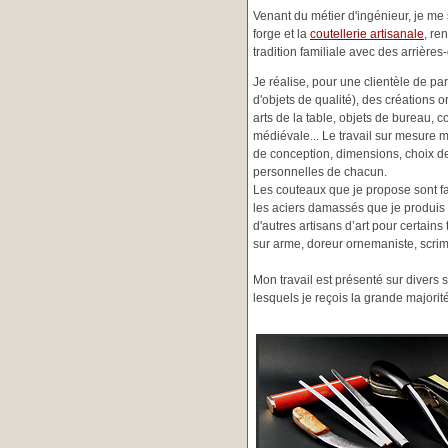
Venant du métier d'ingénieur, je me s
forge et la
coutellerie artisanale
, re
tradition familiale avec des arrièr
Je réalise, pour une clientèle de pa
d'objets de qualité), des créations o
arts de la table, objets de bureau, c
médiévale... Le travail sur mesure 
de conception, dimensions, choix d
personnelles de chacun.
Les couteaux que je propose sont f
les aciers damassés que je produis 
d'autres artisans d’art pour certain
sur arme, doreur ornemaniste, scrim
Mon travail est présenté sur divers s
lesquels je reçois la grande major