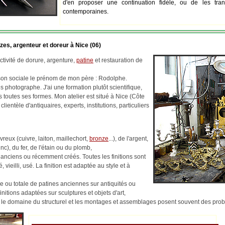
d'en proposer une continuation fidèle, ou de les tran
contemporaines.
zes, argenteur et doreur à Nice (06)
tivité de dorure, argenture,
patine
et restauration de
ison sociale le prénom de mon père : Rodolphe.
 photographe. J'ai une formation plutôt scientifique,
us toutes ses formes. Mon atelier est situé à Nice (Côte
 clientèle d'antiquaires, experts, institutions, particuliers
reux (cuivre, laiton, maillechort,
bronze
...), de l'argent,
c), du fer, de l'étain ou du plomb,
 anciens ou récemment créés. Toutes les finitions sont
, vieilli, usé. La finition est adaptée au style et à
lle ou totale de patines anciennes sur antiquités ou
finitions adaptées sur sculptures et objets d'art,
ns le domaine du structurel et les montages et assemblages posent souvent des pr