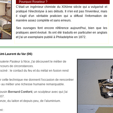
Pourquoi Roseleur ?
C'était un ingénieur chimiste du XIXème siècle qui a vulgarisé et
pratiqué l'électrolyse à ses débuts. Il n'en est pas l'inventeur, mais
il s'agit d'un véritable praticien qui a diffusé l'information de
manière assez complète et sans erreurs.
Ses ouvrages font encore référence aujourd'hui, bien que les
pratiques aient évolué. Ils ont été traduits en particulier en anglais
et j'ai un exemplaire publié à Philadelphie en 1872.
int-Laurent du Var (06)
outerie Pasteur
à Nice, j'ai découvert le métier de
ncours de circonstances.
asciné : le contact du feu et du métal en fusion rend
par cette technique me donnent l'occasion de rencontrer
re au métier une richesse humaine remarquable.
cousin
Bernard Conforti
, un sculpteur avec qui j'ai
007.
ze, du laiton et depuis peu, de l'aluminium.
nt :