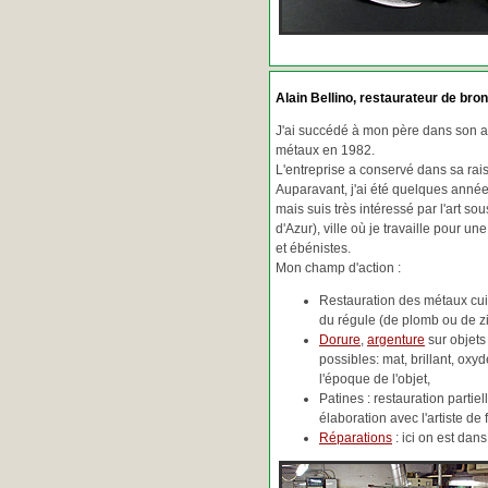
Alain Bellino
, restaurateur de bron
J'ai succédé à mon père dans son ac
métaux en 1982.
L'entreprise a conservé dans sa ra
Auparavant, j'ai été quelques années
mais suis très intéressé par l'art so
d'Azur), ville où je travaille pour une
et ébénistes.
Mon champ d'action :
Restauration des métaux cuiv
du régule (de plomb ou de zin
Dorure
,
argenture
sur objets
possibles: mat, brillant, oxydé
l'époque de l'objet,
Patines : restauration partie
élaboration avec l'artiste de 
Réparations
: ici on est da