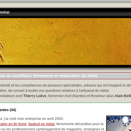
 métal
m de coutellerie, ferronnerie et restauration du métal
volonté et les compétences de plusieurs spécialistes, artisans qui ont imaginé la str
tion, de conseil à toutes vos questions relatives à l'artisanat du métal.
ondateurs sont
Thierry Loève
, ferronnier d'art (Nantes) et Roseleur alias
Alain Bell
antes (44)
, j'ai créé mon entreprise en avril 2004.
alier en fer forgé
,
fauteuil en métal
, ferronnerie décorative pour la
..) ou les professionnels (aménagement de magasins, enseignes et