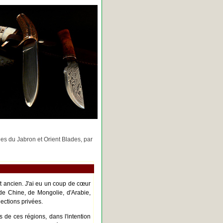
rges du Jabron et Orient Blades, par
nt ancien. J'ai eu un coup de cœur
de Chine, de Mongolie, d'Arabie,
ections privées.
s de ces régions, dans l'intention