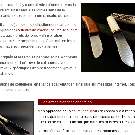
uis tourné, il y a une dizaine d'années, vers la
nouant ainsi sans le savoir les liens de la
es-grands-pères compagnon et maître de forge.
rticuliers (chasseurs, collectionneurs, amateurs
riginales :
couteaux de chasse
,
couteaux pliants
,
outeaux « bruts de forge » d'inspiration
me permet de proposer des pièces qui, en terme
es matières, répondent aux attentes
abriqués et assemblés par mes soins, y compris
moi-même. Il m'arrive de collaborer avec
s travaux spécifiques d'embellissement : graveur
shandler...
alons de coutellerie, en France et à l'étranger, ainsi que sur mes sites internet, Fo
ité des commandes.
Les armes blanches orientales
Mon approche de la
coutellerie d'art
est consacrée à l'orie
jamais démenti pour ces pièces prestigieuses de Perse, 
que l’on ne voit aujourd'hui que dans les musées ou les coll
Je m'intéresse à la connaissance des traditions artisanale