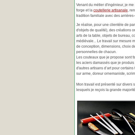
Venant du métier d'ingénieur, je me s
forge et la
coutellerie artisanale
, re
tradition familiale avec des arrièr
Je réalise, pour une clientèle de pa
d'objets de qualité), des créations o
arts de la table, objets de bureau, c
médiévale... Le travail sur mesure 
de conception, dimensions, choix d
personnelles de chacun.
Les couteaux que je propose sont f
les aciers damassés que je produis 
d'autres artisans d’art pour certain
sur arme, doreur ornemaniste, scrim
Mon travail est présenté sur divers s
lesquels je reçois la grande major