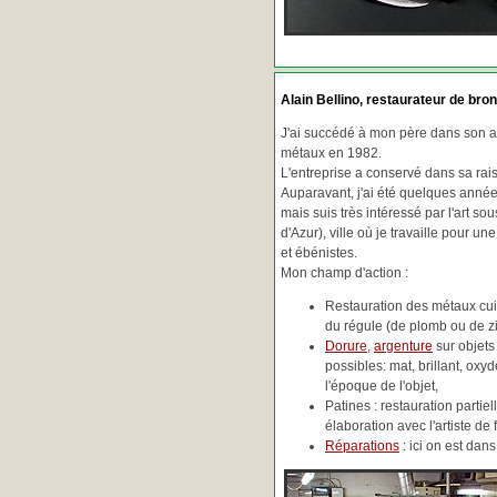
Alain Bellino
, restaurateur de bron
J'ai succédé à mon père dans son ac
métaux en 1982.
L'entreprise a conservé dans sa ra
Auparavant, j'ai été quelques années
mais suis très intéressé par l'art so
d'Azur), ville où je travaille pour une
et ébénistes.
Mon champ d'action :
Restauration des métaux cuiv
du régule (de plomb ou de zin
Dorure
,
argenture
sur objets
possibles: mat, brillant, oxydé
l'époque de l'objet,
Patines : restauration partie
élaboration avec l'artiste de 
Réparations
: ici on est da