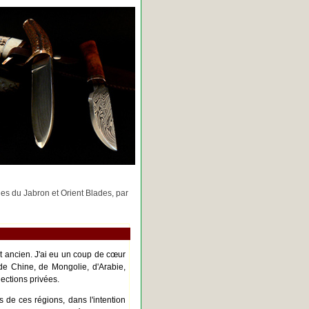
rges du Jabron et Orient Blades, par
nt ancien. J'ai eu un coup de cœur
de Chine, de Mongolie, d'Arabie,
ections privées.
s de ces régions, dans l'intention