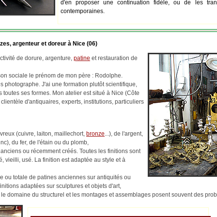
d'en proposer une continuation fidèle, ou de les tran
contemporaines.
zes, argenteur et doreur à Nice (06)
tivité de dorure, argenture,
patine
et restauration de
ison sociale le prénom de mon père : Rodolphe.
 photographe. J'ai une formation plutôt scientifique,
us toutes ses formes. Mon atelier est situé à Nice (Côte
 clientèle d'antiquaires, experts, institutions, particuliers
reux (cuivre, laiton, maillechort,
bronze
...), de l'argent,
c), du fer, de l'étain ou du plomb,
 anciens ou récemment créés. Toutes les finitions sont
, vieilli, usé. La finition est adaptée au style et à
lle ou totale de patines anciennes sur antiquités ou
finitions adaptées sur sculptures et objets d'art,
ns le domaine du structurel et les montages et assemblages posent souvent des pr