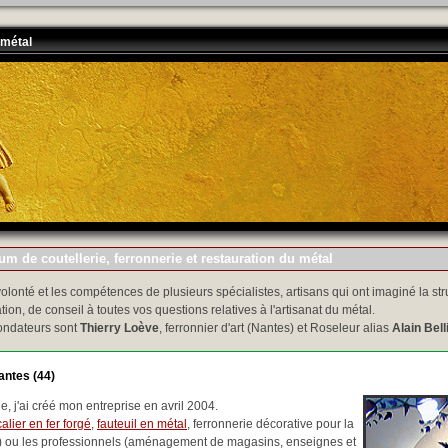
 métal
m de coutellerie, ferronnerie et restauration du métal
volonté et les compétences de plusieurs spécialistes, artisans qui ont imaginé la str
tion, de conseil à toutes vos questions relatives à l'artisanat du métal.
ondateurs sont
Thierry Loève
, ferronnier d'art (Nantes) et Roseleur alias
Alain Bell
antes (44)
, j'ai créé mon entreprise en avril 2004.
alier en fer forgé
,
fauteuil en métal
, ferronnerie décorative pour la
..) ou les professionnels (aménagement de magasins, enseignes et