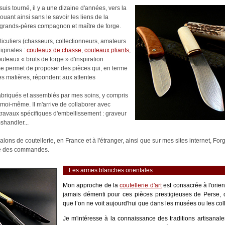
uis tourné, il y a une dizaine d'années, vers la
nouant ainsi sans le savoir les liens de la
es-grands-pères compagnon et maître de forge.
rticuliers (chasseurs, collectionneurs, amateurs
riginales :
couteaux de chasse
,
couteaux pliants
,
outeaux « bruts de forge » d'inspiration
me permet de proposer des pièces qui, en terme
es matières, répondent aux attentes
abriqués et assemblés par mes soins, y compris
moi-même. Il m'arrive de collaborer avec
s travaux spécifiques d'embellissement : graveur
shandler...
alons de coutellerie, en France et à l'étranger, ainsi que sur mes sites internet, Fo
ité des commandes.
Les armes blanches orientales
Mon approche de la
coutellerie d'art
est consacrée à l'orie
jamais démenti pour ces pièces prestigieuses de Perse, 
que l’on ne voit aujourd'hui que dans les musées ou les coll
Je m'intéresse à la connaissance des traditions artisanale