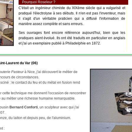
Pourquoi Roseleur ?
C'était un ingénieur chimiste du XIXème siècle qui a vulgarisé et
pratiqué l'électrolyse à ses débuts. Il n'en est pas l'inventeur, mais
il s'agit d'un véritable praticien qui a diffusé l'information de
manière assez complète et sans erreurs.
Ses ouvrages font encore référence aujourd'hui, bien que les
pratiques aient évolué. Ils ont été traduits en particulier en anglais
et j'ai un exemplaire publié à Philadelphie en 1872.
int-Laurent du Var (06)
outerie Pasteur
à Nice, j'ai découvert le métier de
ncours de circonstances.
asciné : le contact du feu et du métal en fusion rend
par cette technique me donnent l'occasion de rencontrer
re au métier une richesse humaine remarquable.
cousin
Bernard Conforti
, un sculpteur avec qui j'ai
007.
ze, du laiton et depuis peu, de l'aluminium.
nt :