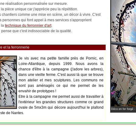
 une réalisation personnalisée sur mesure.
la pièce unique car j'apprécie peu la répétition.
les chantiers comme une mise en scène, un décor à vivre. C'est
es personnes qui font appel à mes services s'approprient
 la
technique du ferronnier d'art
.
pense que c'est indissociable de la qualité.
e et la ferronnerie
Je vis avec ma petite famille près de Pornic, en
Loire-Atlantique, depuis 1999. Nous avons la
chance d'être à la campagne (j'adore les arbres),
dans une vieille ferme. C'est aussi là que se trouve
mon atelier et mes sculptures. Les communs ne
sont pas aménagés ce qui me permet de les
envahir de prototypes !
Etre à la campagne me permet aussi de travailler à
l'extérieur les grandes structures comme ce grand
ovale de 5mx3m qui décore aujourd'hui le plafond
Déco en fer forgé -
iste de Nantes.