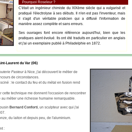
Pourquoi Roseleur ?
C'était un ingénieur chimiste du XIXème siècle qui a vulgarisé et
pratiqué l'électrolyse à ses débuts. Il n'en est pas l'inventeur, mais
il s'agit d'un véritable praticien qui a diffusé l'information de
manière assez complète et sans erreurs.
Ses ouvrages font encore référence aujourd'hui, bien que les
pratiques aient évolué. Ils ont été traduits en particulier en anglais
et j'ai un exemplaire publié à Philadelphie en 1872.
int-Laurent du Var (06)
outerie Pasteur
à Nice, j'ai découvert le métier de
ncours de circonstances.
asciné : le contact du feu et du métal en fusion rend
par cette technique me donnent l'occasion de rencontrer
re au métier une richesse humaine remarquable.
cousin
Bernard Conforti
, un sculpteur avec qui j'ai
007.
ze, du laiton et depuis peu, de l'aluminium.
nt :