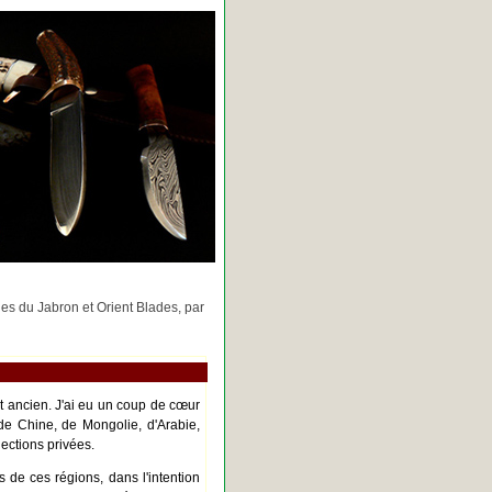
rges du Jabron et Orient Blades, par
nt ancien. J'ai eu un coup de cœur
de Chine, de Mongolie, d'Arabie,
ections privées.
s de ces régions, dans l'intention