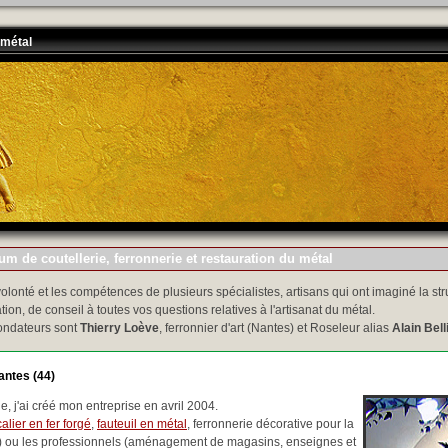
 métal
m de coutellerie, ferronnerie et restauration du métal
volonté et les compétences de plusieurs spécialistes, artisans qui ont imaginé la str
tion, de conseil à toutes vos questions relatives à l'artisanat du métal.
ondateurs sont
Thierry Loève
, ferronnier d'art (Nantes) et Roseleur alias
Alain Bell
antes (44)
, j'ai créé mon entreprise en avril 2004.
alier en fer forgé
,
fauteuil en métal
, ferronnerie décorative pour la
..) ou les professionnels (aménagement de magasins, enseignes et