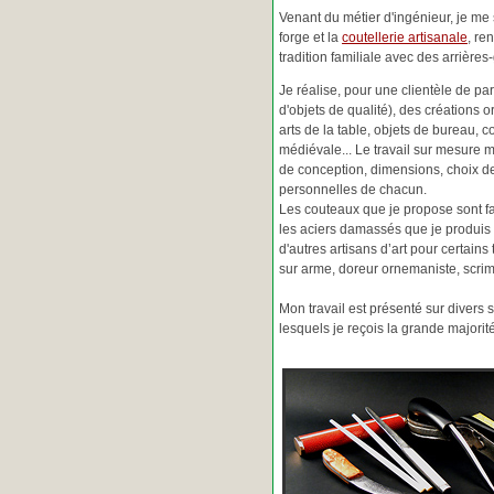
Venant du métier d'ingénieur, je me s
forge et la
coutellerie artisanale
, re
tradition familiale avec des arrièr
Je réalise, pour une clientèle de pa
d'objets de qualité), des créations o
arts de la table, objets de bureau, c
médiévale... Le travail sur mesure 
de conception, dimensions, choix d
personnelles de chacun.
Les couteaux que je propose sont f
les aciers damassés que je produis 
d'autres artisans d’art pour certain
sur arme, doreur ornemaniste, scrim
Mon travail est présenté sur divers s
lesquels je reçois la grande major