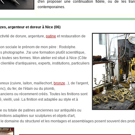
d'en proposer une continuation fidèle, ou de les tran
contemporaines.
zes, argenteur et doreur à Nice (06)
tivité de dorure, argenture,
patine
et restauration de
ison sociale le prénom de mon père : Rodolphe.
 photographe. J'ai une formation plutôt scientifique,
us toutes ses formes. Mon atelier est situé à Nice (Côte
 clientèle d'antiquaires, experts, institutions, particuliers
reux (cuivre, laiton, maillechort,
bronze
...), de l'argent,
c), du fer, de l'étain ou du plomb,
 anciens ou récemment créés. Toutes les finitions sont
, vieilli, usé. La finition est adaptée au style et à
lle ou totale de patines anciennes sur antiquités ou
finitions adaptées sur sculptures et objets d'art,
ns le domaine du structurel et les montages et assemblages posent souvent des pr