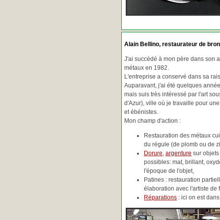
Alain Bellino
, restaurateur de bron
J'ai succédé à mon père dans son ac
métaux en 1982.
L'entreprise a conservé dans sa ra
Auparavant, j'ai été quelques années
mais suis très intéressé par l'art so
d'Azur), ville où je travaille pour une
et ébénistes.
Mon champ d'action :
Restauration des métaux cuiv
du régule (de plomb ou de zin
Dorure
,
argenture
sur objets
possibles: mat, brillant, oxydé
l'époque de l'objet,
Patines : restauration partie
élaboration avec l'artiste de 
Réparations
: ici on est da