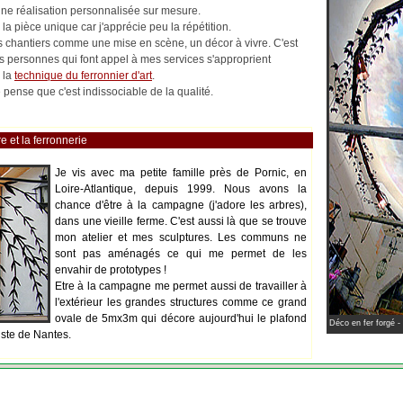
 une réalisation personnalisée sur mesure.
la pièce unique car j'apprécie peu la répétition.
les chantiers comme une mise en scène, un décor à vivre. C'est
es personnes qui font appel à mes services s'approprient
 la
technique du ferronnier d'art
.
pense que c'est indissociable de la qualité.
e et la ferronnerie
Je vis avec ma petite famille près de Pornic, en
Loire-Atlantique, depuis 1999. Nous avons la
chance d'être à la campagne (j'adore les arbres),
dans une vieille ferme. C'est aussi là que se trouve
mon atelier et mes sculptures. Les communs ne
sont pas aménagés ce qui me permet de les
envahir de prototypes !
Etre à la campagne me permet aussi de travailler à
l'extérieur les grandes structures comme ce grand
ovale de 5mx3m qui décore aujourd'hui le plafond
Déco en fer forgé -
iste de Nantes.