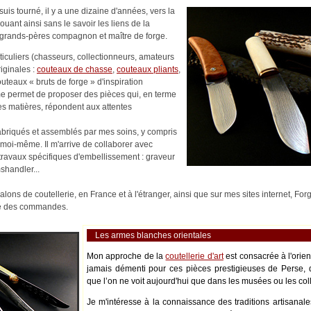
uis tourné, il y a une dizaine d'années, vers la
nouant ainsi sans le savoir les liens de la
es-grands-pères compagnon et maître de forge.
rticuliers (chasseurs, collectionneurs, amateurs
riginales :
couteaux de chasse
,
couteaux pliants
,
outeaux « bruts de forge » d'inspiration
me permet de proposer des pièces qui, en terme
es matières, répondent aux attentes
abriqués et assemblés par mes soins, y compris
moi-même. Il m'arrive de collaborer avec
s travaux spécifiques d'embellissement : graveur
shandler...
alons de coutellerie, en France et à l'étranger, ainsi que sur mes sites internet, Fo
ité des commandes.
Les armes blanches orientales
Mon approche de la
coutellerie d'art
est consacrée à l'orie
jamais démenti pour ces pièces prestigieuses de Perse, 
que l’on ne voit aujourd'hui que dans les musées ou les coll
Je m'intéresse à la connaissance des traditions artisanale