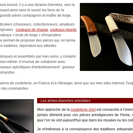
uis tourné, il y a une dizaine d'années, vers la
nouant ainsi sans le savoir les liens de la
es-grands-pères compagnon et maître de forge.
rticuliers (chasseurs, collectionneurs, amateurs
riginales :
couteaux de chasse
,
couteaux pliants
,
outeaux « bruts de forge » d'inspiration
me permet de proposer des pièces qui, en terme
es matières, répondent aux attentes
abriqués et assemblés par mes soins, y compris
moi-même. Il m'arrive de collaborer avec
s travaux spécifiques d'embellissement : graveur
shandler...
alons de coutellerie, en France et à l'étranger, ainsi que sur mes sites internet, Fo
ité des commandes.
Les armes blanches orientales
Mon approche de la
coutellerie d'art
est consacrée à l'orie
jamais démenti pour ces pièces prestigieuses de Perse, 
que l’on ne voit aujourd'hui que dans les musées ou les coll
Je m'intéresse à la connaissance des traditions artisanale