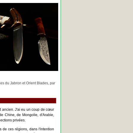
rges du Jabron et Orient Blades, par
nt ancien. J'ai eu un coup de cœur
de Chine, de Mongolie, d'Arabie,
ections privées.
s de ces régions, dans l'intention