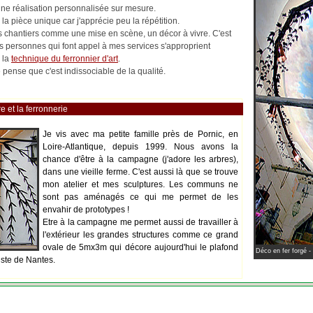
 une réalisation personnalisée sur mesure.
la pièce unique car j'apprécie peu la répétition.
les chantiers comme une mise en scène, un décor à vivre. C'est
es personnes qui font appel à mes services s'approprient
 la
technique du ferronnier d'art
.
pense que c'est indissociable de la qualité.
e et la ferronnerie
Je vis avec ma petite famille près de Pornic, en
Loire-Atlantique, depuis 1999. Nous avons la
chance d'être à la campagne (j'adore les arbres),
dans une vieille ferme. C'est aussi là que se trouve
mon atelier et mes sculptures. Les communs ne
sont pas aménagés ce qui me permet de les
envahir de prototypes !
Etre à la campagne me permet aussi de travailler à
l'extérieur les grandes structures comme ce grand
ovale de 5mx3m qui décore aujourd'hui le plafond
Déco en fer forgé -
iste de Nantes.