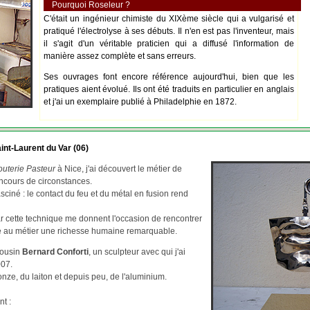
Pourquoi Roseleur ?
C'était un ingénieur chimiste du XIXème siècle qui a vulgarisé et
pratiqué l'électrolyse à ses débuts. Il n'en est pas l'inventeur, mais
il s'agit d'un véritable praticien qui a diffusé l'information de
manière assez complète et sans erreurs.
Ses ouvrages font encore référence aujourd'hui, bien que les
pratiques aient évolué. Ils ont été traduits en particulier en anglais
et j'ai un exemplaire publié à Philadelphie en 1872.
int-Laurent du Var (06)
outerie Pasteur
à Nice, j'ai découvert le métier de
ncours de circonstances.
asciné : le contact du feu et du métal en fusion rend
par cette technique me donnent l'occasion de rencontrer
re au métier une richesse humaine remarquable.
cousin
Bernard Conforti
, un sculpteur avec qui j'ai
007.
ze, du laiton et depuis peu, de l'aluminium.
nt :