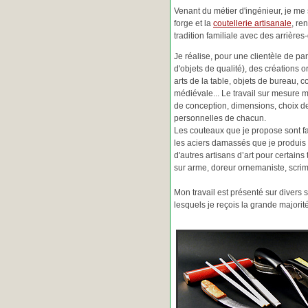
Venant du métier d'ingénieur, je me s
forge et la
coutellerie artisanale
, re
tradition familiale avec des arrièr
Je réalise, pour une clientèle de pa
d'objets de qualité), des créations o
arts de la table, objets de bureau, c
médiévale... Le travail sur mesure 
de conception, dimensions, choix d
personnelles de chacun.
Les couteaux que je propose sont f
les aciers damassés que je produis 
d'autres artisans d’art pour certain
sur arme, doreur ornemaniste, scrim
Mon travail est présenté sur divers s
lesquels je reçois la grande major