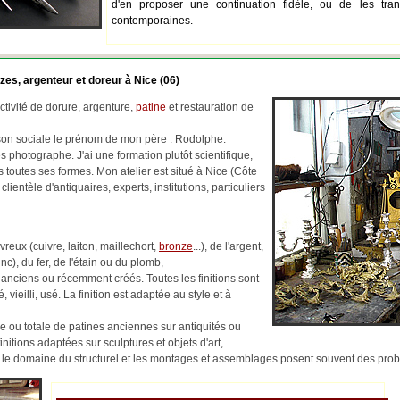
d'en proposer une continuation fidèle, ou de les tran
contemporaines.
zes, argenteur et doreur à Nice (06)
tivité de dorure, argenture,
patine
et restauration de
ison sociale le prénom de mon père : Rodolphe.
 photographe. J'ai une formation plutôt scientifique,
us toutes ses formes. Mon atelier est situé à Nice (Côte
 clientèle d'antiquaires, experts, institutions, particuliers
reux (cuivre, laiton, maillechort,
bronze
...), de l'argent,
c), du fer, de l'étain ou du plomb,
 anciens ou récemment créés. Toutes les finitions sont
, vieilli, usé. La finition est adaptée au style et à
lle ou totale de patines anciennes sur antiquités ou
finitions adaptées sur sculptures et objets d'art,
ns le domaine du structurel et les montages et assemblages posent souvent des pr