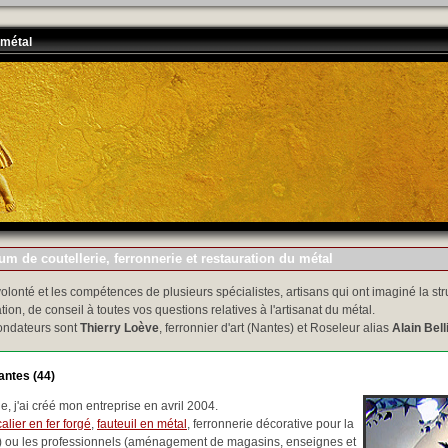
 métal
m de coutellerie, ferronnerie et restauration du métal
volonté et les compétences de plusieurs spécialistes, artisans qui ont imaginé la str
tion, de conseil à toutes vos questions relatives à l'artisanat du métal.
ondateurs sont
Thierry Loève
, ferronnier d'art (Nantes) et Roseleur alias
Alain Bell
antes (44)
, j'ai créé mon entreprise en avril 2004.
alier en fer forgé
,
fauteuil en métal
, ferronnerie décorative pour la
..) ou les professionnels (aménagement de magasins, enseignes et