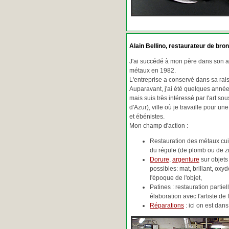
Alain Bellino
, restaurateur de bron
J'ai succédé à mon père dans son ac
métaux en 1982.
L'entreprise a conservé dans sa ra
Auparavant, j'ai été quelques années
mais suis très intéressé par l'art so
d'Azur), ville où je travaille pour une
et ébénistes.
Mon champ d'action :
Restauration des métaux cuiv
du régule (de plomb ou de zin
Dorure
,
argenture
sur objets
possibles: mat, brillant, oxydé
l'époque de l'objet,
Patines : restauration partie
élaboration avec l'artiste de 
Réparations
: ici on est da