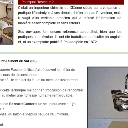
Pourquoi Roseleur ?
C'était un ingénieur chimiste du XIXème siècle qui a vulgarisé et
pratiqué l'électrolyse à ses débuts. Il n'en est pas l'inventeur, mais
il s'agit d'un véritable praticien qui a diffusé l'information de
manière assez complète et sans erreurs.
Ses ouvrages font encore référence aujourd'hui, bien que les
pratiques aient évolué. Ils ont été traduits en particulier en anglais
et j'ai un exemplaire publié à Philadelphie en 1872.
int-Laurent du Var (06)
outerie Pasteur
à Nice, j'ai découvert le métier de
ncours de circonstances.
asciné : le contact du feu et du métal en fusion rend
par cette technique me donnent l'occasion de rencontrer
re au métier une richesse humaine remarquable.
cousin
Bernard Conforti
, un sculpteur avec qui j'ai
007.
ze, du laiton et depuis peu, de l'aluminium.
nt :