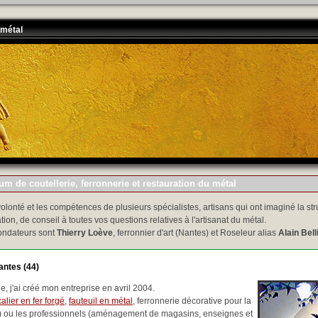
 métal
m de coutellerie, ferronnerie et restauration du métal
volonté et les compétences de plusieurs spécialistes, artisans qui ont imaginé la str
tion, de conseil à toutes vos questions relatives à l'artisanat du métal.
ondateurs sont
Thierry Loève
, ferronnier d'art (Nantes) et Roseleur alias
Alain Bell
antes (44)
, j'ai créé mon entreprise en avril 2004.
alier en fer forgé
,
fauteuil en métal
, ferronnerie décorative pour la
..) ou les professionnels (aménagement de magasins, enseignes et