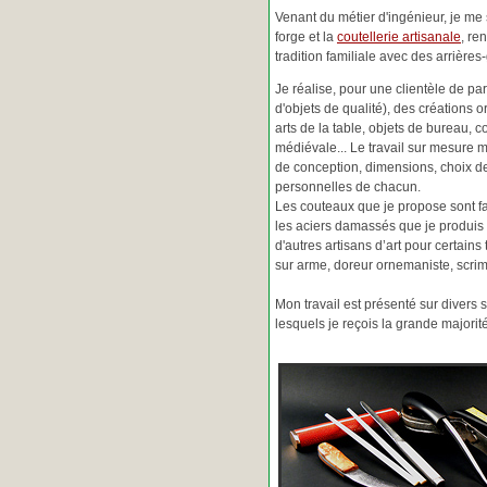
Venant du métier d'ingénieur, je me s
forge et la
coutellerie artisanale
, re
tradition familiale avec des arrièr
Je réalise, pour une clientèle de pa
d'objets de qualité), des créations o
arts de la table, objets de bureau, c
médiévale... Le travail sur mesure 
de conception, dimensions, choix d
personnelles de chacun.
Les couteaux que je propose sont f
les aciers damassés que je produis 
d'autres artisans d’art pour certain
sur arme, doreur ornemaniste, scrim
Mon travail est présenté sur divers s
lesquels je reçois la grande major