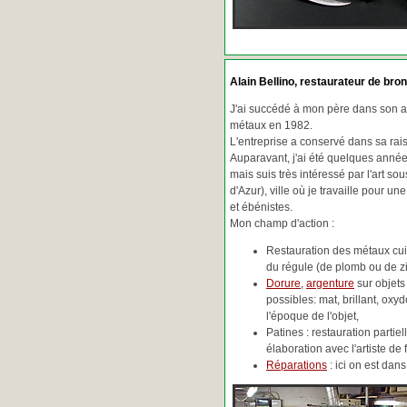
Alain Bellino
, restaurateur de bron
J'ai succédé à mon père dans son ac
métaux en 1982.
L'entreprise a conservé dans sa ra
Auparavant, j'ai été quelques années
mais suis très intéressé par l'art so
d'Azur), ville où je travaille pour une
et ébénistes.
Mon champ d'action :
Restauration des métaux cuiv
du régule (de plomb ou de zin
Dorure
,
argenture
sur objets
possibles: mat, brillant, oxydé
l'époque de l'objet,
Patines : restauration partie
élaboration avec l'artiste de 
Réparations
: ici on est da