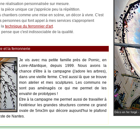
 une réalisation personnalisée sur mesure.
la pièce unique car j'apprécie peu la répétition.
les chantiers comme une mise en scène, un décor à vivre. C'est
es personnes qui font appel à mes services s'approprient
 la
technique du ferronnier d'art
.
pense que c'est indissociable de la qualité.
e et la ferronnerie
Je vis avec ma petite famille près de Pornic, en
Loire-Atlantique, depuis 1999. Nous avons la
chance d'être à la campagne (j'adore les arbres),
dans une vieille ferme. C'est aussi là que se trouve
mon atelier et mes sculptures. Les communs ne
sont pas aménagés ce qui me permet de les
envahir de prototypes !
Etre à la campagne me permet aussi de travailler à
l'extérieur les grandes structures comme ce grand
ovale de 5mx3m qui décore aujourd'hui le plafond
Déco en fer forgé -
iste de Nantes.