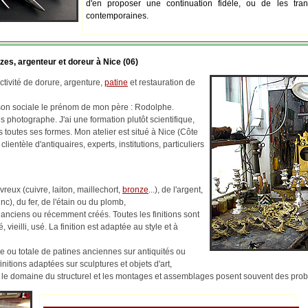
d'en proposer une continuation fidèle, ou de les tran
contemporaines.
zes, argenteur et doreur à Nice (06)
tivité de dorure, argenture,
patine
et restauration de
ison sociale le prénom de mon père : Rodolphe.
 photographe. J'ai une formation plutôt scientifique,
us toutes ses formes. Mon atelier est situé à Nice (Côte
 clientèle d'antiquaires, experts, institutions, particuliers
reux (cuivre, laiton, maillechort,
bronze
...), de l'argent,
c), du fer, de l'étain ou du plomb,
 anciens ou récemment créés. Toutes les finitions sont
, vieilli, usé. La finition est adaptée au style et à
lle ou totale de patines anciennes sur antiquités ou
finitions adaptées sur sculptures et objets d'art,
ns le domaine du structurel et les montages et assemblages posent souvent des pr