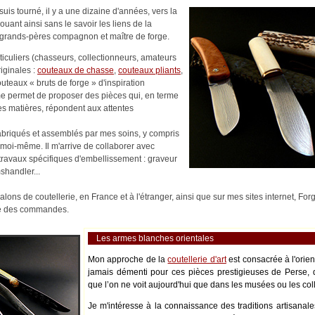
uis tourné, il y a une dizaine d'années, vers la
nouant ainsi sans le savoir les liens de la
es-grands-pères compagnon et maître de forge.
rticuliers (chasseurs, collectionneurs, amateurs
riginales :
couteaux de chasse
,
couteaux pliants
,
outeaux « bruts de forge » d'inspiration
me permet de proposer des pièces qui, en terme
es matières, répondent aux attentes
abriqués et assemblés par mes soins, y compris
moi-même. Il m'arrive de collaborer avec
s travaux spécifiques d'embellissement : graveur
shandler...
alons de coutellerie, en France et à l'étranger, ainsi que sur mes sites internet, Fo
ité des commandes.
Les armes blanches orientales
Mon approche de la
coutellerie d'art
est consacrée à l'orie
jamais démenti pour ces pièces prestigieuses de Perse, 
que l’on ne voit aujourd'hui que dans les musées ou les coll
Je m'intéresse à la connaissance des traditions artisanale