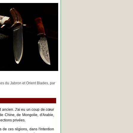
rges du Jabron et Orient Blades, par
nt ancien. J'ai eu un coup de cœur
de Chine, de Mongolie, d'Arabie,
ections privées.
s de ces régions, dans l'intention