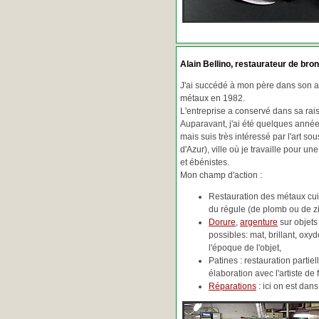
Alain Bellino
, restaurateur de bron
J'ai succédé à mon père dans son ac
métaux en 1982.
L'entreprise a conservé dans sa ra
Auparavant, j'ai été quelques années
mais suis très intéressé par l'art so
d'Azur), ville où je travaille pour une
et ébénistes.
Mon champ d'action :
Restauration des métaux cuiv
du régule (de plomb ou de zin
Dorure
,
argenture
sur objets
possibles: mat, brillant, oxydé
l'époque de l'objet,
Patines : restauration partie
élaboration avec l'artiste de 
Réparations
: ici on est da