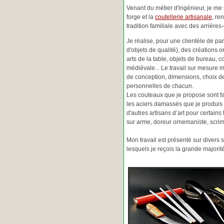
Venant du métier d'ingénieur, je me s
forge et la
coutellerie artisanale
, re
tradition familiale avec des arrièr
Je réalise, pour une clientèle de pa
d'objets de qualité), des créations o
arts de la table, objets de bureau, c
médiévale... Le travail sur mesure 
de conception, dimensions, choix d
personnelles de chacun.
Les couteaux que je propose sont f
les aciers damassés que je produis 
d'autres artisans d’art pour certain
sur arme, doreur ornemaniste, scrim
Mon travail est présenté sur divers s
lesquels je reçois la grande major