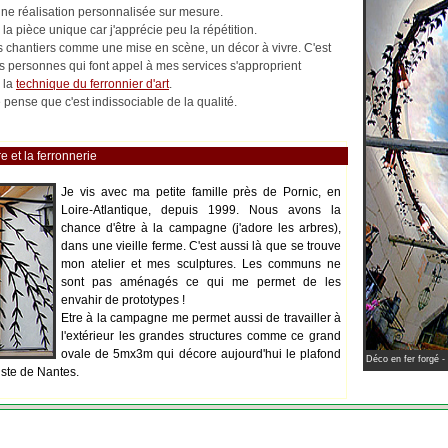
 une réalisation personnalisée sur mesure.
la pièce unique car j'apprécie peu la répétition.
les chantiers comme une mise en scène, un décor à vivre. C'est
es personnes qui font appel à mes services s'approprient
 la
technique du ferronnier d'art
.
pense que c'est indissociable de la qualité.
e et la ferronnerie
Je vis avec ma petite famille près de Pornic, en
Loire-Atlantique, depuis 1999. Nous avons la
chance d'être à la campagne (j'adore les arbres),
dans une vieille ferme. C'est aussi là que se trouve
mon atelier et mes sculptures. Les communs ne
sont pas aménagés ce qui me permet de les
envahir de prototypes !
Etre à la campagne me permet aussi de travailler à
l'extérieur les grandes structures comme ce grand
ovale de 5mx3m qui décore aujourd'hui le plafond
Déco en fer forgé -
iste de Nantes.