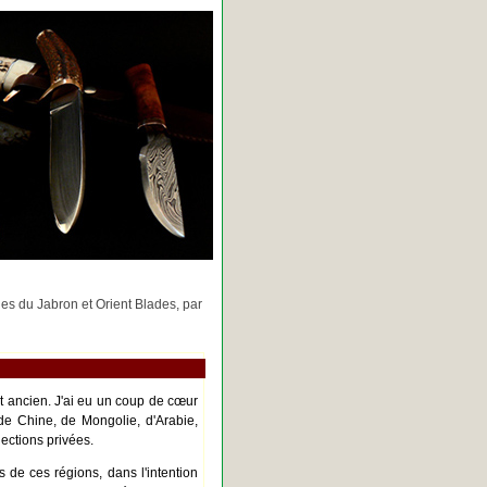
rges du Jabron et Orient Blades, par
nt ancien. J'ai eu un coup de cœur
de Chine, de Mongolie, d'Arabie,
ections privées.
s de ces régions, dans l'intention