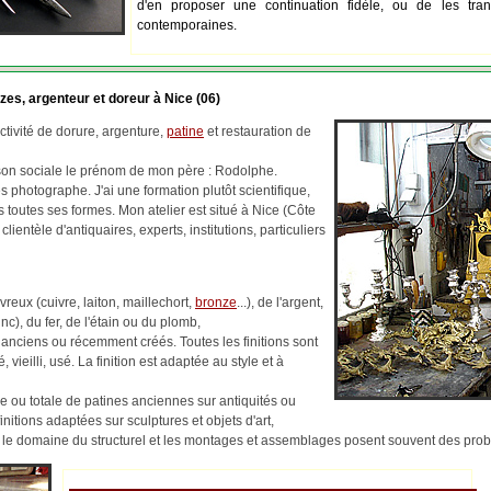
d'en proposer une continuation fidèle, ou de les tran
contemporaines.
zes, argenteur et doreur à Nice (06)
tivité de dorure, argenture,
patine
et restauration de
ison sociale le prénom de mon père : Rodolphe.
 photographe. J'ai une formation plutôt scientifique,
us toutes ses formes. Mon atelier est situé à Nice (Côte
 clientèle d'antiquaires, experts, institutions, particuliers
reux (cuivre, laiton, maillechort,
bronze
...), de l'argent,
c), du fer, de l'étain ou du plomb,
 anciens ou récemment créés. Toutes les finitions sont
, vieilli, usé. La finition est adaptée au style et à
lle ou totale de patines anciennes sur antiquités ou
finitions adaptées sur sculptures et objets d'art,
ns le domaine du structurel et les montages et assemblages posent souvent des pr