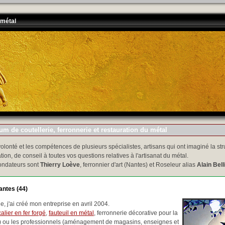
 métal
m de coutellerie, ferronnerie et restauration du métal
volonté et les compétences de plusieurs spécialistes, artisans qui ont imaginé la str
tion, de conseil à toutes vos questions relatives à l'artisanat du métal.
ondateurs sont
Thierry Loève
, ferronnier d'art (Nantes) et Roseleur alias
Alain Bell
antes (44)
, j'ai créé mon entreprise en avril 2004.
alier en fer forgé
,
fauteuil en métal
, ferronnerie décorative pour la
..) ou les professionnels (aménagement de magasins, enseignes et