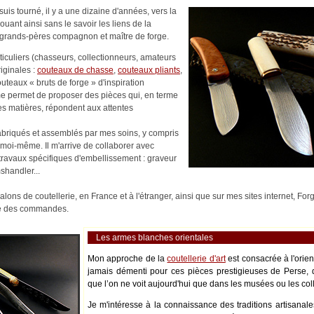
uis tourné, il y a une dizaine d'années, vers la
nouant ainsi sans le savoir les liens de la
es-grands-pères compagnon et maître de forge.
rticuliers (chasseurs, collectionneurs, amateurs
riginales :
couteaux de chasse
,
couteaux pliants
,
outeaux « bruts de forge » d'inspiration
me permet de proposer des pièces qui, en terme
es matières, répondent aux attentes
abriqués et assemblés par mes soins, y compris
moi-même. Il m'arrive de collaborer avec
s travaux spécifiques d'embellissement : graveur
shandler...
alons de coutellerie, en France et à l'étranger, ainsi que sur mes sites internet, Fo
ité des commandes.
Les armes blanches orientales
Mon approche de la
coutellerie d'art
est consacrée à l'orie
jamais démenti pour ces pièces prestigieuses de Perse, 
que l’on ne voit aujourd'hui que dans les musées ou les coll
Je m'intéresse à la connaissance des traditions artisanale