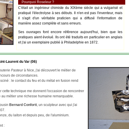
Pourquoi Roseleur ?
C'était un ingénieur chimiste du XIXème siècle qui a vulgarisé et
pratiqué l'électrolyse à ses débuts. Il n'en est pas l'inventeur, mais
il s'agit d'un véritable praticien qui a diffusé l'information de
manière assez complète et sans erreurs.
Ses ouvrages font encore référence aujourd'hui, bien que les
pratiques aient évolué. Ils ont été traduits en particulier en anglais
et j'ai un exemplaire publié à Philadelphie en 1872.
int-Laurent du Var (06)
outerie Pasteur
à Nice, j'ai découvert le métier de
ncours de circonstances.
asciné : le contact du feu et du métal en fusion rend
par cette technique me donnent l'occasion de rencontrer
re au métier une richesse humaine remarquable.
cousin
Bernard Conforti
, un sculpteur avec qui j'ai
007.
ze, du laiton et depuis peu, de l'aluminium.
nt :